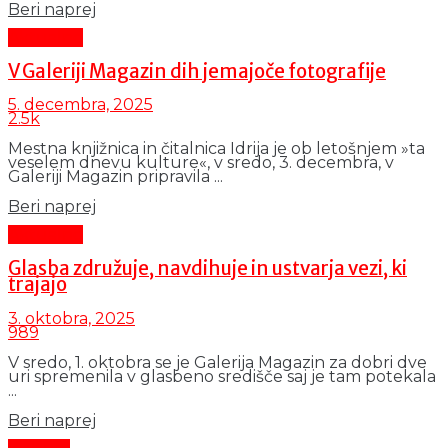
Details
Beri naprej
Aktualno
V Galeriji Magazin dih jemajoče fotografije
5. decembra, 2025
2.5k
Mestna knjižnica in čitalnica Idrija je ob letošnjem »ta
veselem dnevu kulture«, v sredo, 3. decembra, v
Galeriji Magazin pripravila ...
Details
Beri naprej
Aktualno
Glasba združuje, navdihuje in ustvarja vezi, ki
trajajo
3. oktobra, 2025
989
V sredo, 1. oktobra se je Galerija Magazin za dobri dve
uri spremenila v glasbeno središče saj je tam potekala
...
Details
Beri naprej