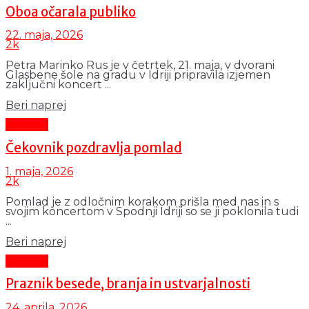
Oboa očarala publiko
22. maja, 2026
2k
Petra Marinko Rus je v četrtek, 21. maja, v dvorani
Glasbene šole na gradu v Idriji pripravila izjemen
zaključni koncert ...
Details
Beri naprej
Kultura
Čekovnik pozdravlja pomlad
1. maja, 2026
2k
Pomlad je z odločnim korakom prišla med nas in s
svojim koncertom v Spodnji Idriji so se ji poklonila tudi
...
Details
Beri naprej
Kultura
Praznik besede, branja in ustvarjalnosti
24. aprila, 2026