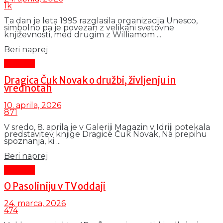
1k
Ta dan je leta 1995 razglasila organizacija Unesco,
simbolno pa je povezan z velikani svetovne
književnosti, med drugim z Williamom ...
Details
Beri naprej
Kultura
Dragica Čuk Novak o družbi, življenju in
vrednotah
10. aprila, 2026
871
V sredo, 8. aprila je v Galeriji Magazin v Idriji potekala
predstavitev knjige Dragice Čuk Novak, Na prepihu
spoznanja, ki ...
Details
Beri naprej
Kultura
O Pasoliniju v TV oddaji
24. marca, 2026
474