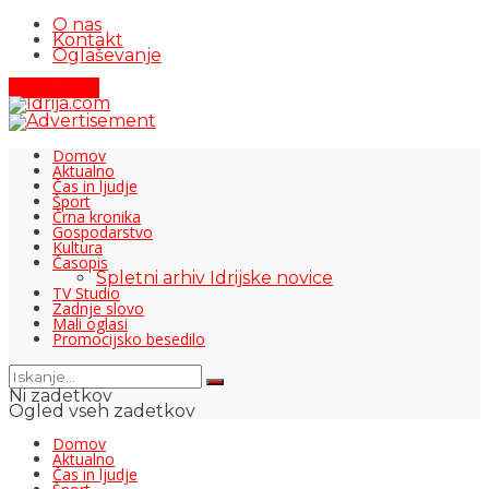
O nas
Kontakt
Oglaševanje
Pišite nam
Domov
Aktualno
Čas in ljudje
Šport
Črna kronika
Gospodarstvo
Kultura
Časopis
Spletni arhiv Idrijske novice
TV Studio
Zadnje slovo
Mali oglasi
Promocijsko besedilo
Ni zadetkov
Ogled vseh zadetkov
Domov
Aktualno
Čas in ljudje