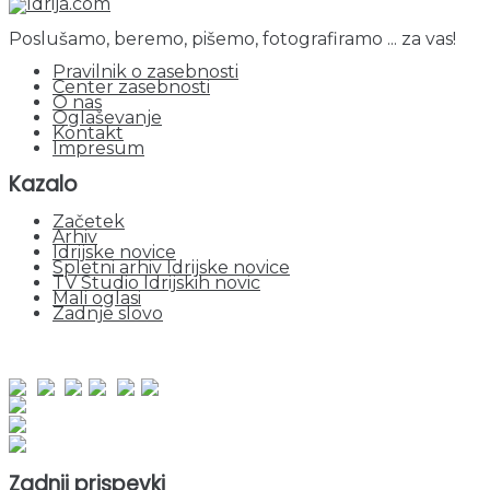
Poslušamo, beremo, pišemo, fotografiramo ... za vas!
Pravilnik o zasebnosti
Center zasebnosti
O nas
Oglaševanje
Kontakt
Impresum
Kazalo
Začetek
Arhiv
Idrijske novice
Spletni arhiv Idrijske novice
TV Studio Idrijskih novic
Mali oglasi
Zadnje slovo
obiskov od 1. januarja 2026
Obiskovalcev skupaj : 951718
Prikazov skupaj : 2533104
Trenutno : 65
Zadnji prispevki