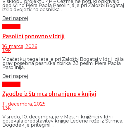
V sklopu projektu 4P – Čezmejne poti, ki odkrivajo
dediščino Piera Paola Pasolinija je pri Založbi Bogataj
izšla dvojezična pesniška ...
Details
Beri naprej
Kultura
Pasolini ponovno v Idriji
16. marca, 2026
1.9k
V začetku tega leta je pri Založbi Bogataj v Idriji izšla
prav posebna pesniška zbirka. 33 pesmi Piera Paola
Pasolinija, ...
Details
Beri naprej
Kultura
Zgodbe iz Strmca ohranjene v knjigi
11. decembra, 2025
1.3k
V sredo, 10. decembra, je v Mestni knjižnici v Idriji
potekala predstavitev knjige Ledene rože iz Strmca.
Dogodek je pritegnil ...