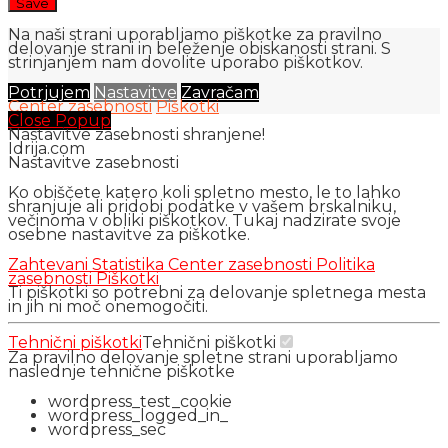
Na naši strani uporabljamo piškotke za pravilno
delovanje strani in beleženje obiskanosti strani. S
strinjanjem nam dovolite uporabo piškotkov.
Potrjujem
Nastavitve
Zavračam
Center zasebnosti
Piškotki
Close Popup
Nastavitve zasebnosti shranjene!
Idrija.com
Nastavitve zasebnosti
Ko obiščete katero koli spletno mesto, le to lahko
shranjuje ali pridobi podatke v vašem brskalniku,
večinoma v obliki piškotkov. Tukaj nadzirate svoje
osebne nastavitve za piškotke.
Zahtevani
Statistika
Center zasebnosti
Politika
zasebnosti
Piškotki
Ti piškotki so potrebni za delovanje spletnega mesta
in jih ni moč onemogočiti.
Tehnični piškotki
Tehnični piškotki
Za pravilno delovanje spletne strani uporabljamo
naslednje tehnične piškotke
wordpress_test_cookie
wordpress_logged_in_
wordpress_sec