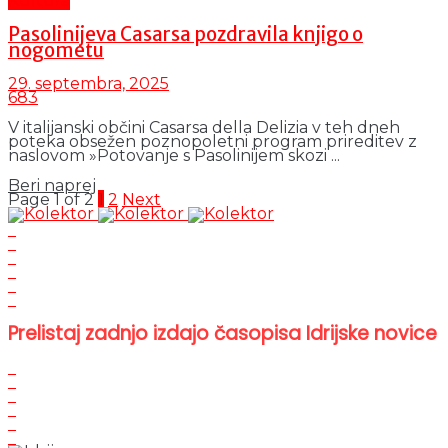
Kultura
Pasolinijeva Casarsa pozdravila knjigo o
nogometu
29. septembra, 2025
683
V italijanski občini Casarsa della Delizia v teh dneh
poteka obsežen poznopoletni program prireditev z
naslovom »Potovanje s Pasolinijem skozi ...
Details
Beri naprej
Page 1 of 2
1
2
Next
Prelistaj zadnjo izdajo časopisa Idrijske novice