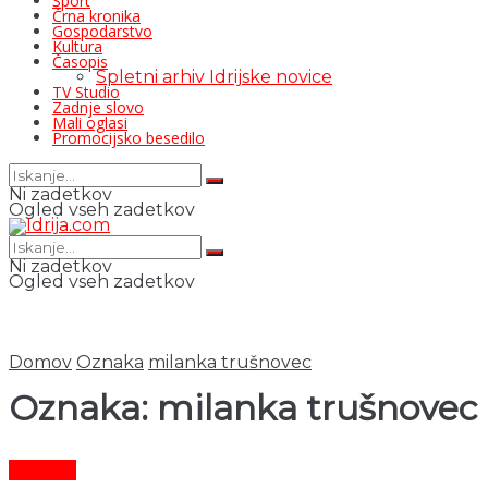
Šport
Črna kronika
Gospodarstvo
Kultura
Časopis
Spletni arhiv Idrijske novice
TV Studio
Zadnje slovo
Mali oglasi
Promocijsko besedilo
Ni zadetkov
Ogled vseh zadetkov
Ni zadetkov
Ogled vseh zadetkov
Domov
Oznaka
milanka trušnovec
Oznaka:
milanka trušnovec
Kultura