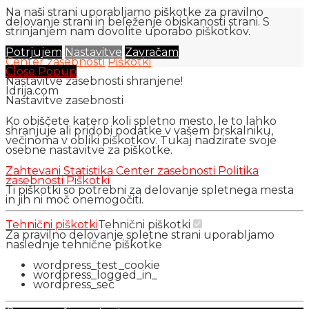
Na naši strani uporabljamo piškotke za pravilno
delovanje strani in beleženje obiskanosti strani. S
strinjanjem nam dovolite uporabo piškotkov.
Potrjujem
Nastavitve
Zavračam
Center zasebnosti
Piškotki
Close Popup
Nastavitve zasebnosti shranjene!
Idrija.com
Nastavitve zasebnosti
Ko obiščete katero koli spletno mesto, le to lahko
shranjuje ali pridobi podatke v vašem brskalniku,
večinoma v obliki piškotkov. Tukaj nadzirate svoje
osebne nastavitve za piškotke.
Zahtevani
Statistika
Center zasebnosti
Politika
zasebnosti
Piškotki
Ti piškotki so potrebni za delovanje spletnega mesta
in jih ni moč onemogočiti.
Tehnični piškotki
Tehnični piškotki
Za pravilno delovanje spletne strani uporabljamo
naslednje tehnične piškotke
wordpress_test_cookie
wordpress_logged_in_
wordpress_sec