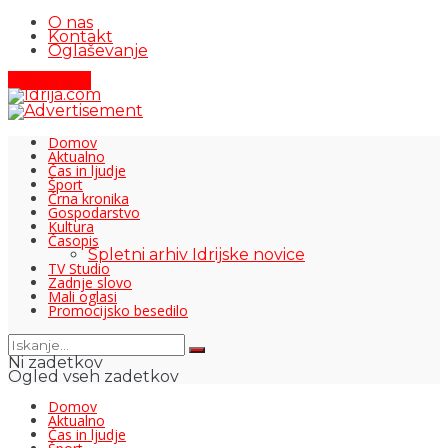
O nas
Kontakt
Oglaševanje
Pišite nam
Domov
Aktualno
Čas in ljudje
Šport
Črna kronika
Gospodarstvo
Kultura
Časopis
Spletni arhiv Idrijske novice
TV Studio
Zadnje slovo
Mali oglasi
Promocijsko besedilo
Ni zadetkov
Ogled vseh zadetkov
Domov
Aktualno
Čas in ljudje