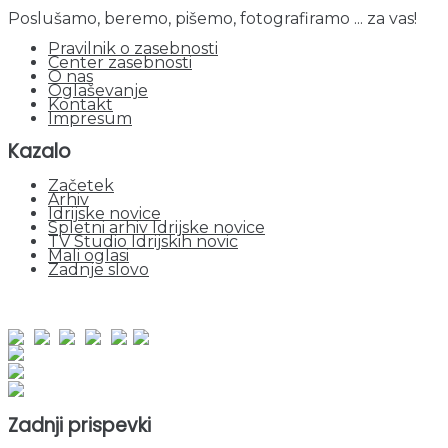
Poslušamo, beremo, pišemo, fotografiramo ... za vas!
Pravilnik o zasebnosti
Center zasebnosti
O nas
Oglaševanje
Kontakt
Impresum
Kazalo
Začetek
Arhiv
Idrijske novice
Spletni arhiv Idrijske novice
TV Studio Idrijskih novic
Mali oglasi
Zadnje slovo
obiskov od 1. januarja 2026
Obiskovalcev skupaj : 953410
Prikazov skupaj : 2535448
Trenutno : 143
Zadnji prispevki