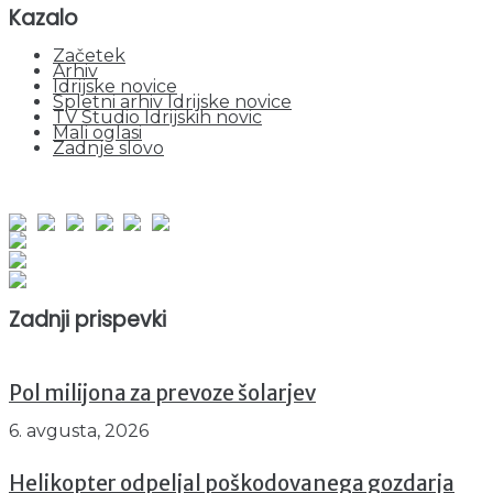
Kazalo
Začetek
Arhiv
Idrijske novice
Spletni arhiv Idrijske novice
TV Studio Idrijskih novic
Mali oglasi
Zadnje slovo
obiskov od 1. januarja 2026
Obiskovalcev skupaj : 940630
Prikazov skupaj : 2512301
Trenutno : 27
Zadnji prispevki
Pol milijona za prevoze šolarjev
6. avgusta, 2026
Helikopter odpeljal poškodovanega gozdarja