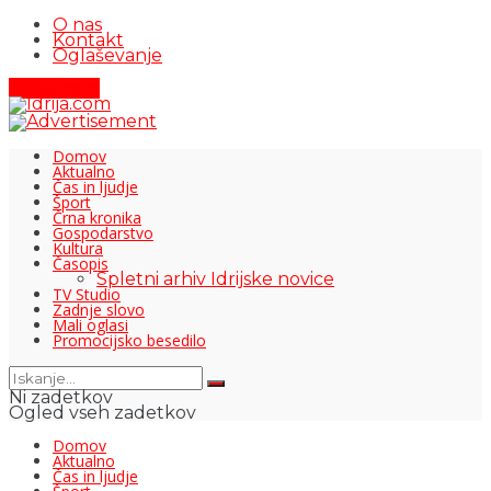
O nas
Kontakt
Oglaševanje
Pišite nam
Domov
Aktualno
Čas in ljudje
Šport
Črna kronika
Gospodarstvo
Kultura
Časopis
Spletni arhiv Idrijske novice
TV Studio
Zadnje slovo
Mali oglasi
Promocijsko besedilo
Ni zadetkov
Ogled vseh zadetkov
Domov
Aktualno
Čas in ljudje