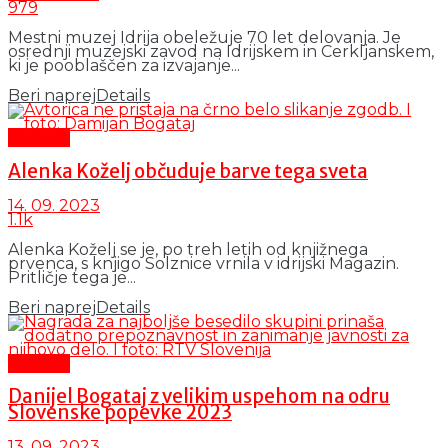
979
Mestni muzej Idrija obeležuje 70 let delovanja. Je
osrednji muzejski zavod na Idrijskem in Cerkljanskem,
ki je pooblaščen za izvajanje...
Beri naprej
Details
Kultura
Alenka Koželj občuduje barve tega sveta
14. 09. 2023
1.1k
Alenka Koželj se je, po treh letih od knjižnega
prvenca, s knjigo Solznice vrnila v idrijski Magazin.
Pritličje tega je...
Beri naprej
Details
Kultura
Danijel Bogataj z velikim uspehom na odru
Slovenske popevke 2023
13. 09. 2023