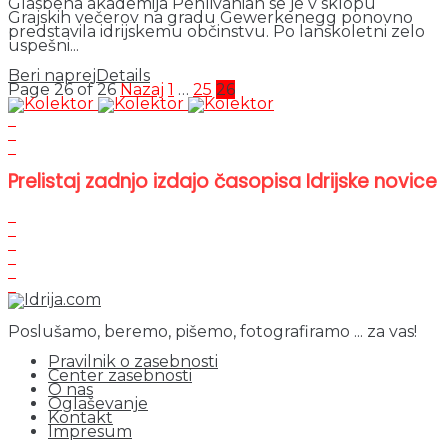
Glasbena akademija Pehlivanian se je v sklopu
Grajskih večerov na gradu Gewerkenegg ponovno
predstavila idrijskemu občinstvu. Po lanskoletni zelo
uspešni...
Beri naprej
Details
Page 26 of 26
Nazaj
1
…
25
26
Prelistaj zadnjo izdajo časopisa Idrijske novice
Poslušamo, beremo, pišemo, fotografiramo ... za vas!
Pravilnik o zasebnosti
Center zasebnosti
O nas
Oglaševanje
Kontakt
Impresum