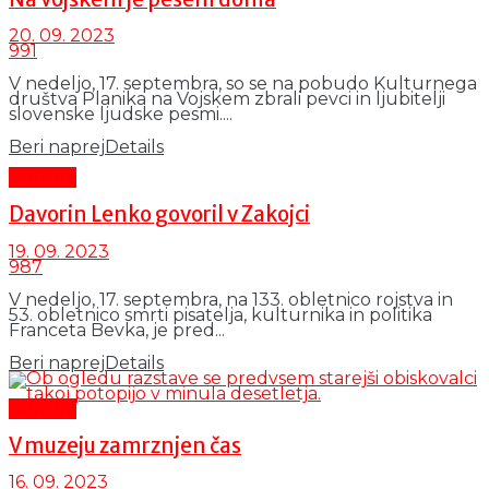
20. 09. 2023
991
V nedeljo, 17. septembra, so se na pobudo Kulturnega
društva Planika na Vojskem zbrali pevci in ljubitelji
slovenske ljudske pesmi....
Beri naprej
Details
Kultura
Davorin Lenko govoril v Zakojci
19. 09. 2023
987
V nedeljo, 17. septembra, na 133. obletnico rojstva in
53. obletnico smrti pisatelja, kulturnika in politika
Franceta Bevka, je pred...
Beri naprej
Details
Kultura
V muzeju zamrznjen čas
16. 09. 2023