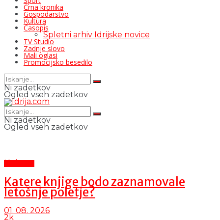
Šport
Črna kronika
Gospodarstvo
Kultura
Časopis
Spletni arhiv Idrijske novice
TV Studio
Zadnje slovo
Mali oglasi
Promocijsko besedilo
Ni zadetkov
Ogled vseh zadetkov
Ni zadetkov
Ogled vseh zadetkov
Kultura
Katere knjige bodo zaznamovale
letošnje poletje?
01. 08. 2026
2k