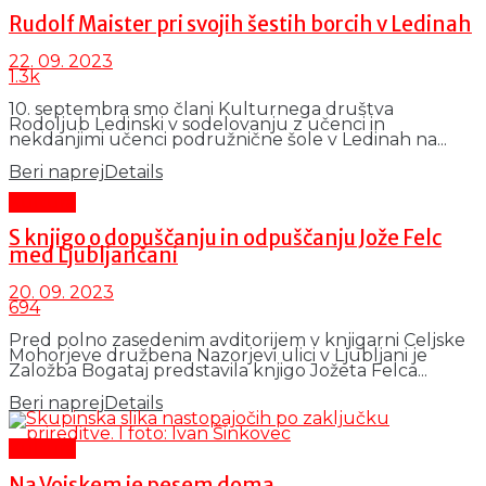
Rudolf Maister pri svojih šestih borcih v Ledinah
22. 09. 2023
1.3k
10. septembra smo člani Kulturnega društva
Rodoljub Ledinski v sodelovanju z učenci in
nekdanjimi učenci podružnične šole v Ledinah na...
Beri naprej
Details
Kultura
S knjigo o dopuščanju in odpuščanju Jože Felc
med Ljubljančani
20. 09. 2023
694
Pred polno zasedenim avditorijem v knjigarni Celjske
Mohorjeve družbena Nazorjevi ulici v Ljubljani je
Založba Bogataj predstavila knjigo Jožeta Felca...
Beri naprej
Details
Kultura
Na Vojskem je pesem doma