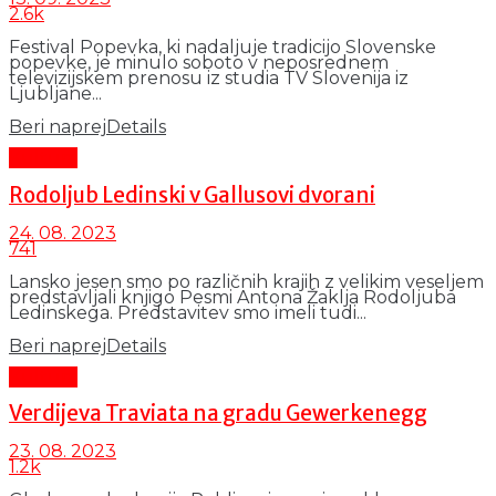
2.6k
Festival Popevka, ki nadaljuje tradicijo Slovenske
popevke, je minulo soboto v neposrednem
televizijskem prenosu iz studia TV Slovenija iz
Ljubljane...
Beri naprej
Details
Kultura
Rodoljub Ledinski v Gallusovi dvorani
24. 08. 2023
741
Lansko jesen smo po različnih krajih z velikim veseljem
predstavljali knjigo Pesmi Antona Žaklja Rodoljuba
Ledinskega. Predstavitev smo imeli tudi...
Beri naprej
Details
Kultura
Verdijeva Traviata na gradu Gewerkenegg
23. 08. 2023
1.2k