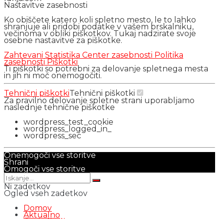
Nastavitve zasebnosti
Ko obiščete katero koli spletno mesto, le to lahko
shranjuje ali pridobi podatke v vašem brskalniku,
večinoma v obliki piškotkov. Tukaj nadzirate svoje
osebne nastavitve za piškotke.
Zahtevani
Statistika
Center zasebnosti
Politika
zasebnosti
Piškotki
Ti piškotki so potrebni za delovanje spletnega mesta
in jih ni moč onemogočiti.
Tehnični piškotki
Tehnični piškotki
Za pravilno delovanje spletne strani uporabljamo
naslednje tehnične piškotke
wordpress_test_cookie
wordpress_logged_in_
wordpress_sec
Onemogoči vse storitve
Shrani
Omogoči vse storitve
Ni zadetkov
Ogled vseh zadetkov
Domov
Aktualno