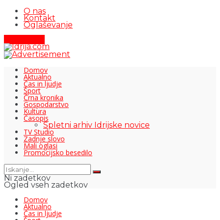
O nas
Kontakt
Oglaševanje
Pišite nam
Domov
Aktualno
Čas in ljudje
Šport
Črna kronika
Gospodarstvo
Kultura
Časopis
Spletni arhiv Idrijske novice
TV Studio
Zadnje slovo
Mali oglasi
Promocijsko besedilo
Ni zadetkov
Ogled vseh zadetkov
Domov
Aktualno
Čas in ljudje