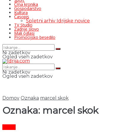
Šport
Črna kronika
Gospodarstvo
Kultura
Časopis
Spletni arhiv Idrijske novice
TV Studio
Zadnje slovo
Mali oglasi
Promocijsko besedilo
Ni zadetkov
Ogled vseh zadetkov
Ni zadetkov
Ogled vseh zadetkov
Domov
Oznaka
marcel skok
Oznaka:
marcel skok
Šport