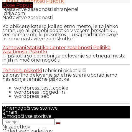
Center zasebnosti
Piškotki
Close Popup
Nastavitve zasebnosti shranjene!
Idrija.com
Nastavitve zasebnosti
Ko obiščete katero koli spletno mesto, le to lahko
shranjuje ali pridobi podatke v vašem brskalniku,
večinoma v obliki piškotkov. Tukaj nadzirate svoje
osebne nastavitve za piškotke.
Zahtevani
Statistika
Center zasebnosti
Politika
zasebnosti
Piškotki
Ti piškotki so potrebni za delovanje spletnega mesta
in jih ni moč onemogočiti.
Tehnični piškotki
Tehnični piškotki
Za pravilno delovanje spletne strani uporabljamo
naslednje tehnične piškotke
wordpress_test_cookie
wordpress_logged_in_
wordpress_sec
Onemogoči vse storitve
Shrani
Omogoči vse storitve
Ni zadetkov
Ogled vseh zadetkov