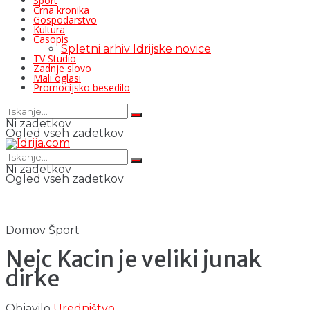
Šport
Črna kronika
Gospodarstvo
Kultura
Časopis
Spletni arhiv Idrijske novice
TV Studio
Zadnje slovo
Mali oglasi
Promocijsko besedilo
Ni zadetkov
Ogled vseh zadetkov
Ni zadetkov
Ogled vseh zadetkov
Domov
Šport
Nejc Kacin je veliki junak
dirke
Objavilo
Uredništvo