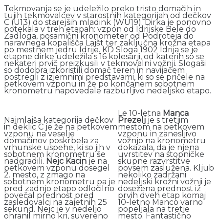
Tekmovanja se je udeležilo preko tristo domačih in
tujih tekmovalcev v starostnih kategorijah od dečkov
C (U13) do starejših mladink (WU19). Dirka je ponovno
potekala v treh etapah: vzpon od Idrijske Bele do
Zadloga, posamični kronometer od Podroteja do
naravnega kopališča Lajšt ter zaključna krožna etapa
po mestnem jedru Idrije. KD Sloga 1902 Idrija se je
etapne dirke udeležila s 16 kolesarji, od katerih so se
nekateri prvič preizkusili v tekmovalni vožnji. Slogaši
so dodobra izkoristili domač teren in navijačem
postregli z izjemnimi predstavami, ki so se pričele na
petkovem vzponu in že po končanem sobotnem
kronometru napovedale razburljivo nedeljsko etapo.
Le 10-letna
Manca
Najmlajša kategorija dečkov
Prezelj
je s tretjim
in deklic C je že na petkovem
mestom na petkovem
vzponu na veselje
vzponu in zanesljivo
domačinov poskrbela za
vožnjo na kronometru
vrhunske uspehe, ki so jih v
dokazala, da je njena
sobotnem kronometru še
uvrstitev na stopničke
nadgradili.
Nejc Kacin
je na
skupne razvrstitve
petkovem vzponu dosegel
povsem zaslužena. Kljub
2. mesto, z zmago na
nekoliko zadržani
sobotnem kronometru pa je
nedeljski krožni vožnji je
pred zadnjo etapo odločilno
dosežena prednost iz
povečal prednost pred
prvih dveh etap komaj
zasledovalci na zajetnih 25
10-letno Manco varno
sekund. Nejc je v nedeljo
popeljala na tretje
ohranil mirno kri, suvereno
mesto. Fantastično