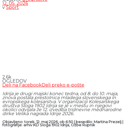
12. 05. 2026
v
Šport
2.6k
OGLEDOV
Deli na Facebook
Deli preko e-pošte
Idrija je drugi majski konec tedna, od 8. do 10. maja,
znova postala prestolnica mladega slovenskega in
evropskega kolesarstva. V organizaciji Kolesarskega
društva Sloga 1902 Idrija se je v mestu in njegovi
okolici odvijala že 12. izvedba tridnevne mednarodne
dirke Velika nagrada Idrije 2026.
Objavljeno: torek, 12. maj 2026, ob 6:50 | besedilo: Martina Prezelj |
fotografije: arhiv KD Sloga 1902 Idrija, Ožbe Rupnik