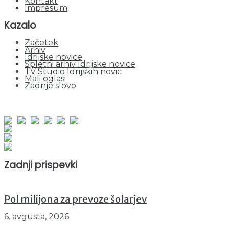
Kontakt
Impresum
Kazalo
Začetek
Arhiv
Idrijske novice
Spletni arhiv Idrijske novice
TV Studio Idrijskih novic
Mali oglasi
Zadnje slovo
obiskov od 1. januarja 2026
Obiskovalcev skupaj : 939522
Prikazov skupaj : 2508973
Trenutno : 72
Zadnji prispevki
Pol milijona za prevoze šolarjev
6. avgusta, 2026