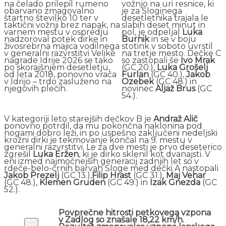
na čelado prilepil rumeno
vožnjo na uri resnice, ki
obarvano zmagovalno
je za Sloginega
štartno številko 10 ter v
desetletnika trajala le
taktični vožnji brez napak, na
slabih deset minut in
varnem mestu v ospredju
pol, je odpeljal
Luka
nadzoroval potek dirke in
Burnik
in se v boju
živosrebrna majica vodilnega
stotink v soboto uvrstil
v generalni razvrstitvi Velike
na tretje mesto. Dečke C
nagrade Idrije 2026 se tako
so zastopali še
Ivo Mrak
po skorajšnjem desetletju,
(GC 20.),
Luka Grošelj
od leta 2018, ponovno vrača
Furlan
(GC 40.),
Jakob
v Idrijo – trdo zasluženo na
Ozebek
(GC 48.) in
njegovih plečih.
novinec
Aljaž Brus
(GC
54.).
V kategoriji leto starejših dečkov B je
Andraž Alič
ponovno potrdil, da mu pokončna naklonina pod
nogami dobro leži, in po uspešno zaključeni nedeljski
krožni dirki je tekmovanje končal na 9. mestu v
generalni razvrstitvi. Le za dve mesti je prvo deseterico
zgrešil
Luka Eržen
, ki je dirko sklenil kot dvanajsti. V
eni izmed najmočnejših generacij zadnjih let so v
rdeče-belo-črnih barvah Sloge med dečki A nastopali
Jakob Prezelj
(GC 13.),
Filip Hrast
(GC 31.),
Maj Vehar
(GC 48.),
Klemen Gruden
(GC 49.) in
Izak Gnezda
(GC
52.).
Povprečne hitrosti petkovega vzpona
v Zadlog so znašale 18,22 km/h.