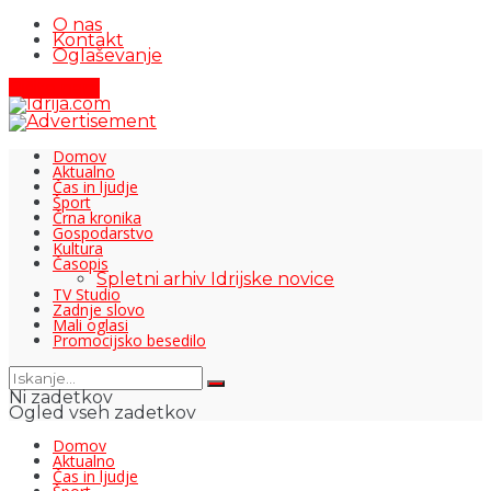
O nas
Kontakt
Oglaševanje
Pišite nam
Domov
Aktualno
Čas in ljudje
Šport
Črna kronika
Gospodarstvo
Kultura
Časopis
Spletni arhiv Idrijske novice
TV Studio
Zadnje slovo
Mali oglasi
Promocijsko besedilo
Ni zadetkov
Ogled vseh zadetkov
Domov
Aktualno
Čas in ljudje