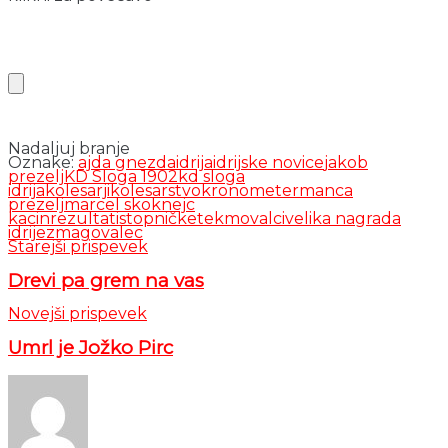
Nadaljuj branje
Oznake:
ajda gnezda
idrija
idrijske novice
jakob
prezelj
KD Sloga 1902
kd sloga
idrija
kolesarji
kolesarstvo
kronometer
manca
prezelj
marcel skok
nejc
kacin
rezultati
stopničke
tekmovalci
velika nagrada
idrije
zmagovalec
Starejši prispevek
Drevi pa grem na vas
Novejši prispevek
Umrl je Jožko Pirc