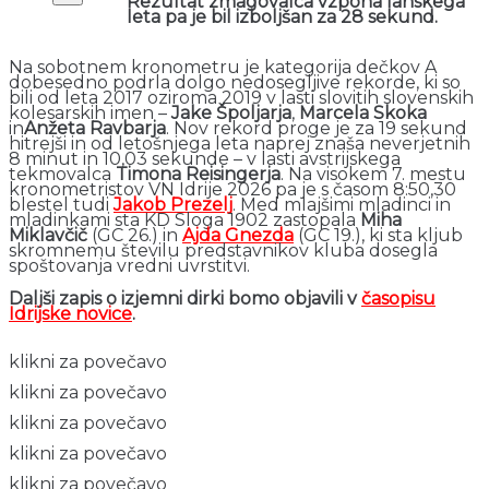
Rezultat zmagovalca vzpona lanskega
leta pa je bil izboljšan za 28 sekund.
Na sobotnem kronometru je kategorija dečkov A
dobesedno podrla dolgo nedosegljive rekorde, ki so
bili od leta 2017 oziroma 2019 v lasti slovitih slovenskih
kolesarskih imen –
Jake Špoljarja
,
Marcela Skoka
in
Anžeta Ravbarja
. Nov rekord proge je za 19 sekund
hitrejši in od letošnjega leta naprej znaša neverjetnih
8 minut in 10,03 sekunde – v lasti avstrijskega
tekmovalca
Timona Reisingerja
. Na visokem 7. mestu
kronometristov VN Idrije 2026 pa je s časom 8:50,30
blestel tudi
Jakob Prezelj
. Med mlajšimi mladinci in
mladinkami sta KD Sloga 1902 zastopala
Miha
Miklavčič
(GC 26.) in
Ajda Gnezda
(GC 19.), ki sta kljub
skromnemu številu predstavnikov kluba dosegla
spoštovanja vredni uvrstitvi.
Daljši zapis o izjemni dirki bomo objavili v
časopisu
Idrijske novice
.
klikni za povečavo
klikni za povečavo
klikni za povečavo
klikni za povečavo
klikni za povečavo