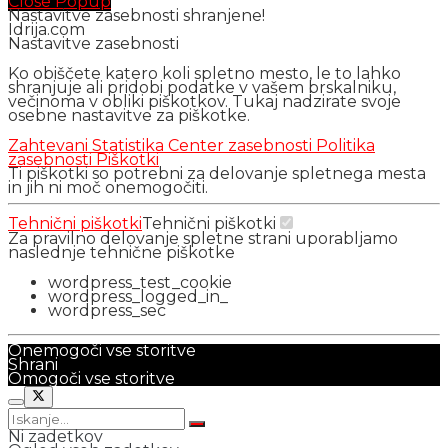
Close Popup
Nastavitve zasebnosti shranjene!
Idrija.com
Nastavitve zasebnosti
Ko obiščete katero koli spletno mesto, le to lahko
shranjuje ali pridobi podatke v vašem brskalniku,
večinoma v obliki piškotkov. Tukaj nadzirate svoje
osebne nastavitve za piškotke.
Zahtevani
Statistika
Center zasebnosti
Politika
zasebnosti
Piškotki
Ti piškotki so potrebni za delovanje spletnega mesta
in jih ni moč onemogočiti.
Tehnični piškotki
Tehnični piškotki
Za pravilno delovanje spletne strani uporabljamo
naslednje tehnične piškotke
wordpress_test_cookie
wordpress_logged_in_
wordpress_sec
Onemogoči vse storitve
Shrani
Omogoči vse storitve
Ni zadetkov