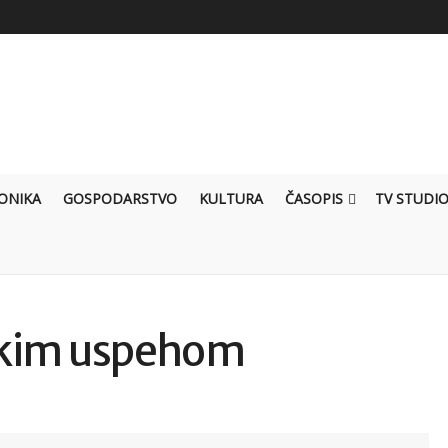
ONIKA
GOSPODARSTVO
KULTURA
ČASOPIS
TV STUDI
nskim uspehom