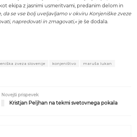
 kot ekipa z jasnimi usmeritvami, predanim delom in
e, da se vse bolj uveljavljamo v okviru Konjeniške zveze
vati, napredovati in zmagovati,«
je še dodala.
KLIKNI ZA POVEČAVO
KLIKNI ZA POVEČAVO
eniška zveza slovenije
konjeništvo
maruša lukan
Novejši prispevek
Kristjan Peljhan na tekmi svetovnega pokala