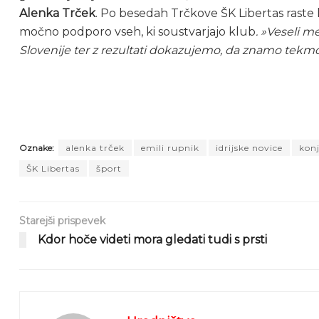
Alenka Trček
. Po besedah Trčkove ŠK Libertas raste
močno podporo vseh, ki soustvarjajo klub
. »Veseli m
Slovenije ter z rezultati dokazujemo, da znamo tekmo
KLIKNI ZA POVEČAVO
KLIKNI ZA POVEČAVO
Oznake:
alenka trček
emili rupnik
idrijske novice
konj
ŠK Libertas
šport
Starejši prispevek
Kdor hoče videti mora gledati tudi s prsti