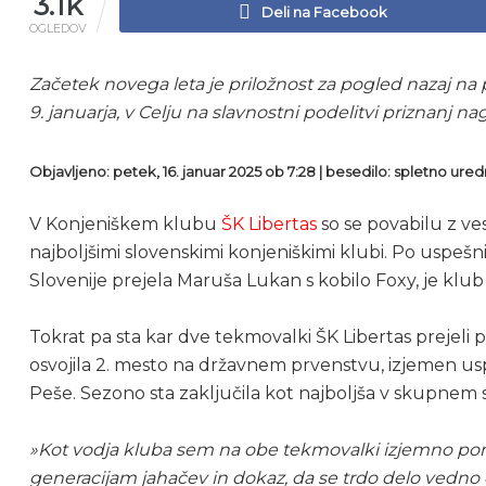
3.1k
Deli na Facebook
OGLEDOV
Začetek novega leta je priložnost za pogled nazaj na 
9. januarja, v Celju na slavnostni podelitvi priznanj n
Objavljeno: petek, 16. januar 2025 ob 7:28 | besedilo: spletno ured
V Konjeniškem klubu
ŠK Libertas
so se povabilu z ve
najboljšimi slovenskimi konjeniškimi klubi. Po uspešn
Slovenije prejela Maruša Lukan s kobilo Foxy, je klub 
Tokrat pa sta kar dve tekmovalki ŠK Libertas prejeli 
osvojila 2. mesto na državnem prvenstvu, izjemen us
Peše. Sezono sta zaključila kot najboljša v skupnem
»Kot vodja kluba sem na obe tekmovalki izjemno pono
generacijam jahačev in dokaz, da se trdo delo vedno 