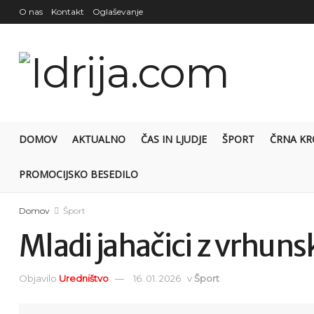
O nas
Kontakt
Oglaševanje
DOMOV
AKTUALNO
ČAS IN LJUDJE
ŠPORT
ČRNA KR
PROMOCIJSKO BESEDILO
Domov
Šport
Mladi jahačici z vrhu
Objavilo
Uredništvo
16. 01. 2026
v
Šport