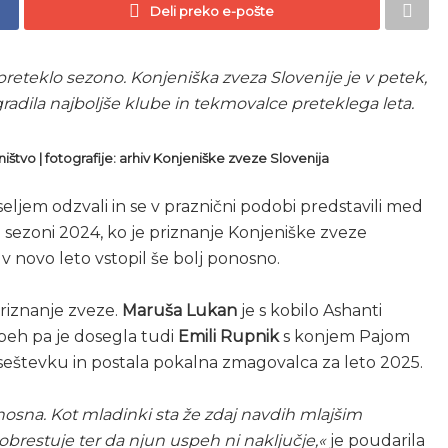
Deli preko e-pošte
preteklo sezono. Konjeniška zveza Slovenije je v petek,
agradila najboljše klube in tekmovalce preteklega leta.
ništvo | fotografije: arhiv Konjeniške zveze Slovenija
seljem odzvali in se v praznični podobi predstavili med
i sezoni 2024, ko je priznanje Konjeniške zveze
v novo leto vstopil še bolj ponosno.
priznanje zveze.
Maruša Lukan
je s kobilo Ashanti
peh pa je dosegla tudi
Emili Rupnik
s konjem Pajom
 seštevku in postala pokalna zmagovalca za leto 2025.
sna. Kot mladinki sta že zdaj navdih mlajšim
obrestuje ter da njun uspeh ni naključje,«
je poudarila