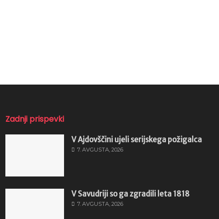
Zadnji prispevki
V Ajdovščini ujeli serijskega požigalca
7. AVGUSTA, 2026
V Savudriji so ga zgradili leta 1818
7. AVGUSTA, 2026