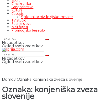
Šport
Črna kronika
Gospodarstvo
Kultura
Časopis
Spletni arhiv Idrijske novice
TV Studio
Zadnje slovo
Mali oglasi
Promocijsko besedilo
Ni zadetkov
Ogled vseh zadetkov
Ni zadetkov
Ogled vseh zadetkov
Domov
Oznaka
konjeniška zveza slovenije
Oznaka:
konjeniška zveza
slovenije