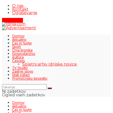
O nas
Kontakt
Oglaševanje
Pišite nam
Domov
Aktualno
Čas in ljudje
Šport
Črna kronika
Gospodarstvo
Kultura
Časopis
Spletni arhiv Idrijske novice
TV Studio
Zadnje slovo
Mali oglasi
Promocijsko besedilo
Ni zadetkov
Ogled vseh zadetkov
Domov
Aktualno
Čas in ljudje