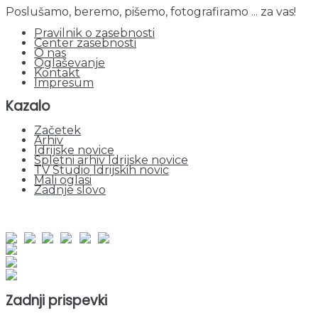
Poslušamo, beremo, pišemo, fotografiramo ... za vas!
Pravilnik o zasebnosti
Center zasebnosti
O nas
Oglaševanje
Kontakt
Impresum
Kazalo
Začetek
Arhiv
Idrijske novice
Spletni arhiv Idrijske novice
TV Studio Idrijskih novic
Mali oglasi
Zadnje slovo
obiskov od 1. januarja 2026
Obiskovalcev skupaj : 953875
Prikazov skupaj : 2536037
Trenutno : 141
Zadnji prispevki