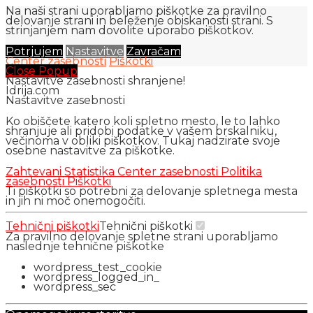
Na naši strani uporabljamo piškotke za pravilno
delovanje strani in beleženje obiskanosti strani. S
strinjanjem nam dovolite uporabo piškotkov.
Potrjujem
Nastavitve
Zavračam
Center zasebnosti
Piškotki
Close Popup
Nastavitve zasebnosti shranjene!
Idrija.com
Nastavitve zasebnosti
Ko obiščete katero koli spletno mesto, le to lahko
shranjuje ali pridobi podatke v vašem brskalniku,
večinoma v obliki piškotkov. Tukaj nadzirate svoje
osebne nastavitve za piškotke.
Zahtevani
Statistika
Center zasebnosti
Politika
zasebnosti
Piškotki
Ti piškotki so potrebni za delovanje spletnega mesta
in jih ni moč onemogočiti.
Tehnični piškotki
Tehnični piškotki
Za pravilno delovanje spletne strani uporabljamo
naslednje tehnične piškotke
wordpress_test_cookie
wordpress_logged_in_
wordpress_sec