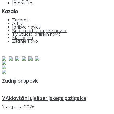
Impresum
Kazalo
Začetek
Arhiv
Idrijske novice
Spletni arhiv Idrijske novice
TV Studio Idrijskih novic
Mali oglasi
Zadnje slovo
obiskov od 1. januarja 2026
Obiskovalcev skupaj : 947743
Prikazov skupaj : 2526498
Trenutno : 131
Zadnji prispevki
V Ajdovščini ujeli serijskega požigalca
7. avgusta, 2026