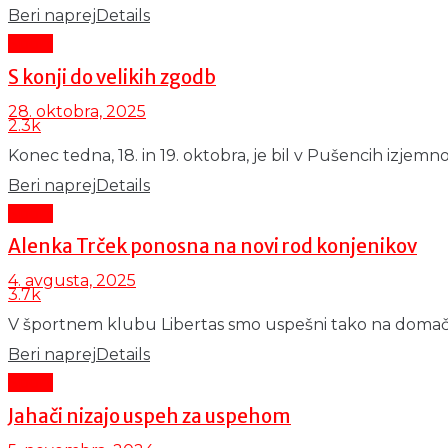
Beri naprej
Details
Šport
S konji do velikih zgodb
28. oktobra, 2025
2.3k
Konec tedna, 18. in 19. oktobra, je bil v Pušencih izjemno
Beri naprej
Details
Šport
Alenka Trček ponosna na novi rod konjenikov
4. avgusta, 2025
3.7k
V športnem klubu Libertas smo uspešni tako na domači
Beri naprej
Details
Šport
Jahači nizajo uspeh za uspehom