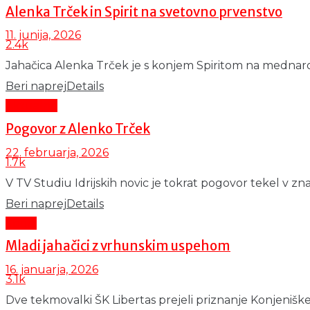
Alenka Trček in Spirit na svetovno prvenstvo
11. junija, 2026
2.4k
Jahačica Alenka Trček je s konjem Spiritom na mednaro
Beri naprej
Details
Aktualno
Pogovor z Alenko Trček
22. februarja, 2026
1.7k
V TV Studiu Idrijskih novic je tokrat pogovor tekel v z
Beri naprej
Details
Šport
Mladi jahačici z vrhunskim uspehom
16. januarja, 2026
3.1k
Dve tekmovalki ŠK Libertas prejeli priznanje Konjeniške 