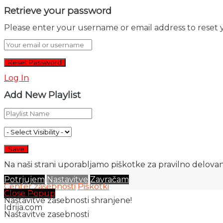
Retrieve your password
Please enter your username or email address to reset 
Log In
Add New Playlist
Na naši strani uporabljamo piškotke za pravilno delovanj
Potrjujem
Nastavitve
Zavračam
Center zasebnosti
Piškotki
Close Popup
Nastavitve zasebnosti shranjene!
Idrija.com
Nastavitve zasebnosti