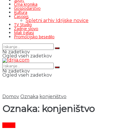
Šport
Črna kronika
Gospodarstvo
Kultura
Časopis
Spletni arhiv Idrijske novice
TV Studio
Zadnje slovo
Mali oglasi
Promocijsko besedilo
Ni zadetkov
Ogled vseh zadetkov
Ni zadetkov
Ogled vseh zadetkov
Domov
Oznaka
konjeništvo
Oznaka:
konjeništvo
Šport