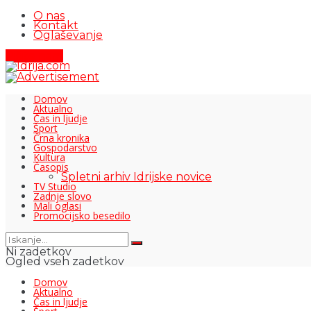
O nas
Kontakt
Oglaševanje
Pišite nam
Domov
Aktualno
Čas in ljudje
Šport
Črna kronika
Gospodarstvo
Kultura
Časopis
Spletni arhiv Idrijske novice
TV Studio
Zadnje slovo
Mali oglasi
Promocijsko besedilo
Ni zadetkov
Ogled vseh zadetkov
Domov
Aktualno
Čas in ljudje