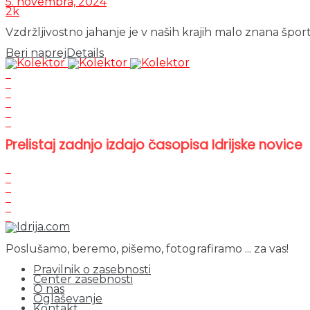
5. novembra, 2024
2k
Vzdržljivostno jahanje je v naših krajih malo znana špo
Beri naprej
Details
Prelistaj zadnjo izdajo časopisa Idrijske novice
Poslušamo, beremo, pišemo, fotografiramo ... za vas!
Pravilnik o zasebnosti
Center zasebnosti
O nas
Oglaševanje
Kontakt