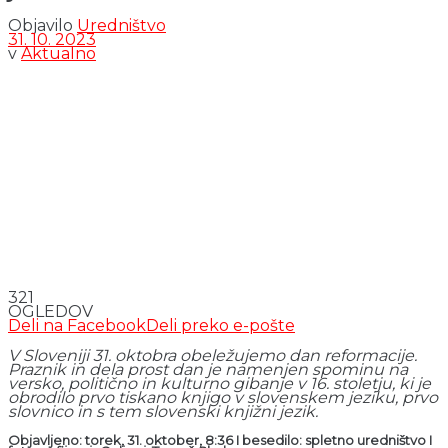
Objavilo
Uredništvo
31. 10. 2023
v
Aktualno
321
OGLEDOV
Deli na Facebook
Deli preko e-pošte
V Sloveniji 31. oktobra obeležujemo dan reformacije.
Praznik in dela prost dan je namenjen spominu na
versko, politično in kulturno gibanje v 16. stoletju, ki je
obrodilo prvo tiskano knjigo v slovenskem jeziku, prvo
slovnico in s tem slovenski knjižni jezik.
Objavljeno: torek, 31. oktober, 8:36 I besedilo: spletno uredništvo I