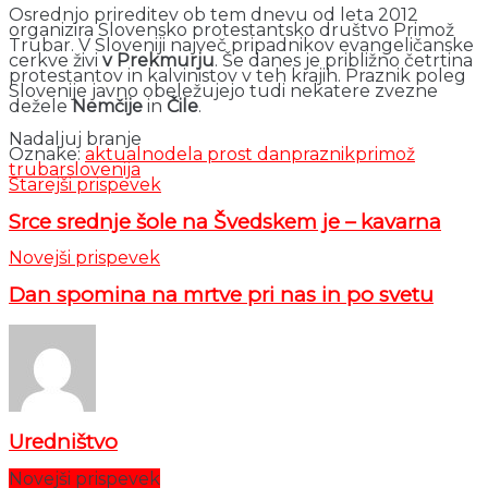
Osrednjo prireditev ob tem dnevu od leta 2012
organizira Slovensko protestantsko društvo Primož
Trubar. V Sloveniji največ pripadnikov evangeličanske
cerkve živi
v Prekmurju
. Še danes je približno četrtina
protestantov in kalvinistov v teh krajih. Praznik poleg
Slovenije javno obeležujejo tudi nekatere zvezne
dežele
Nemčije
in
Čile
.
Nadaljuj branje
Oznake:
aktualno
dela prost dan
praznik
primož
trubar
slovenija
Starejši prispevek
Srce srednje šole na Švedskem je – kavarna
Novejši prispevek
Dan spomina na mrtve pri nas in po svetu
Uredništvo
Novejši prispevek