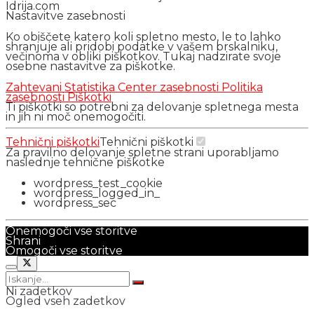
Idrija.com
Nastavitve zasebnosti
Ko obiščete katero koli spletno mesto, le to lahko
shranjuje ali pridobi podatke v vašem brskalniku,
večinoma v obliki piškotkov. Tukaj nadzirate svoje
osebne nastavitve za piškotke.
Zahtevani
Statistika
Center zasebnosti
Politika
zasebnosti
Piškotki
Ti piškotki so potrebni za delovanje spletnega mesta
in jih ni moč onemogočiti.
Tehnični piškotki
Tehnični piškotki
Za pravilno delovanje spletne strani uporabljamo
naslednje tehnične piškotke
wordpress_test_cookie
wordpress_logged_in_
wordpress_sec
Onemogoči vse storitve
Shrani
Omogoči vse storitve
Ni zadetkov
Ogled vseh zadetkov