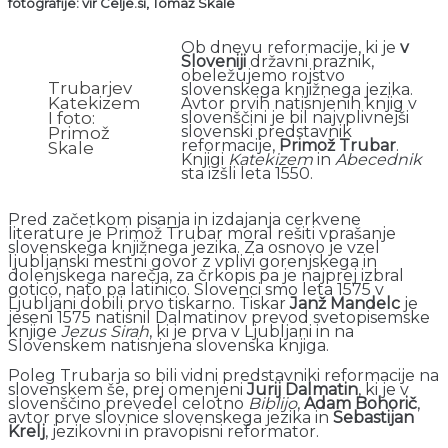
fotografije: vir Celje.si, Tomaž Skale
Ob dnevu reformacije, ki je
v
Sloveniji
državni praznik,
obeležujemo rojstvo
Trubarjev
slovenskega knjižnega jezika.
Katekizem
Avtor prvih natisnjenih knjig v
slovenščini je bil najvplivnejši
I foto:
slovenski predstavnik
Primož
reformacije,
Primož Trubar
.
Skale
Knjigi
Katekizem
in
Abecednik
sta izšli leta 1550.
Pred začetkom pisanja in izdajanja cerkvene
literature je Primož Trubar moral rešiti vprašanje
slovenskega knjižnega jezika. Za osnovo je vzel
ljubljanski mestni govor z vplivi gorenjskega in
dolenjskega narečja, za črkopis pa je najprej izbral
gotico, nato pa latinico. Slovenci smo leta 1575 v
Ljubljani dobili prvo tiskarno. Tiskar
Janž Mandelc
je
jeseni 1575 natisnil Dalmatinov prevod svetopisemske
knjige
Jezus Sirah
, ki je prva v Ljubljani in na
Slovenskem natisnjena slovenska knjiga.
Poleg Trubarja so bili vidni predstavniki reformacije na
slovenskem še, prej omenjeni
Jurij Dalmatin
, ki je v
slovenščino prevedel celotno
Biblijo
,
Adam Bohorič
,
avtor prve slovnice slovenskega jezika in
Sebastijan
Krelj
, jezikovni in pravopisni reformator.