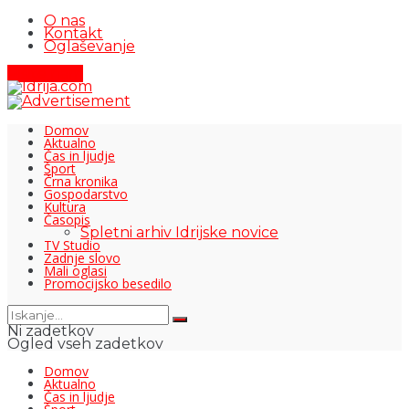
O nas
Kontakt
Oglaševanje
Pišite nam
Domov
Aktualno
Čas in ljudje
Šport
Črna kronika
Gospodarstvo
Kultura
Časopis
Spletni arhiv Idrijske novice
TV Studio
Zadnje slovo
Mali oglasi
Promocijsko besedilo
Ni zadetkov
Ogled vseh zadetkov
Domov
Aktualno
Čas in ljudje