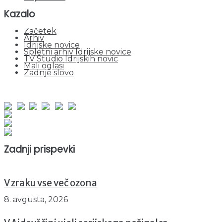
Kazalo
Začetek
Arhiv
Idrijske novice
Spletni arhiv Idrijske novice
TV Studio Idrijskih novic
Mali oglasi
Zadnje slovo
obiskov od 1. januarja 2026
Obiskovalcev skupaj : 956828
Prikazov skupaj : 2540215
Trenutno : 76
Zadnji prispevki
V zraku vse več ozona
8. avgusta, 2026