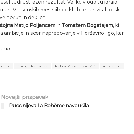
esel tudi ustrezen rezultat. Veliko vlogo tu igrajo
ekmah. V jesenskih mesecih bo klub organiziral obisk
ve dečke in deklice.
tojna
Matijo Poljancem
in
Tomažem Bogatajem
, ki
a ambicije in sicer napredovanje v 1. državno ligo, kar
rano.
idrija
Matija Poljanec
Petra Pivk Lukančič
Rusteam
Novejši prispevek
Puccinijeva La Bohème navdušila