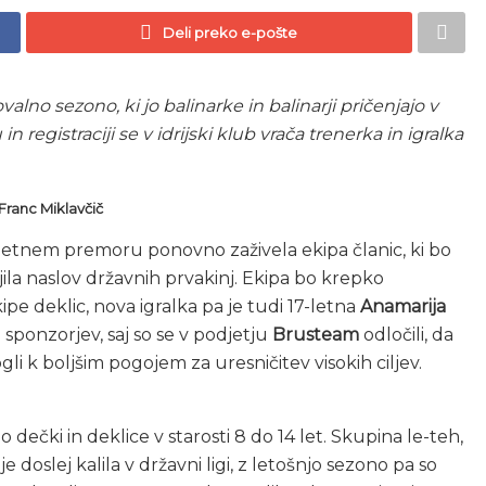
Deli preko e-pošte
alno sezono, ki jo balinarke in balinarji pričenjajo v
istraciji se v idrijski klub vrača trenerka in igralka
 Franc Miklavčič
letnem premoru ponovno zaživela ekipa članic, ki bo
vojila naslov državnih prvakinj. Ekipa bo krepko
kipe deklic, nova igralka pa je tudi 17-letna
Anamarija
ni sponzorjev, saj so se v podjetju
Brusteam
odločili, da
gli k boljšim pogojem za uresničitev visokih ciljev.
jo dečki in deklice v starosti 8 do 14 let. Skupina le-teh,
 je doslej kalila v državni ligi, z letošnjo sezono pa so