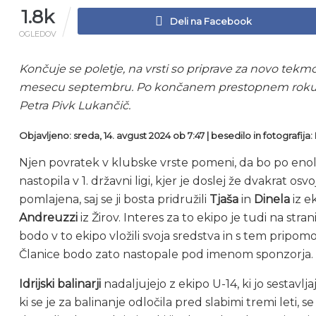
1.8k
Deli na Facebook
OGLEDOV
Končuje se poletje, na vrsti so priprave za novo tekmov
mesecu septembru. Po končanem prestopnem roku in reg
Petra Pivk Lukančič.
Objavljeno: sreda, 14. avgust 2024 ob 7:47 | besedilo in fotografija:
Njen povratek v klubske vrste pomeni, da bo po eno
nastopila v 1. državni ligi, kjer je doslej že dvakrat os
pomlajena, saj se ji bosta pridružili
Tjaša
in
Dinela
iz e
Andreuzzi
iz Žirov. Interes za to ekipo je tudi na stra
bodo v to ekipo vložili svoja sredstva in s tem pripomo
Članice bodo zato nastopale pod imenom sponzorja.
Idrijski balinarji
nadaljujejo z ekipo U-14, ki jo sestavlja
ki se je za balinanje odločila pred slabimi tremi leti, se