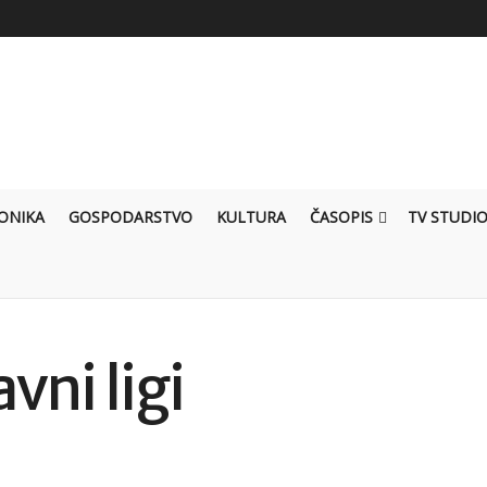
ONIKA
GOSPODARSTVO
KULTURA
ČASOPIS
TV STUDI
avni ligi