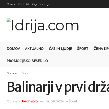
O nas
Kontakt
Oglaševanje
DOMOV
AKTUALNO
ČAS IN LJUDJE
ŠPORT
ČRNA KR
PROMOCIJSKO BESEDILO
Domov
Šport
Balinarji v prvi drž
Objavilo
Uredništvo
14. 08. 2024
v
Šport