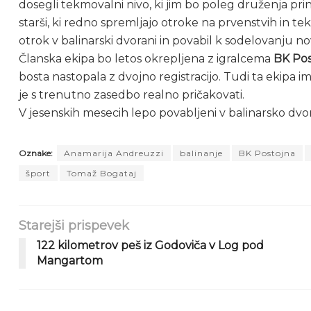
dosegli tekmovalni nivo, ki jim bo poleg druženja prin
starši, ki redno spremljajo otroke na prvenstvih in t
otrok v balinarski dvorani in povabil k sodelovanju no
Članska ekipa bo letos okrepljena z igralcema
BK Pos
bosta nastopala z dvojno registracijo. Tudi ta ekipa im
je s trenutno zasedbo realno pričakovati.
V jesenskih mesecih lepo povabljeni v balinarsko dvo
Oznake:
Anamarija Andreuzzi
balinanje
BK Postojna
šport
Tomaž Bogataj
Starejši prispevek
122 kilometrov peš iz Godoviča v Log pod
Mangartom