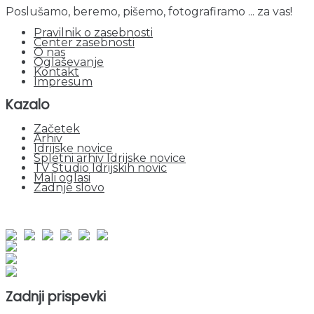
Poslušamo, beremo, pišemo, fotografiramo ... za vas!
Pravilnik o zasebnosti
Center zasebnosti
O nas
Oglaševanje
Kontakt
Impresum
Kazalo
Začetek
Arhiv
Idrijske novice
Spletni arhiv Idrijske novice
TV Studio Idrijskih novic
Mali oglasi
Zadnje slovo
obiskov od 1. januarja 2026
Obiskovalcev skupaj : 944294
Prikazov skupaj : 2520184
Trenutno : 85
Zadnji prispevki