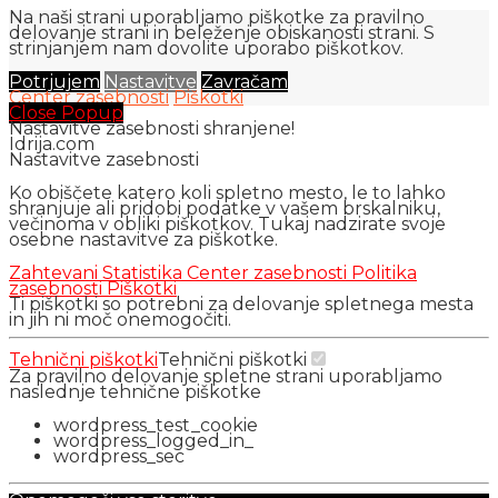
Na naši strani uporabljamo piškotke za pravilno
delovanje strani in beleženje obiskanosti strani. S
strinjanjem nam dovolite uporabo piškotkov.
Potrjujem
Nastavitve
Zavračam
Center zasebnosti
Piškotki
Close Popup
Nastavitve zasebnosti shranjene!
Idrija.com
Nastavitve zasebnosti
Ko obiščete katero koli spletno mesto, le to lahko
shranjuje ali pridobi podatke v vašem brskalniku,
večinoma v obliki piškotkov. Tukaj nadzirate svoje
osebne nastavitve za piškotke.
Zahtevani
Statistika
Center zasebnosti
Politika
zasebnosti
Piškotki
Ti piškotki so potrebni za delovanje spletnega mesta
in jih ni moč onemogočiti.
Tehnični piškotki
Tehnični piškotki
Za pravilno delovanje spletne strani uporabljamo
naslednje tehnične piškotke
wordpress_test_cookie
wordpress_logged_in_
wordpress_sec