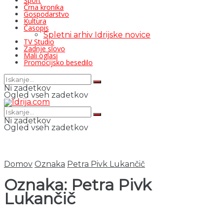
Šport
Črna kronika
Gospodarstvo
Kultura
Časopis
Spletni arhiv Idrijske novice
TV Studio
Zadnje slovo
Mali oglasi
Promocijsko besedilo
Ni zadetkov
Ogled vseh zadetkov
Ni zadetkov
Ogled vseh zadetkov
Domov
Oznaka
Petra Pivk Lukančič
Oznaka:
Petra Pivk
Lukančič