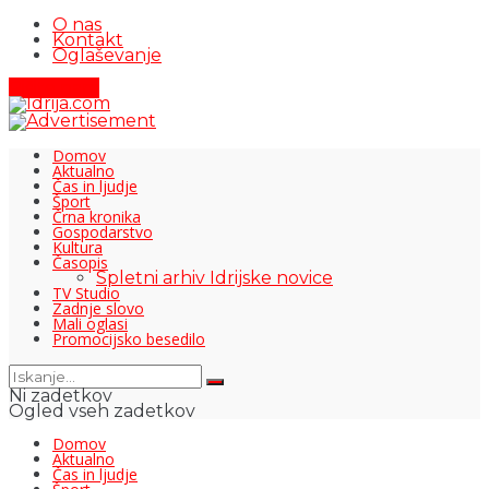
O nas
Kontakt
Oglaševanje
Pišite nam
Domov
Aktualno
Čas in ljudje
Šport
Črna kronika
Gospodarstvo
Kultura
Časopis
Spletni arhiv Idrijske novice
TV Studio
Zadnje slovo
Mali oglasi
Promocijsko besedilo
Ni zadetkov
Ogled vseh zadetkov
Domov
Aktualno
Čas in ljudje