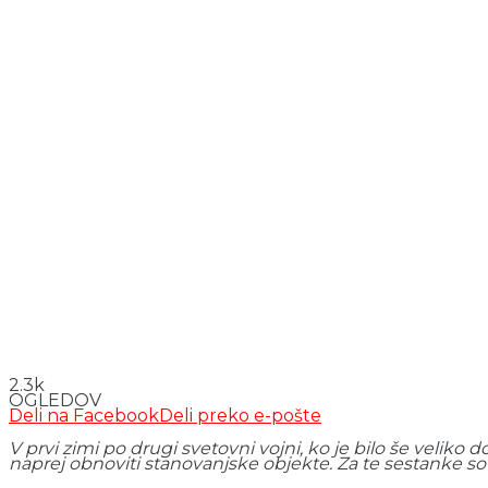
2.3k
OGLEDOV
Deli na Facebook
Deli preko e-pošte
V prvi zimi po drugi svetovni vojni, ko je bilo še veliko 
naprej obnoviti stanovanjske objekte. Za te sestanke so 