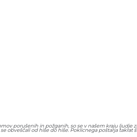
domov porušenih in požganih, so se v našem kraju ljudje zbi
se obveščali od hiše do hiše. Poklicnega poštarja takrat š