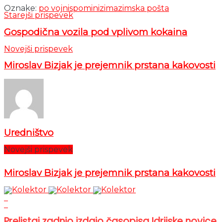
Oznake:
po vojni
spomini
zima
zimska pošta
Starejši prispevek
Gospodična vozila pod vplivom kokaina
Novejši prispevek
Miroslav Bizjak je prejemnik prstana kakovosti
Uredništvo
Novejši prispevek
Miroslav Bizjak je prejemnik prstana kakovosti
Prelistaj zadnjo izdajo časopisa Idrijske novice