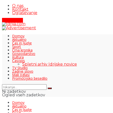
O nas
Kontakt
Oglaševanje
Pišite nam
Domov
Aktualno
Čas in ljudje
Šport
Črna kronika
Gospodarstvo
Kultura
Časopis
Spletni arhiv Idrijske novice
TV Studio
Zadnje slovo
Mali oglasi
Promocijsko besedilo
Ni zadetkov
Ogled vseh zadetkov
Domov
Aktualno
Čas in ljudje