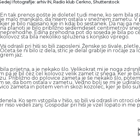
edej I fotografije: arhiv IN, Radio klub Cerkno, Shutterstock
En tak prenos pošte je doletel tudi mene, ko sem bila st
je malo manjkalo, da nisem ostala v snežnem zametu. V
kjer je bilo napisano kje in kdaj bo sestanek. Da naj ga n
na planoti je bilo približno sedemdeset centimetrov snega.
neprehodne. Edina prehodna pot do soseda je bila po ces
kolovoz sta bila nekoliko splužena s konjsko vprego.
Vsi odrasli pri hiši so bili zaposleni. Ženske so šivale, pletle
Očeta še ni bilo iz dela, stric je delal grablje in ročaje za
grem jaz.
la prijetna, a je nekako šlo. Velikokrat mi je noga zdrsnil
 pa je bil čez cel kolovoz velik zamet iz snega. Ker je 
u. Približno do polovice zameta je še nekako šlo, potem 
m se, da bom ostala v zametu. Vedno bolj se mi je udiral
vico zameta in potem ven in skozi kozolec, kjer je bilo s
enela. Ko sem vstopila v hišo, so bili vsi odrasli in otroc
 niso vedeli zanj. Gospodar pri hiši je vzel lopato in me 
K
I