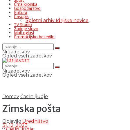
Šport
Črna kronika
Gospodarstvo
Kultura
Časopis
Spletni arhiv Idrijske novice
TV Studio
Zadnje slovo
Mali oglasi
Promocijsko besedilo
Ni zadetkov
Ogled vseh zadetkov
Ni zadetkov
Ogled vseh zadetkov
Domov
Čas in ljudje
Zimska pošta
Objavilo
Uredništvo
31. 12. 2023
v
Čas in ljudje