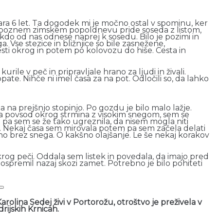
ara 6 let. Ta dogodek mi je močno ostal v spominu, ker
 poznem zimskem popoldnevu pride soseda z listom,
ekdo od nas odnese naprej k sosedu. Bilo je pozimi in
 Vse stezice in bližnjice so bile zasnežene,
ti okrog in potem po kolovozu do hiše. Cesta in
, kurile v peč in pripravljale hrano za ljudi in živali.
 lopate. Nihče ni imel časa za na pot. Odločili so, da lahko
a na prejšnjo stopinjo. Po gozdu je bilo malo lažje.
bila povsod okrog strmina z visokim snegom, sem se
pa sem se že tako ugreznila, da nisem mogla niti
o. Nekaj časa sem mirovala potem pa sem začela delati
uho brez snega. O kakšno olajšanje. Le še nekaj korakov
i okrog peči. Oddala sem listek in povedala, da imajo pred
pospremil nazaj skozi zamet. Potrebno je bilo pohiteti
arolina Sedej živi v Portorožu, otroštvo je preživela v
drijskih Krnicah.