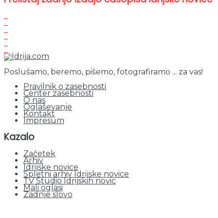
Poslušamo, beremo, pišemo, fotografiramo ... za vas!
Pravilnik o zasebnosti
Center zasebnosti
O nas
Oglaševanje
Kontakt
Impresum
Kazalo
Začetek
Arhiv
Idrijske novice
Spletni arhiv Idrijske novice
TV Studio Idrijskih novic
Mali oglasi
Zadnje slovo
obiskov od 1. januarja 2026