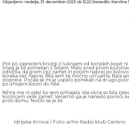
Objavljeno: nedelja, 31. december 2023 ob 12:22 | besedilo: Karolina S
Pot po zasneženi brozgi z luknjami od konjskih kopit ni bi
Sneg je bil pomešan z listjem. Malo pred prvim kozolcem
odločila, da grem čez zamet in potem naprej po kolovoz
koraka več naprej. Bila sem že močno utrujena. Bala se
stopnice. Počasi se mi je uspelo pomikati na drugo polo
po izhojeni stezici do hiše.
Nihče me ni videl ko sem prihajala. Vsa okna so bila zaled
kozolcem velik zamet. Verjetno ga je naneslo ponoči, ker
proti domu. Nočilo se je že.
Idrijske Krnice / Foto: arhiv Radio klub Cerkno