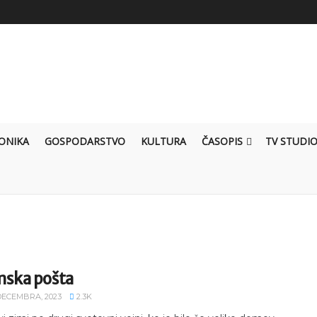
ONIKA
GOSPODARSTVO
KULTURA
ČASOPIS
TV STUDI
mska pošta
 DECEMBRA, 2023
2.3K