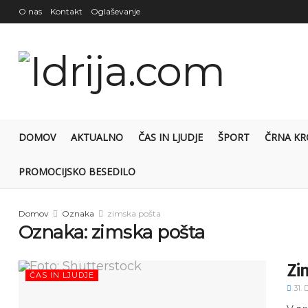
O nas
Kontakt
Oglaševanje
DOMOV
AKTUALNO
ČAS IN LJUDJE
ŠPORT
ČRNA KR
PROMOCIJSKO BESEDILO
Domov
Oznaka
zimska pošta
Oznaka:
zimska pošta
Zi
ČAS IN LJUDJE
31.