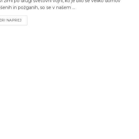
vi zimi po drugi svetovni vojni, ko je bilo še veliko domov
šenih in požganih, so se v našem ...
ERI NAPREJ