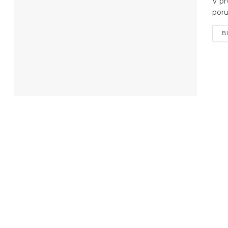
V pr
poru
B