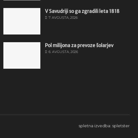
V Savudriji so ga zgradili leta 1818
7. AVGUSTA, 2026
Pol milijona za prevoze šolarjev
6. AVGUSTA, 2026
spletna izvedba: spletster