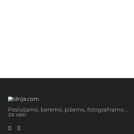
Poslušamo, beremo, pišemo, fotografiramo ...
za vas!