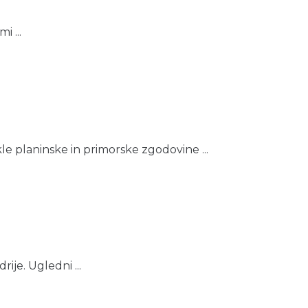
i ...
le planinske in primorske zgodovine ...
ije. Ugledni ...