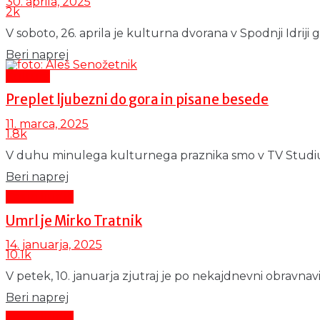
30. aprila, 2025
2k
V soboto, 26. aprila je kulturna dvorana v Spodnji Idriji 
Details
Beri naprej
Kultura
Preplet ljubezni do gora in pisane besede
11. marca, 2025
1.8k
V duhu minulega kulturnega praznika smo v TV Studiu Idr
Details
Beri naprej
Čas in ljudje
Umrl je Mirko Tratnik
14. januarja, 2025
10.1k
V petek, 10. januarja zjutraj je po nekajdnevni obravnavi 
Details
Beri naprej
Čas in ljudje