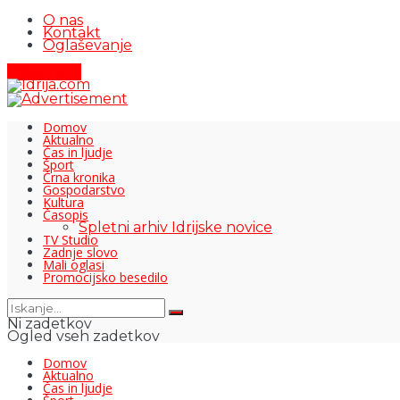
O nas
Kontakt
Oglaševanje
Pišite nam
Domov
Aktualno
Čas in ljudje
Šport
Črna kronika
Gospodarstvo
Kultura
Časopis
Spletni arhiv Idrijske novice
TV Studio
Zadnje slovo
Mali oglasi
Promocijsko besedilo
Ni zadetkov
Ogled vseh zadetkov
Domov
Aktualno
Čas in ljudje