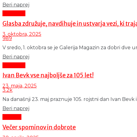
Details
Beri naprej
Aktualno
Glasba združuje, navdihuje in ustvarja vezi, ki traj
3. oktobra, 2025
989
V sredo, 1. oktobra se je Galerija Magazin za dobri dve ur
Details
Beri naprej
Aktualno
Ivan Bevk vse najboljše za 105 let!
23. maja, 2025
3.2k
Na današnji 23. maj praznuje 105. rojstni dan Ivan Bevk i
Details
Beri naprej
Kultura
Večer spominov in dobrote