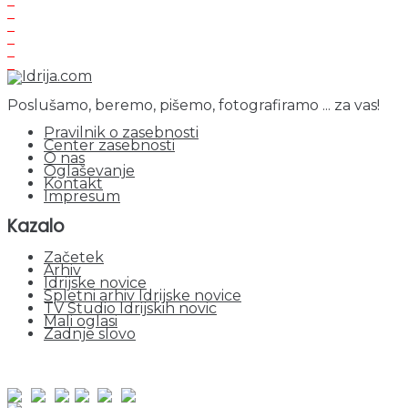
Poslušamo, beremo, pišemo, fotografiramo ... za vas!
Pravilnik o zasebnosti
Center zasebnosti
O nas
Oglaševanje
Kontakt
Impresum
Kazalo
Začetek
Arhiv
Idrijske novice
Spletni arhiv Idrijske novice
TV Studio Idrijskih novic
Mali oglasi
Zadnje slovo
obiskov od 1. januarja 2026