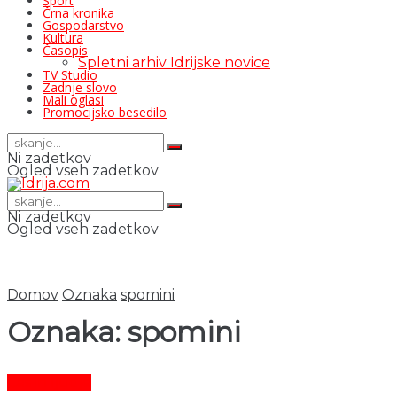
Šport
Črna kronika
Gospodarstvo
Kultura
Časopis
Spletni arhiv Idrijske novice
TV Studio
Zadnje slovo
Mali oglasi
Promocijsko besedilo
Ni zadetkov
Ogled vseh zadetkov
Ni zadetkov
Ogled vseh zadetkov
Domov
Oznaka
spomini
Oznaka:
spomini
Čas in ljudje