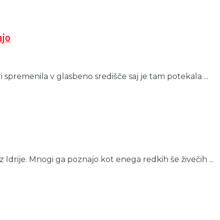
ajo
i spremenila v glasbeno središče saj je tam potekala ...
z Idrije. Mnogi ga poznajo kot enega redkih še živečih ...