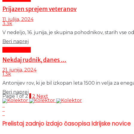
Prijazen sprejem veteranov
11. julija, 2024
3.3k
V nedeljo, 16. junija, je skupina pohodnikov, starih vse o
Details
Beri naprej
Čas in ljudje
Nekdaj rudnik, danes …
21. junija, 2024
1.3k
Antonijev rov, ki je bil izkopan leta 1500 in velja za eneg
Details
Beri naprej
Page 1 of 2
1
2
Next
Prelistaj zadnjo izdajo časopisa Idrijske novice