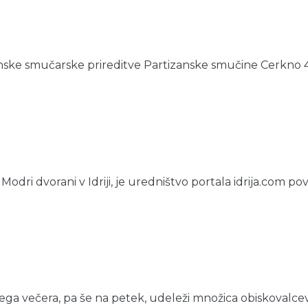
ke smučarske prireditve Partizanske smučine Cerkno 45, 
dri dvorani v Idriji, je uredništvo portala idrija.com pova
 večera, pa še na petek, udeleži množica obiskovalcev. K