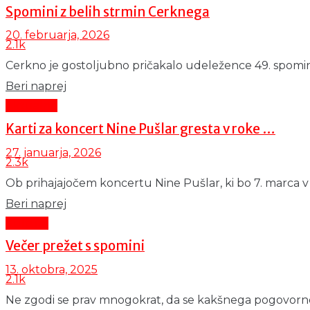
Spomini z belih strmin Cerknega
20. februarja, 2026
2.1k
Cerkno je gostoljubno pričakalo udeležence 49. spomins
Details
Beri naprej
Aktualno
Karti za koncert Nine Pušlar gresta v roke …
27. januarja, 2026
2.3k
Ob prihajajočem koncertu Nine Pušlar, ki bo 7. marca v Mo
Details
Beri naprej
Kultura
Večer prežet s spomini
13. oktobra, 2025
2.1k
Ne zgodi se prav mnogokrat, da se kakšnega pogovornega