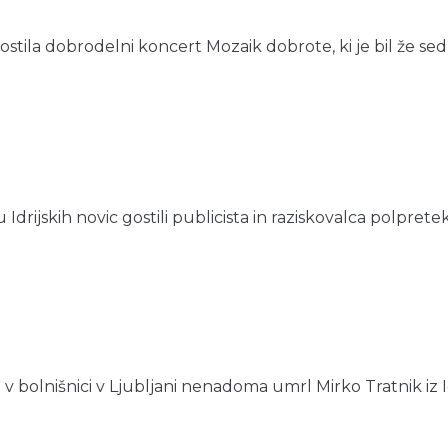
gostila dobrodelni koncert Mozaik dobrote, ki je bil že sedm
ijskih novic gostili publicista in raziskovalca polpretek
v bolnišnici v Ljubljani nenadoma umrl Mirko Tratnik iz Idr