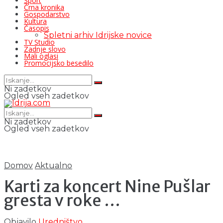
Šport
Črna kronika
Gospodarstvo
Kultura
Časopis
Spletni arhiv Idrijske novice
TV Studio
Zadnje slovo
Mali oglasi
Promocijsko besedilo
Ni zadetkov
Ogled vseh zadetkov
Ni zadetkov
Ogled vseh zadetkov
Domov
Aktualno
Karti za koncert Nine Pušlar
gresta v roke …
Objavilo
Uredništvo