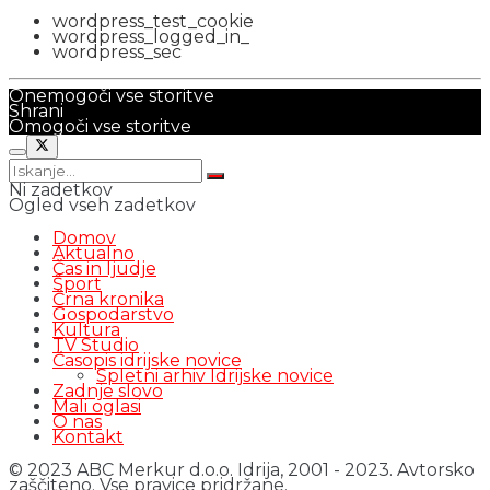
wordpress_test_cookie
wordpress_logged_in_
wordpress_sec
Onemogoči vse storitve
Shrani
Omogoči vse storitve
Ni zadetkov
Ogled vseh zadetkov
Domov
Aktualno
Čas in ljudje
Šport
Črna kronika
Gospodarstvo
Kultura
TV Studio
Časopis idrijske novice
Spletni arhiv Idrijske novice
Zadnje slovo
Mali oglasi
O nas
Kontakt
© 2023 ABC Merkur d.o.o. Idrija, 2001 - 2023. Avtorsko
zaščiteno. Vse pravice pridržane.