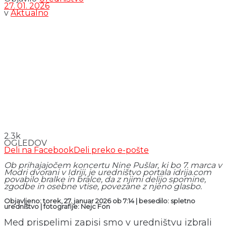
27. 01. 2026
v
Aktualno
2.3k
OGLEDOV
Deli na Facebook
Deli preko e-pošte
Ob prihajajočem koncertu Nine Pušlar, ki bo 7. marca v
Modri dvorani v Idriji, je uredništvo portala idrija.com
povabilo bralke in bralce, da z njimi delijo spomine,
zgodbe in osebne vtise, povezane z njeno glasbo.
Objavljeno: torek, 27. januar 2026 ob 7:14 | besedilo: spletno
uredništvo | fotografije: Nejc Fon
Med prispelimi zapisi smo v uredništvu izbrali