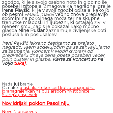
zgodbo, ki je s svojo osebno noto in globino še
posebej izstopala. Zmagovalka nagradne igre je
Irena Pavšič
, ki je v svoji zgodbi opisala, kako jo
ob pesmi
»Malo, malo«
vedno znova preplavijo
spomini na pokojnega moža ter na skupne
trenutke mladosti in ljubezni, ki ostajajo živi v
njenem srcu. Zapis je pokazal kako močno
glasba
Nine Pušlar
zaznamuje življenjske poti
poslušalk in poslušalcev.
Ireni Pavšič iskreno čestitamo za prejeto
nagrado, vsem sodelujočim pa se zahvaljujemo
za zaupanje. Koncert v Modri dvorani ob
predvečeru dneva žena obeta poseben večer,
poln čustev in glasbe.
Karte za koncert so na
voljo
tukaj
.
Nadaljuj branje
Oznake:
glasba
karte
koncert
kultura
nagradna
igra
nagrajenka
nina pušlar
spomini
vstopnice
Starejši prispevek
Nov idrijski poklon Pasoliniju
Novejši prispevek