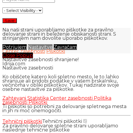
Na naši strani uporabljamo piškotke za pravilno
delovanje strani in beleženje obiskanosti strani. S
strinjanjem nam dovolite uporabo piškotkov.
Potrjujem
Nastavitve
Zavračam
Center zasebnosti
Piškotki
Close Popup
Nastavitve zasebnosti shranjene!
Idrija.com
Nastavitve zasebnosti
Ko obiščete katero koli spletno mesto, le to lahko
shranjuje ali pridobi podatke v vašem brskalniku,
večinoma v obliki piškotkov. Tukaj nadzirate svoje
osebne nastavitve za piškotke.
Zahtevani
Statistika
Center zasebnosti
Politika
zasebnosti
Piškotki
Ti piškotki so potrebni za delovanje spletnega mesta
in jih ni moč onemogočiti.
Tehnični piškotki
Tehnični piškotki
Za pravilno delovanje spletne strani uporabljamo
naslednje tehnične piškotke