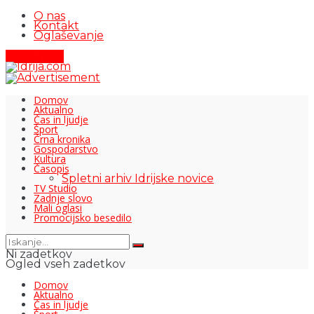
O nas
Kontakt
Oglaševanje
Pišite nam
Domov
Aktualno
Čas in ljudje
Šport
Črna kronika
Gospodarstvo
Kultura
Časopis
Spletni arhiv Idrijske novice
TV Studio
Zadnje slovo
Mali oglasi
Promocijsko besedilo
Ni zadetkov
Ogled vseh zadetkov
Domov
Aktualno
Čas in ljudje