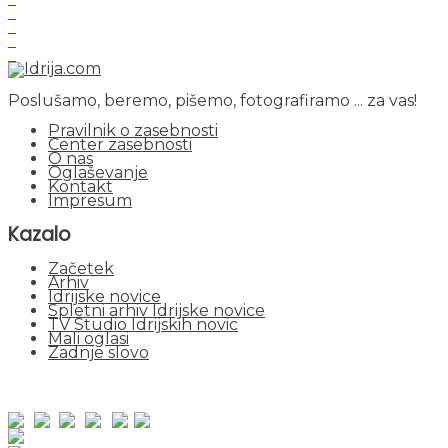
Poslušamo, beremo, pišemo, fotografiramo ... za vas!
Pravilnik o zasebnosti
Center zasebnosti
O nas
Oglaševanje
Kontakt
Impresum
Kazalo
Začetek
Arhiv
Idrijske novice
Spletni arhiv Idrijske novice
TV Studio Idrijskih novic
Mali oglasi
Zadnje slovo
obiskov od 1. januarja 2026
Obiskovalcev skupaj : 952012