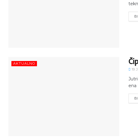
tekm
B
Čip
AKTUALNO
19. 
Jutri
ena 
B