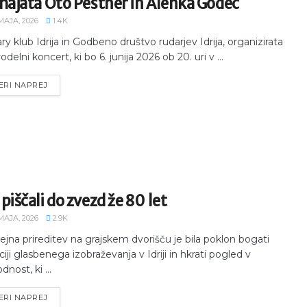
hajata Oto Pestner in Alenka Godec
MAJA, 2026
1.4K
ry klub Idrija in Godbeno društvo rudarjev Idrija, organizirata
odelni koncert, ki bo 6. junija 2026 ob 20. uri v ...
ERI NAPREJ
piščali do zvezd že 80 let
MAJA, 2026
2.9K
lejna prireditev na grajskem dvorišču je bila poklon bogati
iciji glasbenega izobraževanja v Idriji in hkrati pogled v
dnost, ki ...
ERI NAPREJ