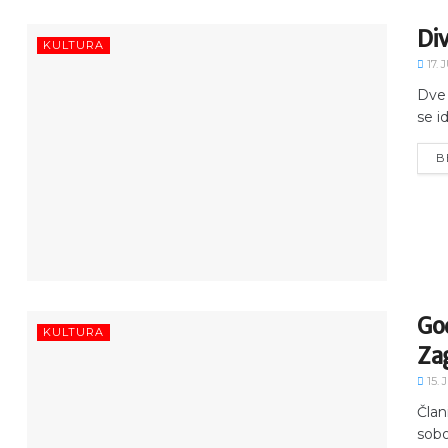
Div
KULTURA
17. 
Dve 
se i
B
God
KULTURA
Za
15. 
Član
sobo