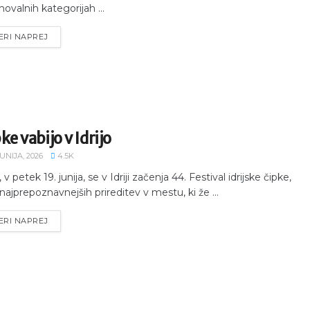
ovalnih kategorijah ...
ERI NAPREJ
ke vabijo v Idrijo
JUNIJA, 2026
4.5K
, v petek 19. junija, se v Idriji začenja 44. Festival idrijske čipke,
najprepoznavnejših prireditev v mestu, ki že ...
ERI NAPREJ