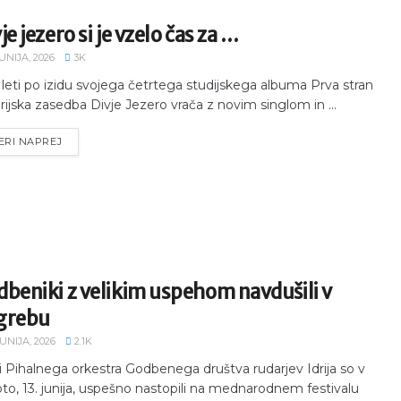
je jezero si je vzelo čas za …
JUNIJA, 2026
3K
leti po izidu svojega četrtega studijskega albuma Prva stran
drijska zasedba Divje Jezero vrača z novim singlom in ...
ERI NAPREJ
beniki z velikim uspehom navdušili v
grebu
JUNIJA, 2026
2.1K
i Pihalnega orkestra Godbenega društva rudarjev Idrija so v
to, 13. junija, uspešno nastopili na mednarodnem festivalu