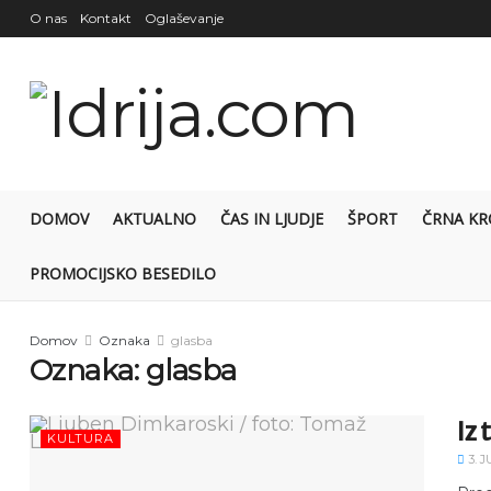
O nas
Kontakt
Oglaševanje
DOMOV
AKTUALNO
ČAS IN LJUDJE
ŠPORT
ČRNA KR
PROMOCIJSKO BESEDILO
Domov
Oznaka
glasba
Oznaka:
glasba
Iz 
KULTURA
3. J