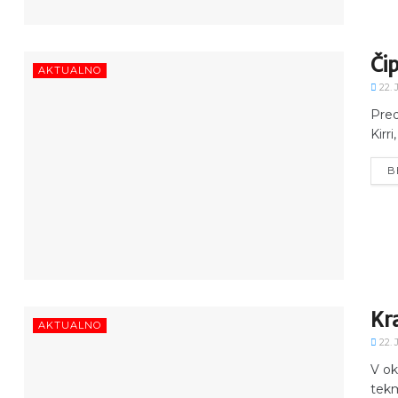
Čip
AKTUALNO
22. 
Pred
Kirri
B
Kra
AKTUALNO
22. 
V ok
tekm