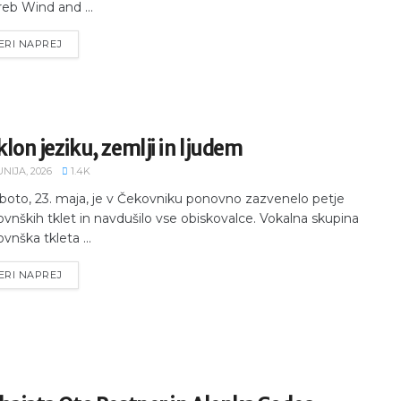
eb Wind and ...
ERI NAPREJ
lon jeziku, zemlji in ljudem
UNIJA, 2026
1.4K
boto, 23. maja, je v Čekovniku ponovno zazvenelo petje
vnških tklet in navdušilo vse obiskovalce. Vokalna skupina
vnška tkleta ...
ERI NAPREJ