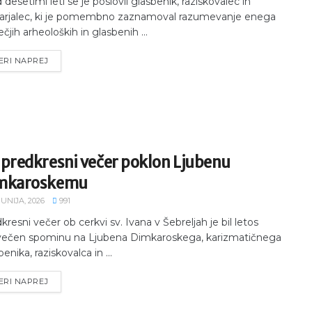
 desetimi leti se je poslovil glasbenik, raziskovalec in
arjalec, ki je pomembno zaznamoval razumevanje enega
ečjih arheoloških in glasbenih ...
ERI NAPREJ
 predkresni večer poklon Ljubenu
mkaroskemu
JUNIJA, 2026
991
kresni večer ob cerkvi sv. Ivana v Šebreljah je bil letos
večen spominu na Ljubena Dimkaroskega, karizmatičnega
enika, raziskovalca in ...
ERI NAPREJ