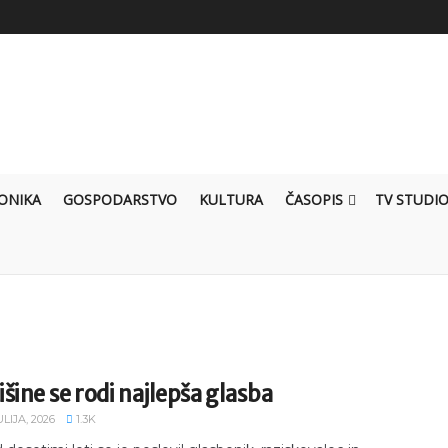
ONIKA
GOSPODARSTVO
KULTURA
ČASOPIS
TV STUDI
tišine se rodi najlepša glasba
ULIJA, 2026
1.3K