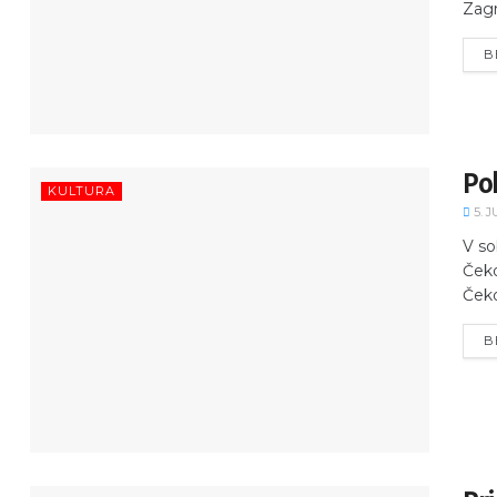
Zagr
B
Pok
KULTURA
5. J
V so
Čeko
Čeko
B