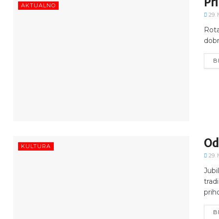
Pri
AKTUALNO
29. 
Rota
dobr
B
Od 
KULTURA
29. 
Jubi
trad
priho
B