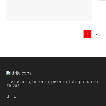
1
2
Poslušamo, beremo, pišemo, fotografiramo ...
za vas!