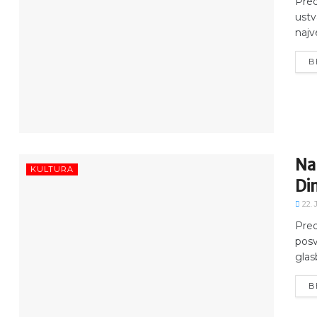
Pred
ustv
najv
B
Na
KULTURA
Di
22. 
Pred
pos
glasb
B