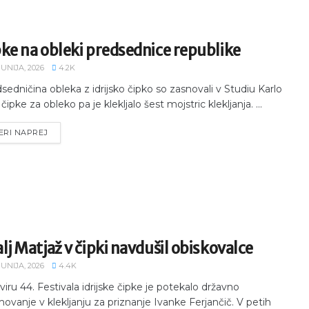
ke na obleki predsednice republike
JUNIJA, 2026
4.2K
sedničina obleka z idrijsko čipko so zasnovali v Studiu Karlo
, čipke za obleko pa je klekljalo šest mojstric klekljanja. ...
ERI NAPREJ
lj Matjaž v čipki navdušil obiskovalce
JUNIJA, 2026
4.4K
viru 44. Festivala idrijske čipke je potekalo državno
ovanje v klekljanju za priznanje Ivanke Ferjančič. V petih