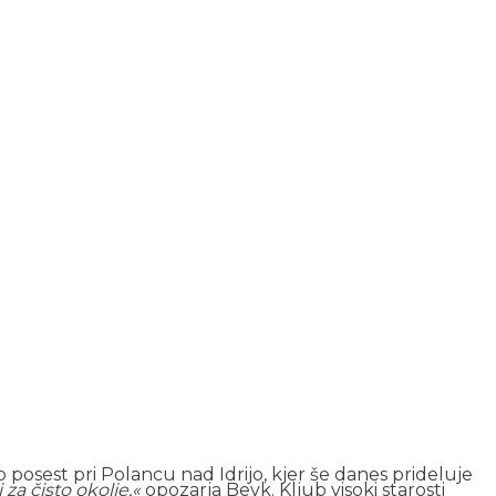
o posest pri Polancu nad Idrijo, kjer še danes prideluje
 za čisto okolje,«
opozarja Bevk. Kljub visoki starosti