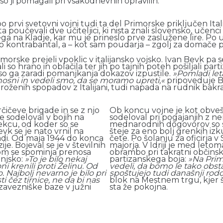
so ji pomagali pri vsakodnevnih opravilih.
o prvi svetovni vojni tudi ta del Primorske priključen Italij
ta poučevali dve učiteljici, ki nista znali slovensko, učenc
a na Kladje, kar mu je prineslo prve zaslužene lire. Po uve
ako kontrabantal, a – kot sam poudarja – zgolj za domače 
morske prejeli vpoklic v italijansko vojsko. Ivan Bevk pa 
so hrano in oblačila ter jih po tajnih poteh pošiljali par
r so ga zaradi pomanjkanja dokazov izpustile.
»Pomladi leta
znosni in vedeli smo, da se moramo upreti,«
pripoveduje Bev
enih spopadov z Italijani, tudi napada na rudnik bakra v P
čičeve brigade in se z njo
Ob koncu vojne je kot obvešč
 sodeloval v bojih na
sodeloval pri pogajanjih z n
Kekcu, od koder so se
mednarodnih dogovorov so se 
vk se je nato vrnil na
šteje za eno bolj grenkih izk
gadi. Od maja 1944 do konca
čete. Po šolanju za oficirja v
ije. Bojeval se je v številnih
majorja. V Idriji je med leto
osom se spominja prenosa
obrambo pri takratni občinsk
njsko:
»To je bilo nekaj
partizanskega boja:
»Na Prim
i krenili proti Želinu. Od
vedeli, da bomo le tako obsta
 Najbolj nevarno je bilo pri
spoštujejo tudi današnji rodo
i čez tirnice, ne da bi nas
blok na Mestnem trgu, kjer š
v zavezniške baze v južni
sta že pokojna.