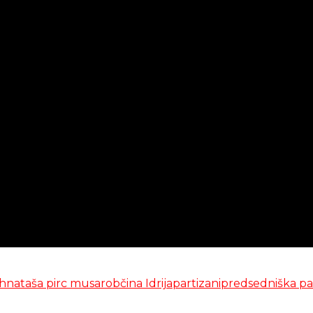
h
nataša pirc musar
občina Idrija
partizani
predsedniška pa