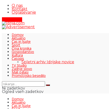
O nas
Kontakt
Oglaševanje
Pišite nam
Domov
Aktualno
Čas in ljudje
Šport
Črna kronika
Gospodarstvo
Kultura
Časopis
Spletni arhiv Idrijske novice
TV Studio
Zadnje slovo
Mali oglasi
Promocijsko besedilo
Ni zadetkov
Ogled vseh zadetkov
Domov
Aktualno
Čas in ljudje