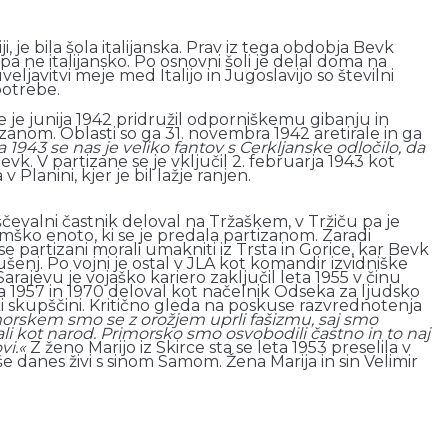
i, je bila šola italijanska. Prav iz tega obdobja Bevk
i pa ne italijansko. Po osnovni šoli je delal doma na
ljavitvi meje med Italijo in Jugoslavijo so številni
potrebe.
se je junija 1942 pridružil odporniškemu gibanju in
tizanom. Oblasti so ga 31. novembra 1942 aretirale in ga
 1943 se nas je veliko fantov s Cerkljanske odločilo, da
k. V partizane se je vključil 2. februarja 1943 kot
lanini, kjer je bil lažje ranjen.
evalni častnik deloval na Tržaškem, v Tržiču pa je
emško enoto, ki se je predala partizanom. Zaradi
partizani morali umakniti iz Trsta in Gorice, kar Bevk
ušenj. Po vojni je ostal v JLA kot komandir izvidniške
 Sarajevu je vojaško kariero zaključil leta 1955 v činu
ma 1957 in 1970 deloval kot načelnik Odseka za ljudsko
i skupščini. Kritično gleda na poskuse razvrednotenja
orskem smo se z orožjem uprli fašizmu, saj smo
li kot narod. Primorsko smo osvobodili častno in to naj
vi.«
Z ženo Marijo iz Skirce sta se leta 1953 preselila v
e danes živi s sinom Samom. Žena Marija in sin Velimir