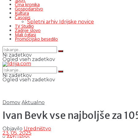
Šport
Črna kronika
Gospodarstvo
Kultura
Časopis
Spletni arhiv Idrijske novice
TV Studio
Zadnje slovo
Mali oglasi
Promocijsko besedilo
Ni zadetkov
Ogled vseh zadetkov
Ni zadetkov
Ogled vseh zadetkov
Domov
Aktualno
Ivan Bevk vse najboljše za 105
Objavilo
Uredništvo
23. 05. 2025
v
Aktualno