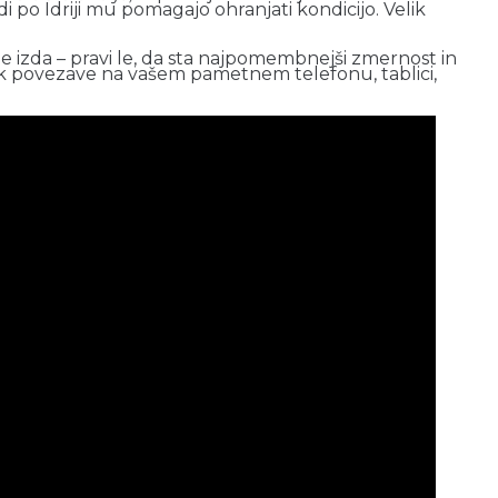
 po Idriji mu pomagajo ohranjati kondicijo. Velik
a ne izda – pravi le, da sta najpomembnejši zmernost in
 prek povezave na vašem pametnem telefonu, tablici,