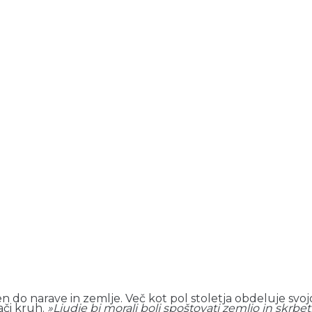
en do narave in zemlje. Več kot pol stoletja obdeluje svoj
ači kruh.
»Ljudje bi morali bolj spoštovati zemljo in skrbeti