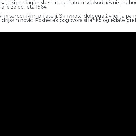
ša, a si pomaga s slušnim aparatom. Vsakodnevni sprehodi
a je že od leta 1964.
lni sorodniki in prijatelji. Skrivnosti dolgega življenja p
udiu Idrijskih novic. Posnetek pogovora si lahko ogledate