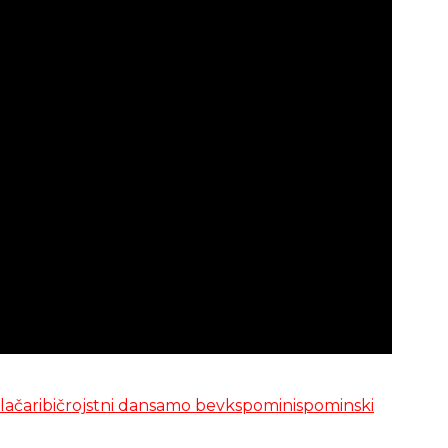
lača
ribič
rojstni dan
samo bevk
spomini
spominski