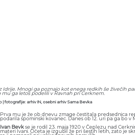
z Idrije. Mnogi ga poznajo kot enega redkih še živečih par
mu ga letos podelili v Ravnah pri Cerknem.
 | fotografije: arhiv IN, osebni arhiv Sama Bevka
Prva mu je že ob dnevu zmage čestitala predsednica repu
podarila spominski kovanec. Danes ob 12. uri pa ga bo v 
Ivan Bevk
se je rodil 23. maja 1920 v Čeplezu nad Cerkn
materi Ivani. Očeta je izgubil že pri šestih letih, zato je