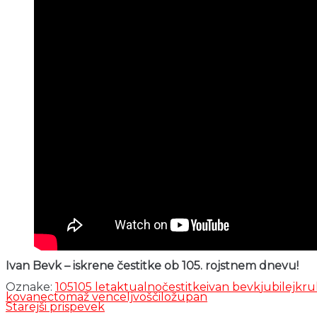
Ivan Bevk – iskrene čestitke ob 105. rojstnem dnevu!
Oznake:
105
105 let
aktualno
čestitke
ivan bevk
jubilej
kru
kovanec
tomaž vencelj
voščilo
župan
Starejši prispevek