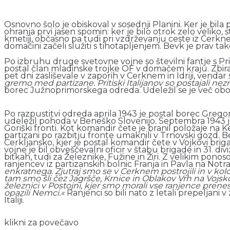
Osnovno šolo je obiskoval v sosednji Planini. Ker je bila p
ohranja prvi jasen spomin: ker je bilo otrok zelo veliko, s
kmetiji, občasno pa tudi pri vzdrževanju ceste iz Cerkneg
domačini začeli služiti s tihotapljenjem. Bevk je prav t
Po izbruhu druge svetovne vojne so številni fantje s Pri
postal član mladinske trojke OF v domačem kraju. Zbirali 
pet dni zasliševale v zaporih v Cerknem in Idriji, venda
gremo med partizane. Pritiski Italijanov so postajali ne
borec Južnoprimorskega odreda. Udeležil se je več oborož
Po razpustitvi odreda aprila 1943 je postal borec Gregor
udeležil pohoda v Beneško Slovenijo. Septembra 1943 je
Goriški fronti. Kot komandir čete je branil položaje na 
partizani po razbitju fronte umaknili v Trnovski gozd. Be
Cerkljansko, kjer je postal komandir čete v Vojkovi bri
vojne je bil obveščevalni oficir v štabu brigade in 31. diviz
bitkah, tudi za Železnike, Fužine in Žiri. Z velikim pon
ranjencev iz partizanskih bolnic Franja in Pavla na Notra
enkratnega. Zjutraj smo se v Cerknem postrojili in v kolon
tam smo šli čez Jagršče, Krnice in Oblakov Vrh na Vojsko.
železnici v Postojni, kjer smo morali vse ranjence prenest
opazili Nemci.«
Ranjenci so bili nato z letali prepeljani 
Italiji.
klikni za povečavo