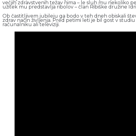
večjih zdravstvenih težav nima – le sluh mu nekoliko pe
užitek mu predstavlja ribolov – član Ribiške družine Idrij
Ob častitljivem jubileju ga bodo v teh dneh obiskali števi
zdrav način življenja. Pred petimi leti je bil gost v st
računalniku ali televiziji.