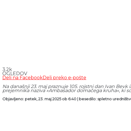
3.2k
OGLEDOV
Deli na Facebook
Deli preko e-pošte
Na današnji 23. maj praznuje 105. rojstni dan Ivan Bevk i
prejemnika naziva »Ambasador domačega kruha«, ki so 
Objavljeno: petek, 23. maj 2025 ob 6:40 | besedilo: spletno uredništvo