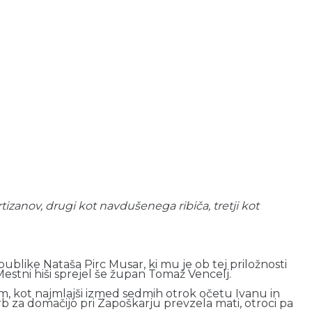
tizanov, drugi kot navdušenega ribiča, tretji kot
blike Nataša Pirc Musar, ki mu je ob tej priložnosti
Mestni hiši sprejel še župan Tomaž Vencelj.
im, kot najmlajši izmed sedmih otrok očetu Ivanu in
 skrb za domačijo pri Zapoškarju prevzela mati, otroci pa