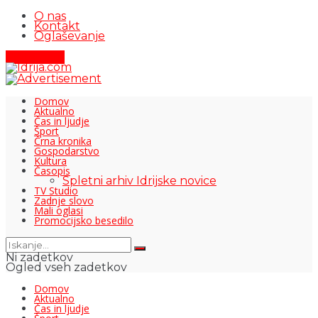
O nas
Kontakt
Oglaševanje
Pišite nam
Domov
Aktualno
Čas in ljudje
Šport
Črna kronika
Gospodarstvo
Kultura
Časopis
Spletni arhiv Idrijske novice
TV Studio
Zadnje slovo
Mali oglasi
Promocijsko besedilo
Ni zadetkov
Ogled vseh zadetkov
Domov
Aktualno
Čas in ljudje