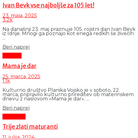
Ivan Bevk vse najboljše za 105 let!
23. maja, 2025
3.2k
Na današnji 23. maj praznuje 105. rojstni dan Ivan Bevk
iz Idrije. Mnogi ga poznajo kot enega redkih še živečih
...
Details
Beri naprej
Kultura
Mama je dar
25. marca, 2025
1.1k
Kulturno društvo Planika Vojsko je v soboto, 22.
marca, pripravilo kulturno prireditev ob materinskem
dnevu z naslovom »Mama je dar«. ...
Details
Beri naprej
Aktualno
Trije zlati maturanti
11. julija, 2024