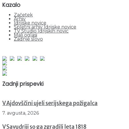
Kazalo
Začetek
Arhiv
Idrijske novice
Spletni arhiv Idrijske novice
TV Studio Idrijskih novic
Mali oglasi
Zadnje slovo
obiskov od 1. januarja 2026
Obiskovalcev skupaj : 947878
Prikazov skupaj : 2526712
Trenutno : 99
Zadnji prispevki
V Ajdovščini ujeli serijskega požigalca
7. avgusta, 2026
V Savudriji so ga zgradili leta 1818