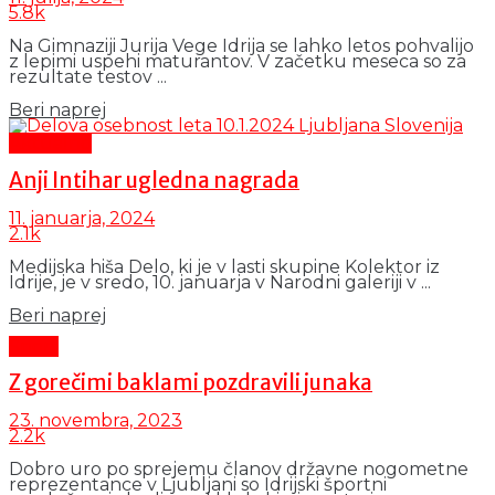
5.8k
Na Gimnaziji Jurija Vege Idrija se lahko letos pohvalijo
z lepimi uspehi maturantov. V začetku meseca so za
rezultate testov ...
Details
Beri naprej
Aktualno
Anji Intihar ugledna nagrada
11. januarja, 2024
2.1k
Medijska hiša Delo, ki je v lasti skupine Kolektor iz
Idrije, je v sredo, 10. januarja v Narodni galeriji v ...
Details
Beri naprej
Šport
Z gorečimi baklami pozdravili junaka
23. novembra, 2023
2.2k
Dobro uro po sprejemu članov državne nogometne
reprezentance v Ljubljani so Idrijski športni