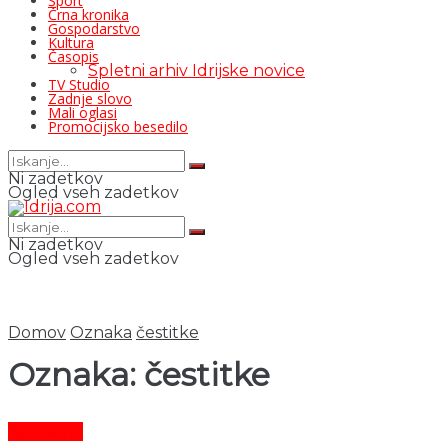
Šport
Črna kronika
Gospodarstvo
Kultura
Časopis
Spletni arhiv Idrijske novice
TV Studio
Zadnje slovo
Mali oglasi
Promocijsko besedilo
Ni zadetkov
Ogled vseh zadetkov
Ni zadetkov
Ogled vseh zadetkov
Domov
Oznaka
čestitke
Oznaka:
čestitke
Aktualno