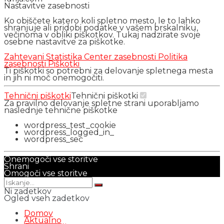
Nastavitve zasebnosti
Ko obiščete katero koli spletno mesto, le to lahko
shranjuje ali pridobi podatke v vašem brskalniku,
večinoma v obliki piškotkov. Tukaj nadzirate svoje
osebne nastavitve za piškotke.
Zahtevani
Statistika
Center zasebnosti
Politika
zasebnosti
Piškotki
Ti piškotki so potrebni za delovanje spletnega mesta
in jih ni moč onemogočiti.
Tehnični piškotki
Tehnični piškotki
Za pravilno delovanje spletne strani uporabljamo
naslednje tehnične piškotke
wordpress_test_cookie
wordpress_logged_in_
wordpress_sec
Onemogoči vse storitve
Shrani
Omogoči vse storitve
Ni zadetkov
Ogled vseh zadetkov
Domov
Aktualno