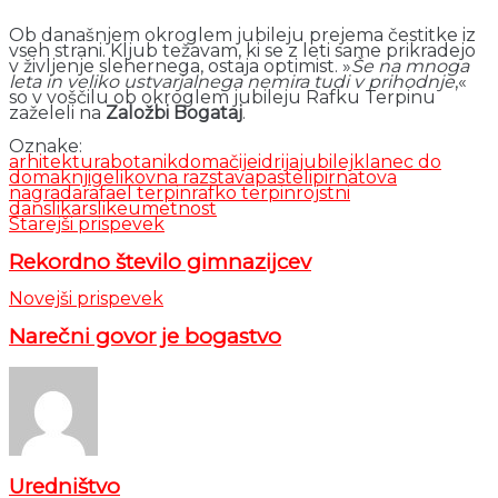
Ob današnjem okroglem jubileju prejema čestitke iz
vseh strani. Kljub težavam, ki se z leti same prikradejo
v življenje slehernega, ostaja optimist. »
Še na mnoga
leta in veliko ustvarjalnega nemira tudi v prihodnje
,«
so v voščilu ob okroglem jubileju Rafku Terpinu
zaželeli na
Založbi Bogataj
.
Oznake:
arhitektura
botanik
domačije
idrija
jubilej
klanec do
doma
knjige
likovna razstava
pasteli
pirnatova
nagrada
rafael terpin
rafko terpin
rojstni
dan
slikar
slike
umetnost
Starejši prispevek
Rekordno število gimnazijcev
Novejši prispevek
Narečni govor je bogastvo
Uredništvo