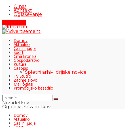
O nas
Kontakt
Oglaševanje
Pišite nam
Domov
Aktualno
Čas in ljudje
Šport
Črna kronika
Gospodarstvo
Kultura
Časopis
Spletni arhiv Idrijske novice
TV Studio
Zadnje slovo
Mali oglasi
Promocijsko besedilo
Ni zadetkov
Ogled vseh zadetkov
Domov
Aktualno
Čas in ljudje