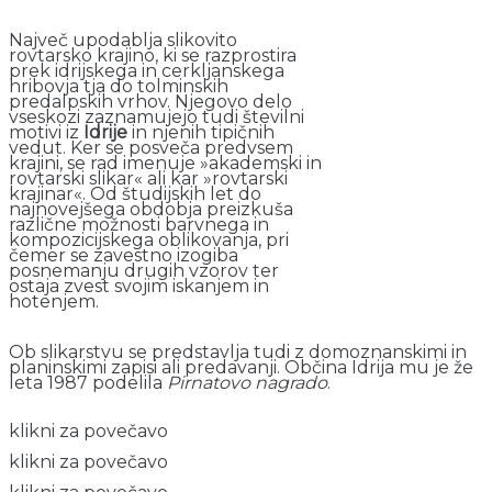
Največ upodablja slikovito
rovtarsko krajino, ki se razprostira
prek idrijskega in cerkljanskega
hribovja tja do tolminskih
predalpskih vrhov. Njegovo delo
vseskozi zaznamujejo tudi številni
motivi iz
Idrije
in njenih tipičnih
vedut. Ker se posveča predvsem
krajini, se rad imenuje »akademski in
rovtarski slikar« ali kar »rovtarski
krajinar«. Od študijskih let do
najnovejšega obdobja preizkuša
različne možnosti barvnega in
kompozicijskega oblikovanja, pri
čemer se zavestno izogiba
posnemanju drugih vzorov ter
ostaja zvest svojim iskanjem in
hotenjem.
Ob slikarstvu se predstavlja tudi z domoznanskimi in
planinskimi zapisi ali predavanji. Občina Idrija mu je že
leta 1987 podelila
Pirnatovo nagrado
.
klikni za povečavo
klikni za povečavo