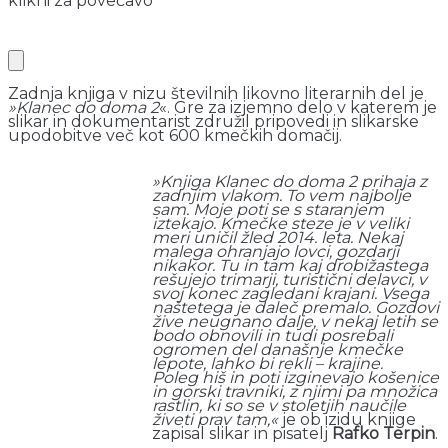
klikni za povečavo
Zadnja knjiga v nizu številnih likovno literarnih del je
»Klanec do doma 2
«. Gre za izjemno delo v katerem je
slikar in dokumentarist združil pripovedi in slikarske
upodobitve več kot 600 kmečkih domačij.
»Knjiga Klanec do doma 2 prihaja z
zadnjim vlakom. To vem najbolje
sam. Moje poti se s staranjem
iztekajo. Kmečke steze je v veliki
meri uničil žled 2014. leta. Nekaj
malega ohranjajo lovci, gozdarji
nikakor. Tu in tam kaj drobižastega
rešujejo trimarji, turistični delavci, v
svoj konec zagledani krajani. Vsega
naštetega je daleč premalo. Gozdovi
žive neugnano dalje, v nekaj letih se
bodo obnovili in tudi posrebali
ogromen del današnje kmečke
lepote, lahko bi rekli – krajine.
Poleg hiš in poti izginevajo košenice
in gorski travniki, z njimi pa množica
rastlin, ki so se v stoletjih naučile
živeti prav tam,«
je ob izidu knjige
zapisal slikar in pisatelj
Rafko Terpin
.