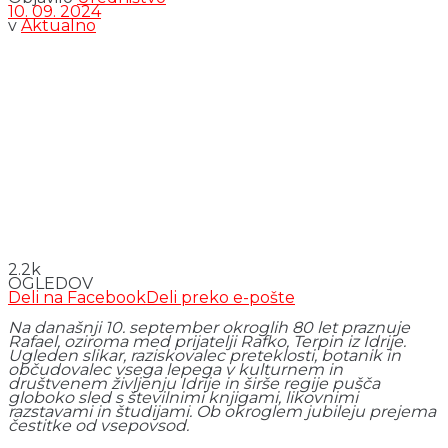
10. 09. 2024
v
Aktualno
2.2k
OGLEDOV
Deli na Facebook
Deli preko e-pošte
Na današnji 10. september okroglih 80 let praznuje
Rafael, oziroma med prijatelji Rafko, Terpin iz Idrije.
Ugleden slikar, raziskovalec preteklosti, botanik in
občudovalec vsega lepega v kulturnem in
društvenem življenju Idrije in širše regije pušča
globoko sled s številnimi knjigami, likovnimi
razstavami in študijami. Ob okroglem jubileju prejema
čestitke od vsepovsod.