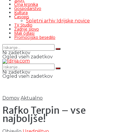
Šport
Črna kronika
Gospodarstvo
Kultura
Časopis
Spletni arhiv Idrijske novice
TV Studio
Zadnje slovo
Mali oglasi
Promocijsko besedilo
Ni zadetkov
Ogled vseh zadetkov
Ni zadetkov
Ogled vseh zadetkov
Domov
Aktualno
Rafko Terpin – vse
najboljše!
Objavilo
Uredništvo