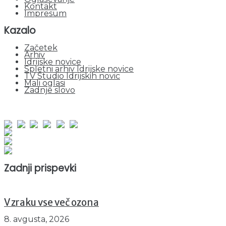
Kontakt
Impresum
Kazalo
Začetek
Arhiv
Idrijske novice
Spletni arhiv Idrijske novice
TV Studio Idrijskih novic
Mali oglasi
Zadnje slovo
obiskov od 1. januarja 2026
Obiskovalcev skupaj : 959892
Prikazov skupaj : 2544868
Trenutno : 93
Zadnji prispevki
V zraku vse več ozona
8. avgusta, 2026