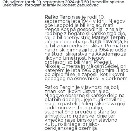
Objavljeno: torek, 10. september 2024 ob 7:50 | besedilo: spletno
uredništvo | fotografije: arhiv IN, Robert Zabukovec
Rafko Terpin
se je rodil 10.
septembra leta 1944 v Idriji. Njegov
oče Leopold je bil krojač, mati
Pepca Kos pa gospodinja. Izhaja iz
rodbine z bogato slikarsko tradicijo,
saj je bil očetov stric
Matevž Terpin
učenec podobarja
Jurija Tavčarja
, ki
je bil znan cerkveni slikar. Po maturi
na idrijski gimnaziji leta 1964 je odšel
na študij slikarstva na Akademijo za
likovno umetnost. Njegovi
profesorji so bili Marij Pregelj,
Nikolaj Omersa in Maksim Sedej, pri
katerem je leta 1969 diplomiral. Leto
po diplomi se je zaposlil kot likovni
pedagog na osnovni šoli v Cerknem.
Rafko Terpin je v javnosti najbolj
znan kot likovni ustvarjalec.
Njegovo obsežno slikarsko delo na
platnih dopolnjujejo tudi številne
risbe in pasteli. Poleg slikarstva goji
tudi linorez in fotografijo;
sistematično preučuje starejšo
arhitekturo rudarske Idrije ter
kmečko naselbinsko in stavbno
kulturo širšega idrijsko-
cerkljanskega ozemlja.