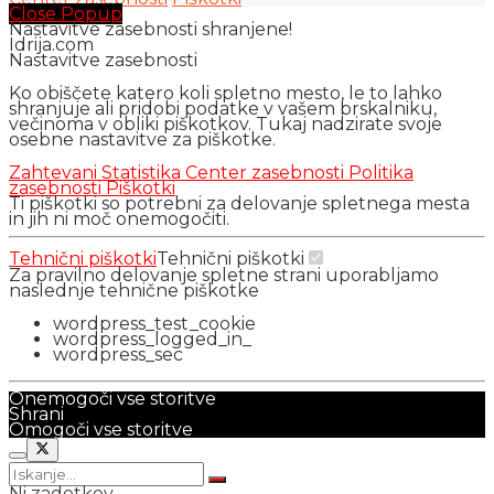
Close Popup
Nastavitve zasebnosti shranjene!
Idrija.com
Nastavitve zasebnosti
Ko obiščete katero koli spletno mesto, le to lahko
shranjuje ali pridobi podatke v vašem brskalniku,
večinoma v obliki piškotkov. Tukaj nadzirate svoje
osebne nastavitve za piškotke.
Zahtevani
Statistika
Center zasebnosti
Politika
zasebnosti
Piškotki
Ti piškotki so potrebni za delovanje spletnega mesta
in jih ni moč onemogočiti.
Tehnični piškotki
Tehnični piškotki
Za pravilno delovanje spletne strani uporabljamo
naslednje tehnične piškotke
wordpress_test_cookie
wordpress_logged_in_
wordpress_sec
Onemogoči vse storitve
Shrani
Omogoči vse storitve
Ni zadetkov