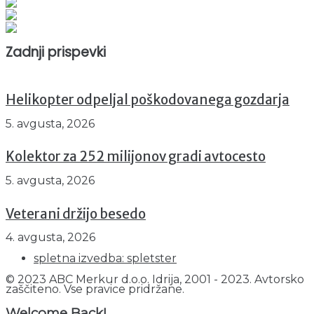
Obiskovalcev skupaj : 935509
Prikazov skupaj : 2500433
Trenutno : 3
Zadnji prispevki
Helikopter odpeljal poškodovanega gozdarja
5. avgusta, 2026
Kolektor za 252 milijonov gradi avtocesto
5. avgusta, 2026
Veterani držijo besedo
4. avgusta, 2026
spletna izvedba: spletster
© 2023 ABC Merkur d.o.o. Idrija, 2001 - 2023. Avtorsko
zaščiteno. Vse pravice pridržane.
Welcome Back!