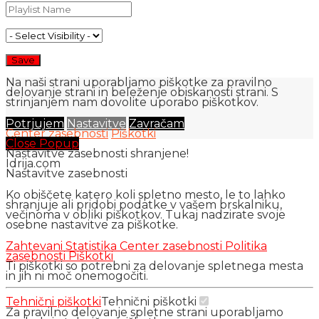
Na naši strani uporabljamo piškotke za pravilno
delovanje strani in beleženje obiskanosti strani. S
strinjanjem nam dovolite uporabo piškotkov.
Potrjujem
Nastavitve
Zavračam
Center zasebnosti
Piškotki
Close Popup
Nastavitve zasebnosti shranjene!
Idrija.com
Nastavitve zasebnosti
Ko obiščete katero koli spletno mesto, le to lahko
shranjuje ali pridobi podatke v vašem brskalniku,
večinoma v obliki piškotkov. Tukaj nadzirate svoje
osebne nastavitve za piškotke.
Zahtevani
Statistika
Center zasebnosti
Politika
zasebnosti
Piškotki
Ti piškotki so potrebni za delovanje spletnega mesta
in jih ni moč onemogočiti.
Tehnični piškotki
Tehnični piškotki
Za pravilno delovanje spletne strani uporabljamo