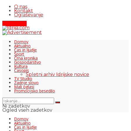
O nas
Kontakt
Oglaševanje
Pišite nam
Domov
Aktualno
Čas in ljudje
Šport
Črna kronika
Gospodarstvo
Kultura
Časopis
Spletni arhiv Idrijske novice
TV Studio
Zadnje slovo
Mali oglasi
Promocijsko besedilo
Ni zadetkov
Ogled vseh zadetkov
Domov
Aktualno
Čas in ljudje