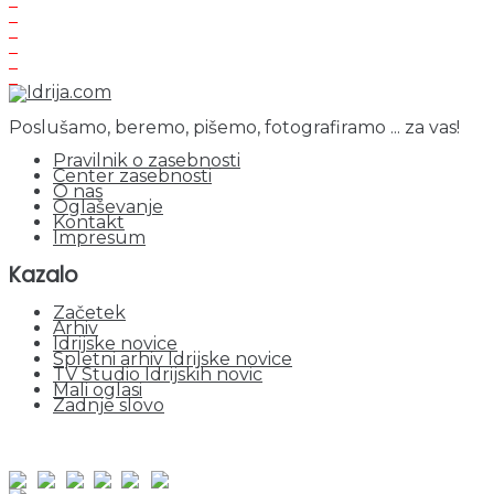
Poslušamo, beremo, pišemo, fotografiramo ... za vas!
Pravilnik o zasebnosti
Center zasebnosti
O nas
Oglaševanje
Kontakt
Impresum
Kazalo
Začetek
Arhiv
Idrijske novice
Spletni arhiv Idrijske novice
TV Studio Idrijskih novic
Mali oglasi
Zadnje slovo
obiskov od 1. januarja 2026