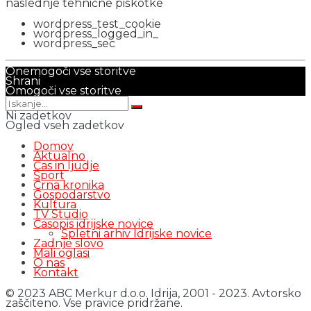
naslednje tehnične piškotke
wordpress_test_cookie
wordpress_logged_in_
wordpress_sec
Onemogoči vse storitve
Shrani
Omogoči vse storitve
Ni zadetkov
Ogled vseh zadetkov
Domov
Aktualno
Čas in ljudje
Šport
Črna kronika
Gospodarstvo
Kultura
TV Studio
Časopis idrijske novice
Spletni arhiv Idrijske novice
Zadnje slovo
Mali oglasi
O nas
Kontakt
© 2023 ABC Merkur d.o.o. Idrija, 2001 - 2023. Avtorsko
zaščiteno. Vse pravice pridržane.