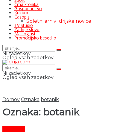
Šport
Črna kronika
Gospodarstvo
Kultura
Časopis
Spletni arhiv Idrijske novice
TV Studio
Zadnje slovo
Mali oglasi
Promocijsko besedilo
Ni zadetkov
Ogled vseh zadetkov
Ni zadetkov
Ogled vseh zadetkov
Domov
Oznaka
botanik
Oznaka:
botanik
Aktualno