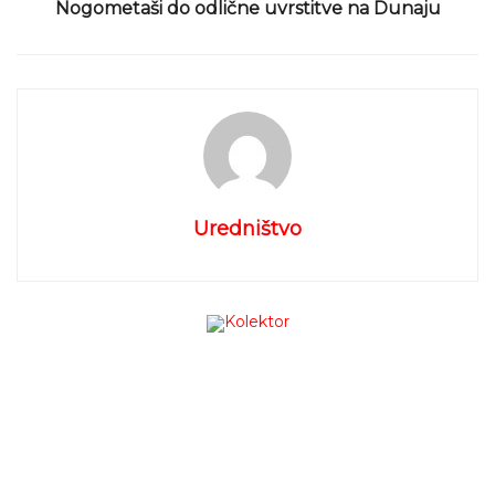
Nogometaši do odlične uvrstitve na Dunaju
Društvo »Junaki 3. nadstropja«
si prizadeva za
dozidavo hemato-onkološkega oddelka in s tem za
izboljšanje pogojev bivanja otrok in njihovih družin
ter ustvarjanje boljših možnosti za igro, učenje,
gibanje in hitrejše okrevanje med in po zdravljenju –
za vse tiste dejavnosti, ki niso del neposredne
medicinske oskrbe, za katero je, kot poudarjajo v
Uredništvo
društvu, vrhunsko poskrbljeno.
Zveza prijateljev
mladine Idrija
bo donacijo namenila pomoči socialno
šibkejšim otrokom in družinam. Z njo bo razširila
mrežo botrstva, sofinancirala letovanja ter pomagala
srednješolcem pri kritju stroškov tednov športa.
Rotary klub Idrija
,
Godbeno društvo rudarjev Idrija
,
vsi nastopajoči ter prejemnika donacij Društvo
Junaki 3. nadstropja in Zveza prijateljev mladine
Idrija vabijo na izjemen glasbeni dogodek na