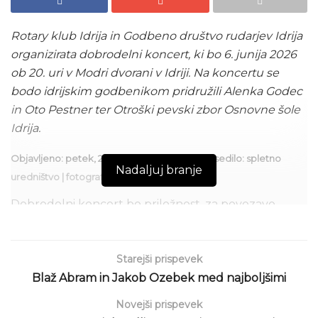
Rotary klub Idrija in Godbeno društvo rudarjev Idrija
organizirata dobrodelni koncert, ki bo 6. junija 2026
ob 20. uri v Modri dvorani v Idriji. Na koncertu se
bodo idrijskim godbenikom pridružili Alenka Godec
in Oto Pestner ter Otroški pevski zbor Osnovne šole
Idrija.
Objavljeno: petek, 29. maj 2026, ob 13:20 | besedilo: spletno
Nadaljuj branje
uredništvo | fotografije: arhiv IN
Dobrodelni koncert bo priložnost, za povezavo
ljubezni do glasbe in solidarnosti do tistih, ki pomoč
najbolj potrebujejo. Zbrana sredstva bodo
namenjena društvu »Junaki 3. nadstropja«, ki
Starejši prispevek
pomaga otrokom z rakom, zdravljenim na hemato-
Blaž Abram in Jakob Ozebek med najboljšimi
onkološkem oddelku Pediatrične klinike v Ljubljani,
Novejši prispevek
ter Zvezi prijateljev mladine Idrija.