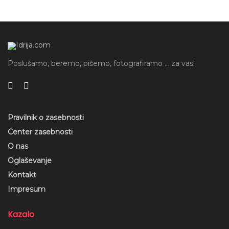
Poslušamo, beremo, pišemo, fotografiramo ... za vas!
Pravilnik o zasebnosti
Center zasebnosti
O nas
Oglaševanje
Oznake:
alenka godec
dobrodelni koncert
donacija
Kontakt
društvo junaki 3. nadstropja
glasba
Impresum
Godbeno društvo rudarjev idrija
junaki 3. nadstropja
modra dvorana
oto pestner
rotary klub
Kazalo
solidarnost
vstopnice
zveza prijateljev mladine