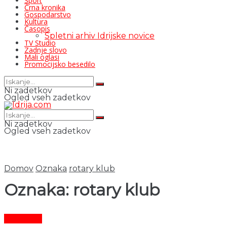
Šport
Črna kronika
Gospodarstvo
Kultura
Časopis
Spletni arhiv Idrijske novice
TV Studio
Zadnje slovo
Mali oglasi
Promocijsko besedilo
Ni zadetkov
Ogled vseh zadetkov
Ni zadetkov
Ogled vseh zadetkov
Domov
Oznaka
rotary klub
Oznaka:
rotary klub
Aktualno