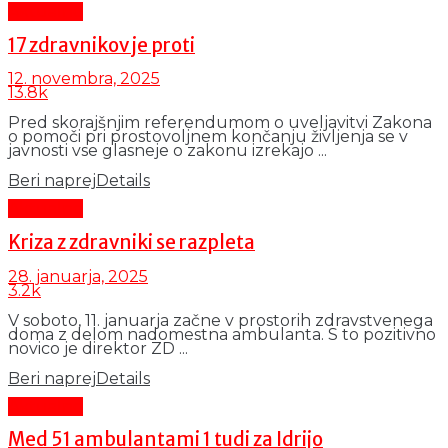
Aktualno
17 zdravnikov je proti
12. novembra, 2025
13.8k
Pred skorajšnjim referendumom o uveljavitvi Zakona
o pomoči pri prostovoljnem končanju življenja se v
javnosti vse glasneje o zakonu izrekajo ...
Beri naprej
Details
Aktualno
Kriza z zdravniki se razpleta
28. januarja, 2025
3.2k
V soboto, 11. januarja začne v prostorih zdravstvenega
doma z delom nadomestna ambulanta. S to pozitivno
novico je direktor ZD ...
Beri naprej
Details
Aktualno
Med 51 ambulantami 1 tudi za Idrijo