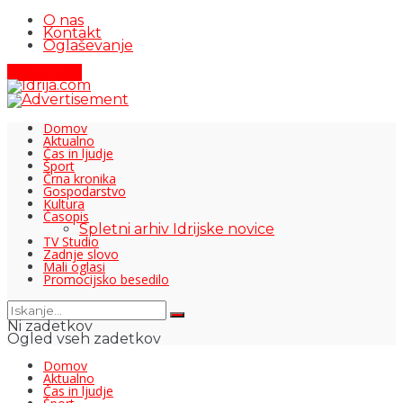
O nas
Kontakt
Oglaševanje
Pišite nam
Domov
Aktualno
Čas in ljudje
Šport
Črna kronika
Gospodarstvo
Kultura
Časopis
Spletni arhiv Idrijske novice
TV Studio
Zadnje slovo
Mali oglasi
Promocijsko besedilo
Ni zadetkov
Ogled vseh zadetkov
Domov
Aktualno
Čas in ljudje