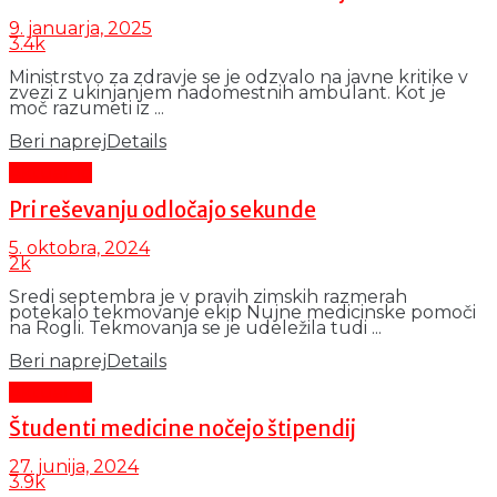
9. januarja, 2025
3.4k
Ministrstvo za zdravje se je odzvalo na javne kritike v
zvezi z ukinjanjem nadomestnih ambulant. Kot je
moč razumeti iz ...
Beri naprej
Details
Aktualno
Pri reševanju odločajo sekunde
5. oktobra, 2024
2k
Sredi septembra je v pravih zimskih razmerah
potekalo tekmovanje ekip Nujne medicinske pomoči
na Rogli. Tekmovanja se je udeležila tudi ...
Beri naprej
Details
Aktualno
Študenti medicine nočejo štipendij
27. junija, 2024
3.9k