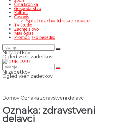
Šport
Črna kronika
Gospodarstvo
Kultura
Časopis
Spletni arhiv Idrijske novice
TV Studio
Zadnje slovo
Mali oglasi
Promocijsko besedilo
Ni zadetkov
Ogled vseh zadetkov
Ni zadetkov
Ogled vseh zadetkov
Domov
Oznaka
zdravstveni delavci
Oznaka:
zdravstveni
delavci