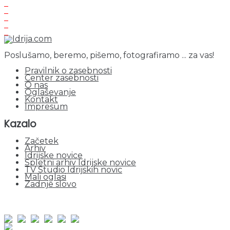
Poslušamo, beremo, pišemo, fotografiramo ... za vas!
Pravilnik o zasebnosti
Center zasebnosti
O nas
Oglaševanje
Kontakt
Impresum
Kazalo
Začetek
Arhiv
Idrijske novice
Spletni arhiv Idrijske novice
TV Studio Idrijskih novic
Mali oglasi
Zadnje slovo
obiskov od 1. januarja 2026
Obiskovalcev skupaj : 949398