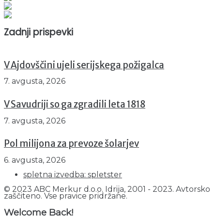
Prikazov skupaj : 2529154
Trenutno : 88
Zadnji prispevki
V Ajdovščini ujeli serijskega požigalca
7. avgusta, 2026
V Savudriji so ga zgradili leta 1818
7. avgusta, 2026
Pol milijona za prevoze šolarjev
6. avgusta, 2026
spletna izvedba: spletster
© 2023 ABC Merkur d.o.o. Idrija, 2001 - 2023. Avtorsko
zaščiteno. Vse pravice pridržane.
Welcome Back!