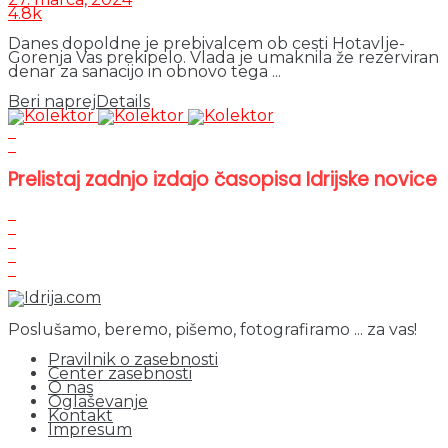
4.8k
Danes dopoldne je prebivalcem ob cesti Hotavlje-
Gorenja Vas prekipelo. Vlada je umaknila že rezerviran
denar za sanacijo in obnovo tega ...
Beri naprej
Details
Prelistaj zadnjo izdajo časopisa Idrijske novice
Poslušamo, beremo, pišemo, fotografiramo ... za vas!
Pravilnik o zasebnosti
Center zasebnosti
O nas
Oglaševanje
Kontakt
Impresum