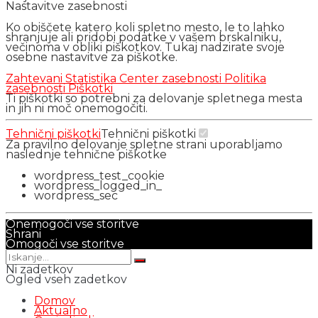
Nastavitve zasebnosti
Ko obiščete katero koli spletno mesto, le to lahko
shranjuje ali pridobi podatke v vašem brskalniku,
večinoma v obliki piškotkov. Tukaj nadzirate svoje
osebne nastavitve za piškotke.
Zahtevani
Statistika
Center zasebnosti
Politika
zasebnosti
Piškotki
Ti piškotki so potrebni za delovanje spletnega mesta
in jih ni moč onemogočiti.
Tehnični piškotki
Tehnični piškotki
Za pravilno delovanje spletne strani uporabljamo
naslednje tehnične piškotke
wordpress_test_cookie
wordpress_logged_in_
wordpress_sec
Onemogoči vse storitve
Shrani
Omogoči vse storitve
Ni zadetkov
Ogled vseh zadetkov
Domov
Aktualno