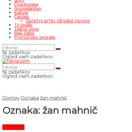
Šport
Črna kronika
Gospodarstvo
Kultura
Časopis
Spletni arhiv Idrijske novice
TV Studio
Zadnje slovo
Mali oglasi
Promocijsko besedilo
Ni zadetkov
Ogled vseh zadetkov
Ni zadetkov
Ogled vseh zadetkov
Domov
Oznaka
žan mahnič
Oznaka:
žan mahnič
Aktualno