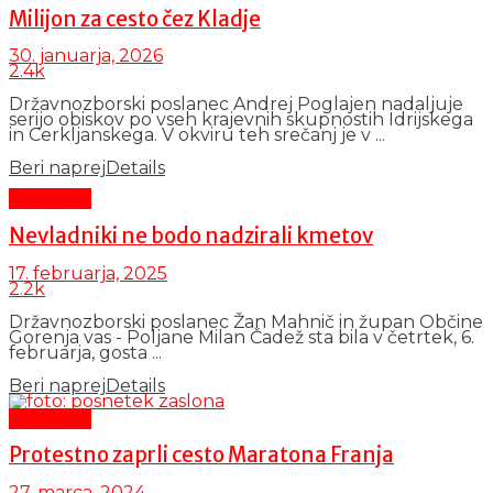
Milijon za cesto čez Kladje
30. januarja, 2026
2.4k
Državnozborski poslanec Andrej Poglajen nadaljuje
serijo obiskov po vseh krajevnih skupnostih Idrijskega
in Cerkljanskega. V okviru teh srečanj je v ...
Beri naprej
Details
Aktualno
Nevladniki ne bodo nadzirali kmetov
17. februarja, 2025
2.2k
Državnozborski poslanec Žan Mahnič in župan Občine
Gorenja vas - Poljane Milan Čadež sta bila v četrtek, 6.
februarja, gosta ...
Beri naprej
Details
Aktualno
Protestno zaprli cesto Maratona Franja
27. marca, 2024