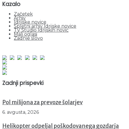
Kazalo
Začetek
Arhiv
Idrijske novice
Spletni arhiv Idrijske novice
TV Studio Idrijskih novic
Mali oglasi
Zadnje slovo
obiskov od 1. januarja 2026
Obiskovalcev skupaj : 938923
Prikazov skupaj : 2507018
Trenutno : 45
Zadnji prispevki
Pol milijona za prevoze šolarjev
6. avgusta, 2026
Helikopter odpeljal poškodovanega gozdarja