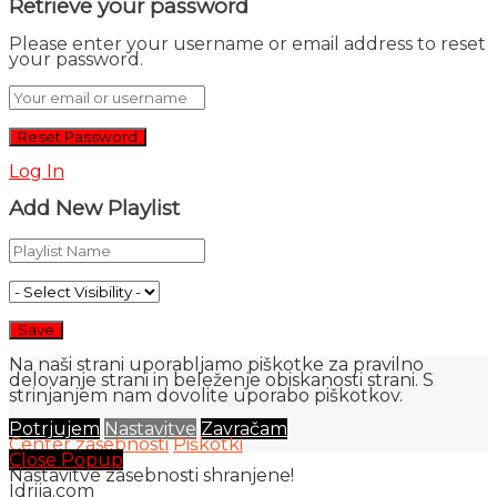
Retrieve your password
Please enter your username or email address to reset
your password.
Log In
Add New Playlist
Na naši strani uporabljamo piškotke za pravilno
delovanje strani in beleženje obiskanosti strani. S
strinjanjem nam dovolite uporabo piškotkov.
Potrjujem
Nastavitve
Zavračam
Center zasebnosti
Piškotki
Close Popup
Nastavitve zasebnosti shranjene!
Idrija.com