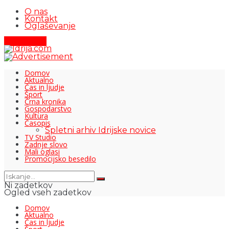
O nas
Kontakt
Oglaševanje
Pišite nam
Domov
Aktualno
Čas in ljudje
Šport
Črna kronika
Gospodarstvo
Kultura
Časopis
Spletni arhiv Idrijske novice
TV Studio
Zadnje slovo
Mali oglasi
Promocijsko besedilo
Ni zadetkov
Ogled vseh zadetkov
Domov
Aktualno
Čas in ljudje