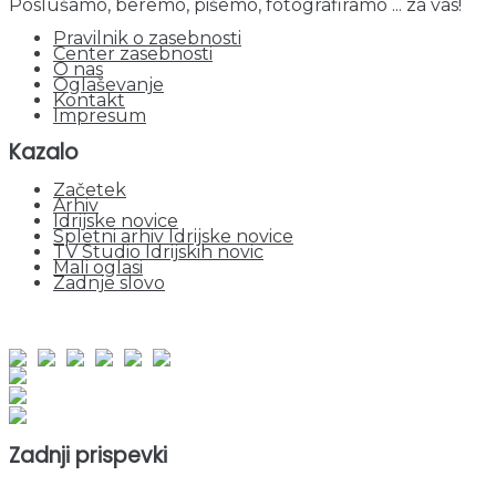
Poslušamo, beremo, pišemo, fotografiramo ... za vas!
Pravilnik o zasebnosti
Center zasebnosti
O nas
Oglaševanje
Kontakt
Impresum
Kazalo
Začetek
Arhiv
Idrijske novice
Spletni arhiv Idrijske novice
TV Studio Idrijskih novic
Mali oglasi
Zadnje slovo
obiskov od 1. januarja 2026
Obiskovalcev skupaj : 944242
Prikazov skupaj : 2520051
Trenutno : 68
Zadnji prispevki