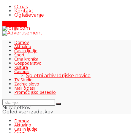
O nas
Kontakt
Oglaševanje
Pišite nam
Domov
Aktualno
Čas in ljudje
Šport
Črna kronika
Gospodarstvo
Kultura
Časopis
Spletni arhiv Idrijske novice
TV Studio
Zadnje slovo
Mali oglasi
Promocijsko besedilo
Ni zadetkov
Ogled vseh zadetkov
Domov
Aktualno
Čas in ljudje