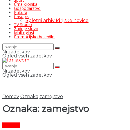
Šport
Črna kronika
Gospodarstvo
Kultura
Časopis
Spletni arhiv Idrijske novice
TV Studio
Zadnje slovo
Mali oglasi
Promocijsko besedilo
Ni zadetkov
Ogled vseh zadetkov
Ni zadetkov
Ogled vseh zadetkov
Domov
Oznaka
zamejstvo
Oznaka:
zamejstvo
Kultura