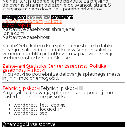
Na naši strani uporabljamo piškotke za pravilno
delovanje strani in beleženje obiskanosti strani. S
strinjanjem nam dovolite uporabo piškotkov.
Potrjujem
Nastavitve
Zavračam
Center zasebnosti
Piškotki
Close Popup
Nastavitve zasebnosti shranjene!
Idrija.com
Nastavitve zasebnosti
Ko obiščete katero koli spletno mesto, le to lahko
shranjuje ali pridobi podatke v vašem brskalniku,
večinoma v obliki piškotkov. Tukaj nadzirate svoje
osebne nastavitve za piškotke.
Zahtevani
Statistika
Center zasebnosti
Politika
zasebnosti
Piškotki
Ti piškotki so potrebni za delovanje spletnega mesta
in jih ni moč onemogočiti.
Tehnični piškotki
Tehnični piškotki
Za pravilno delovanje spletne strani uporabljamo
naslednje tehnične piškotke
wordpress_test_cookie
wordpress_logged_in_
wordpress_sec
Onemogoči vse storitve