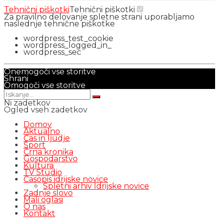
Tehnični piškotki
Tehnični piškotki
Za pravilno delovanje spletne strani uporabljamo
naslednje tehnične piškotke
wordpress_test_cookie
wordpress_logged_in_
wordpress_sec
Onemogoči vse storitve
Shrani
Omogoči vse storitve
Ni zadetkov
Ogled vseh zadetkov
Domov
Aktualno
Čas in ljudje
Šport
Črna kronika
Gospodarstvo
Kultura
TV Studio
Časopis idrijske novice
Spletni arhiv Idrijske novice
Zadnje slovo
Mali oglasi
O nas
Kontakt