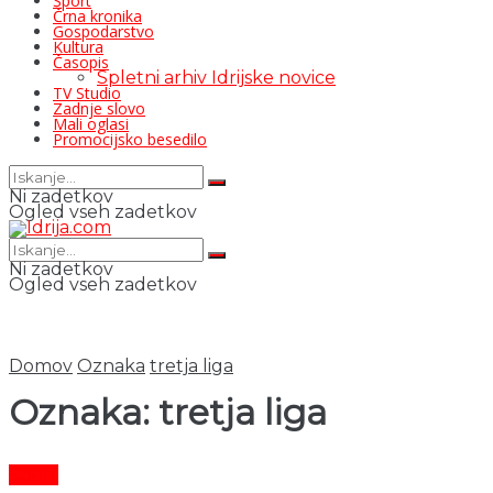
Šport
Črna kronika
Gospodarstvo
Kultura
Časopis
Spletni arhiv Idrijske novice
TV Studio
Zadnje slovo
Mali oglasi
Promocijsko besedilo
Ni zadetkov
Ogled vseh zadetkov
Ni zadetkov
Ogled vseh zadetkov
Domov
Oznaka
tretja liga
Oznaka:
tretja liga
Šport