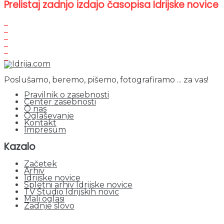
Prelistaj zadnjo izdajo časopisa Idrijske novice
Poslušamo, beremo, pišemo, fotografiramo ... za vas!
Pravilnik o zasebnosti
Center zasebnosti
O nas
Oglaševanje
Kontakt
Impresum
Kazalo
Začetek
Arhiv
Idrijske novice
Spletni arhiv Idrijske novice
TV Studio Idrijskih novic
Mali oglasi
Zadnje slovo
obiskov od 1. januarja 2026