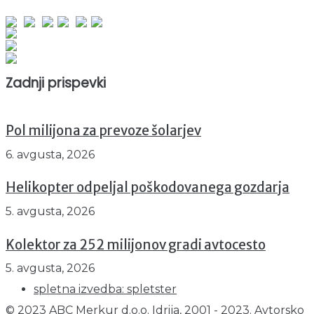
Obiskovalcev skupaj : 941210
Prikazov skupaj : 2513768
Trenutno : 7
Zadnji prispevki
Pol milijona za prevoze šolarjev
6. avgusta, 2026
Helikopter odpeljal poškodovanega gozdarja
5. avgusta, 2026
Kolektor za 252 milijonov gradi avtocesto
5. avgusta, 2026
spletna izvedba: spletster
© 2023 ABC Merkur d.o.o. Idrija, 2001 - 2023. Avtorsko