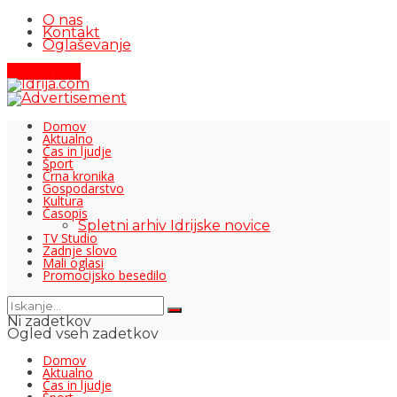
O nas
Kontakt
Oglaševanje
Pišite nam
Domov
Aktualno
Čas in ljudje
Šport
Črna kronika
Gospodarstvo
Kultura
Časopis
Spletni arhiv Idrijske novice
TV Studio
Zadnje slovo
Mali oglasi
Promocijsko besedilo
Ni zadetkov
Ogled vseh zadetkov
Domov
Aktualno
Čas in ljudje