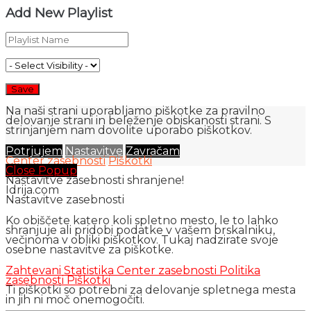
Add New Playlist
Na naši strani uporabljamo piškotke za pravilno
delovanje strani in beleženje obiskanosti strani. S
strinjanjem nam dovolite uporabo piškotkov.
Potrjujem
Nastavitve
Zavračam
Center zasebnosti
Piškotki
Close Popup
Nastavitve zasebnosti shranjene!
Idrija.com
Nastavitve zasebnosti
Ko obiščete katero koli spletno mesto, le to lahko
shranjuje ali pridobi podatke v vašem brskalniku,
večinoma v obliki piškotkov. Tukaj nadzirate svoje
osebne nastavitve za piškotke.
Zahtevani
Statistika
Center zasebnosti
Politika
zasebnosti
Piškotki
Ti piškotki so potrebni za delovanje spletnega mesta
in jih ni moč onemogočiti.