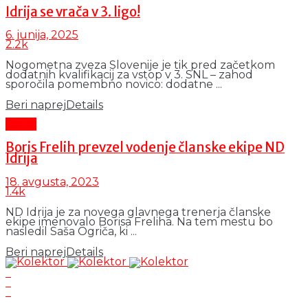
Idrija se vrača v 3. ligo!
6. junija, 2025
2.2k
Nogometna zveza Slovenije je tik pred začetkom
dodatnih kvalifikacij za vstop v 3. SNL – zahod
sporočila pomembno novico: dodatne ...
Beri naprej
Details
Šport
Boris Frelih prevzel vodenje članske ekipe ND
Idrija
18. avgusta, 2023
1.4k
ND Idrija je za novega glavnega trenerja članske
ekipe imenovalo Borisa Freliha. Na tem mestu bo
nasledil Saša Ogriča, ki ...
Beri naprej
Details