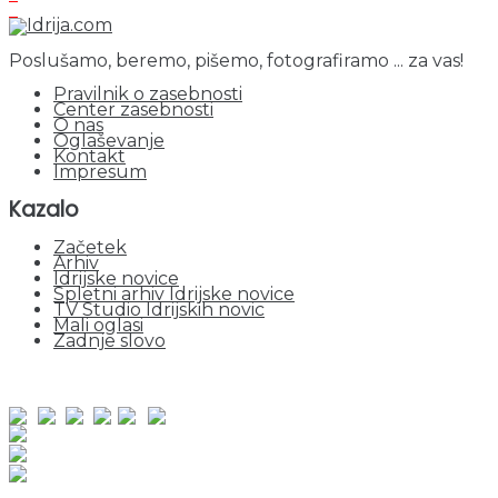
Poslušamo, beremo, pišemo, fotografiramo ... za vas!
Pravilnik o zasebnosti
Center zasebnosti
O nas
Oglaševanje
Kontakt
Impresum
Kazalo
Začetek
Arhiv
Idrijske novice
Spletni arhiv Idrijske novice
TV Studio Idrijskih novic
Mali oglasi
Zadnje slovo
obiskov od 1. januarja 2026
Obiskovalcev skupaj : 965104
Prikazov skupaj : 2552873
Trenutno : 45