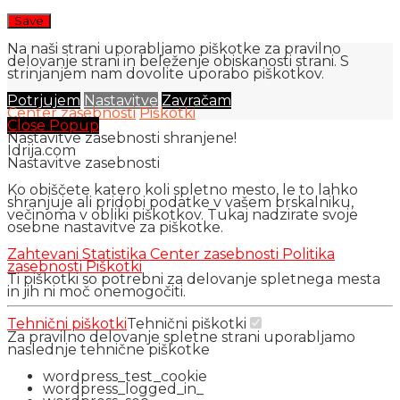
Na naši strani uporabljamo piškotke za pravilno
delovanje strani in beleženje obiskanosti strani. S
strinjanjem nam dovolite uporabo piškotkov.
Potrjujem
Nastavitve
Zavračam
Center zasebnosti
Piškotki
Close Popup
Nastavitve zasebnosti shranjene!
Idrija.com
Nastavitve zasebnosti
Ko obiščete katero koli spletno mesto, le to lahko
shranjuje ali pridobi podatke v vašem brskalniku,
večinoma v obliki piškotkov. Tukaj nadzirate svoje
osebne nastavitve za piškotke.
Zahtevani
Statistika
Center zasebnosti
Politika
zasebnosti
Piškotki
Ti piškotki so potrebni za delovanje spletnega mesta
in jih ni moč onemogočiti.
Tehnični piškotki
Tehnični piškotki
Za pravilno delovanje spletne strani uporabljamo
naslednje tehnične piškotke
wordpress_test_cookie
wordpress_logged_in_