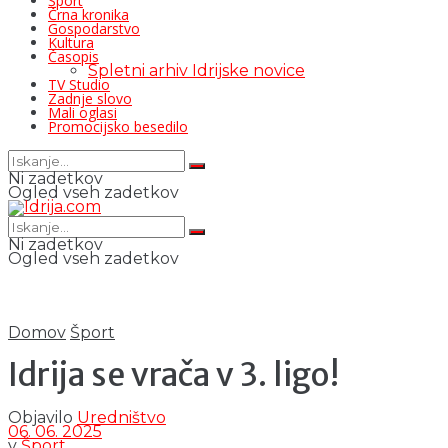
Šport
Črna kronika
Gospodarstvo
Kultura
Časopis
Spletni arhiv Idrijske novice
TV Studio
Zadnje slovo
Mali oglasi
Promocijsko besedilo
Ni zadetkov
Ogled vseh zadetkov
Ni zadetkov
Ogled vseh zadetkov
Domov
Šport
Idrija se vrača v 3. ligo!
Objavilo
Uredništvo
06. 06. 2025
v
Šport