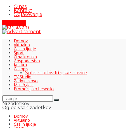
O nas
Kontakt
Oglaševanje
Pišite nam
Domov
Aktualno
Čas in ljudje
Šport
Črna kronika
Gospodarstvo
Kultura
Časopis
Spletni arhiv Idrijske novice
TV Studio
Zadnje slovo
Mali oglasi
Promocijsko besedilo
Ni zadetkov
Ogled vseh zadetkov
Domov
Aktualno
Čas in ljudje