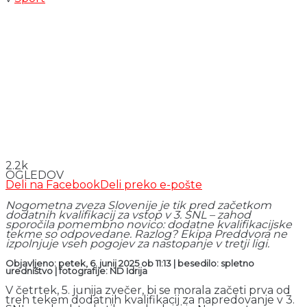
2.2k
OGLEDOV
Deli na Facebook
Deli preko e-pošte
Nogometna zveza Slovenije je tik pred začetkom
dodatnih kvalifikacij za vstop v 3. SNL – zahod
sporočila pomembno novico: dodatne kvalifikacijske
tekme so odpovedane. Razlog? Ekipa Preddvora ne
izpolnjuje vseh pogojev za nastopanje v tretji ligi.
Objavljeno: petek, 6. junij 2025 ob 11:13 | besedilo: spletno
uredništvo
|
fotografije: ND Idrija
V četrtek, 5. junija zvečer, bi se morala začeti prva od
treh tekem dodatnih kvalifikacij za napredovanje v 3.