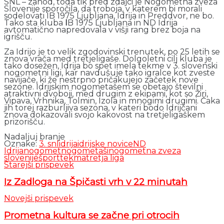
SNL – zahod, toda tik pred zdajci je Nogometna zveza
Slovenije sporočila, da troboja, v katerem bi morali
sodelovati IB 1975 Ljubljana, Idrija in Preddvor, ne bo.
Tako sta kluba
I
B 1975 Ljubljana in ND Idrija
avtomatično napredovala v višji rang brez boja na
igrišču.
Za Idrijo je to velik zgodovinski trenutek, po 25 letih se
znova vrača med tretjeligaše. Dolgoletni cilj kluba je
tako dosežen, Idrija bo spet imela tekme v 3. slovenski
nogometni ligi, kar navdušuje tako igralce kot zveste
navijače, ki že nestrpno pričakujejo začetek nove
sezone. Idrijskim nogometašem se obetajo številni
atraktivni dvoboji, med drugim z ekipami, kot so Žiri,
Vipava, Vrhnika, Tolmin, Izola in mnogimi drugimi. Čaka
jih torej razburljiva sezona, v kateri bodo Idrijčani
znova dokazovali svojo kakovost na tretjeligaškem
prizorišču.
Nadaljuj branje
Oznake:
3. snl
idrija
idrijske novice
ND
Idrija
nogomet
nogometaši
nogometna zveza
slovenije
šport
tekma
tretja liga
Starejši prispevek
Iz Zadloga na Špičasti vrh v 22 minutah
Novejši prispevek
Prometna kultura se začne pri otrocih