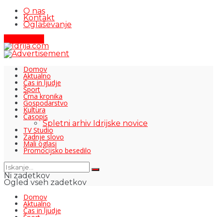
O nas
Kontakt
Oglaševanje
Pišite nam
Domov
Aktualno
Čas in ljudje
Šport
Črna kronika
Gospodarstvo
Kultura
Časopis
Spletni arhiv Idrijske novice
TV Studio
Zadnje slovo
Mali oglasi
Promocijsko besedilo
Ni zadetkov
Ogled vseh zadetkov
Domov
Aktualno
Čas in ljudje