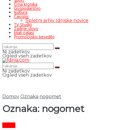
Šport
Črna kronika
Gospodarstvo
Kultura
Časopis
Spletni arhiv Idrijske novice
TV Studio
Zadnje slovo
Mali oglasi
Promocijsko besedilo
Ni zadetkov
Ogled vseh zadetkov
Ni zadetkov
Ogled vseh zadetkov
Domov
Oznaka
nogomet
Oznaka:
nogomet
Šport