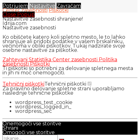
Potrjujem
Nastavitve
Zavračam
Center zasebnosti
Piškotki
Close Popup
Nastavitve zasebnosti shranjene!
Idrija.com
Nastavitve zasebnosti
Ko obiščete katero koli spletno mesto, le to lahko
shranjuje ali pridobi podatke v vašem brskalniku,
večinoma v obliki piškotkov. Tukaj nadzirate svoje
osebne nastavitve za piškotke.
Zahtevani
Statistika
Center zasebnosti
Politika
zasebnosti
Piškotki
Ti piškotki so potrebni za delovanje spletnega mesta
in jih ni moč onemogočiti.
Tehnični piškotki
Tehnični piškotki
Za pravilno delovanje spletne strani uporabljamo
naslednje tehnične piškotke
wordpress_test_cookie
wordpress_logged_in_
wordpress_sec
Onemogoči vse storitve
Shrani
Omogoči vse storitve