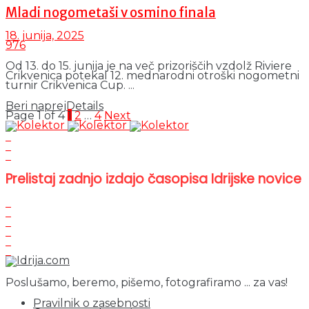
Mladi nogometaši v osmino finala
18. junija, 2025
976
Od 13. do 15. junija je na več prizoriščih vzdolž Riviere
Crikvenica potekal 12. mednarodni otroški nogometni
turnir Crikvenica Cup. ...
Beri naprej
Details
Page 1 of 4
1
2
…
4
Next
Prelistaj zadnjo izdajo časopisa Idrijske novice
Poslušamo, beremo, pišemo, fotografiramo ... za vas!
Pravilnik o zasebnosti