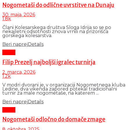
Nogometaši do odlične uvrstitve na Dunaju
30. maja, 2026
1.8k
Člani Kolesarskega društva Sloga Idrija so se po
nekajletni odsotnosti znova vrnili na prizorišča
gorskega kolesarstva.
Beri naprej
Details
Šport
Filip Prezelj najboljši igralec turnirja
2. marca, 2026
1.2k
V modri dvorani je, v organizaciji Nogometnega kluba
Ledine, dva vikenda zapored potekal tradicionalni
turnir za male nogometaše, na katerem ...
Beri naprej
Details
Šport
Nogometaši odločno do domače zmage
8. oktobra, 2025