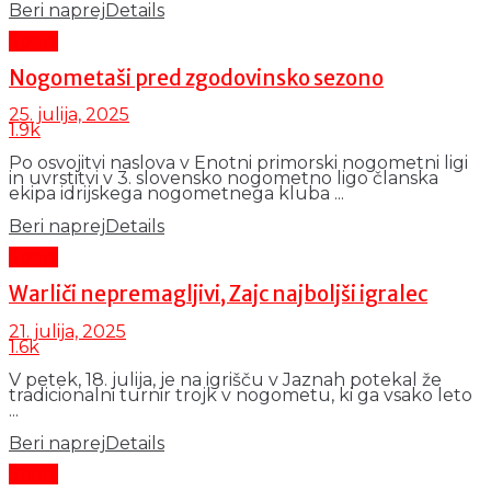
Beri naprej
Details
Šport
Nogometaši pred zgodovinsko sezono
25. julija, 2025
1.9k
Po osvojitvi naslova v Enotni primorski nogometni ligi
in uvrstitvi v 3. slovensko nogometno ligo članska
ekipa idrijskega nogometnega kluba ...
Beri naprej
Details
Šport
Warliči nepremagljivi, Zajc najboljši igralec
21. julija, 2025
1.6k
V petek, 18. julija, je na igrišču v Jaznah potekal že
tradicionalni turnir trojk v nogometu, ki ga vsako leto
...
Beri naprej
Details
Šport