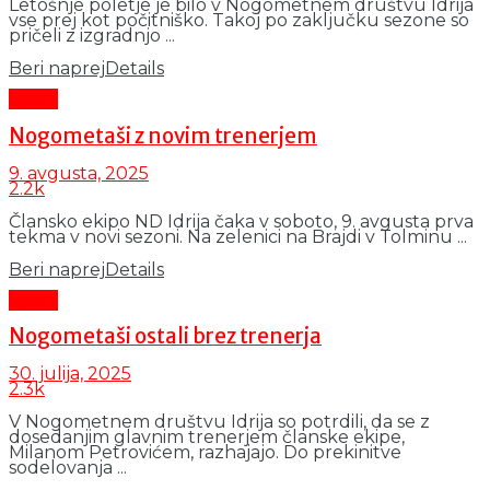
Letošnje poletje je bilo v Nogometnem društvu Idrija
vse prej kot počitniško. Takoj po zaključku sezone so
pričeli z izgradnjo ...
Beri naprej
Details
Šport
Nogometaši z novim trenerjem
9. avgusta, 2025
2.2k
Člansko ekipo ND Idrija čaka v soboto, 9. avgusta prva
tekma v novi sezoni. Na zelenici na Brajdi v Tolminu ...
Beri naprej
Details
Šport
Nogometaši ostali brez trenerja
30. julija, 2025
2.3k
V Nogometnem društvu Idrija so potrdili, da se z
dosedanjim glavnim trenerjem članske ekipe,
Milanom Petrovićem, razhajajo. Do prekinitve
sodelovanja ...