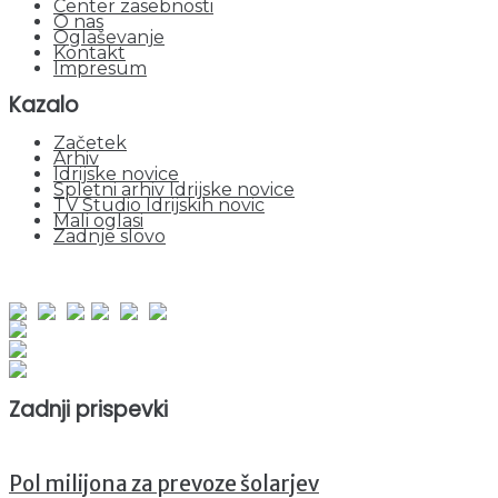
Center zasebnosti
O nas
Oglaševanje
Kontakt
Impresum
Kazalo
Začetek
Arhiv
Idrijske novice
Spletni arhiv Idrijske novice
TV Studio Idrijskih novic
Mali oglasi
Zadnje slovo
obiskov od 1. januarja 2026
Obiskovalcev skupaj : 941397
Prikazov skupaj : 2514073
Trenutno : 2
Zadnji prispevki
Pol milijona za prevoze šolarjev