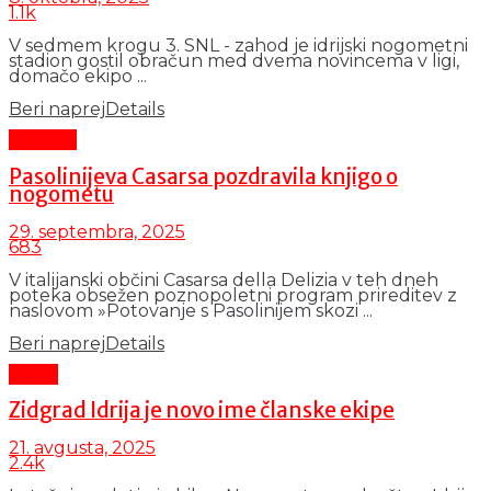
1.1k
V sedmem krogu 3. SNL - zahod je idrijski nogometni
stadion gostil obračun med dvema novincema v ligi,
domačo ekipo ...
Beri naprej
Details
Kultura
Pasolinijeva Casarsa pozdravila knjigo o
nogometu
29. septembra, 2025
683
V italijanski občini Casarsa della Delizia v teh dneh
poteka obsežen poznopoletni program prireditev z
naslovom »Potovanje s Pasolinijem skozi ...
Beri naprej
Details
Šport
Zidgrad Idrija je novo ime članske ekipe
21. avgusta, 2025
2.4k