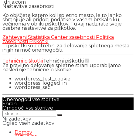
Idrija.com
Nastavitve zasebnosti
Ko obiščete katero koli spletno mesto, le to lahko
shranjuje ali pridobi podatke v vašem brskalniku,
večinoma v obliki piškotkov. Tukaj nadzirate svoje
osebne nastavitve za piškotke.
Zahtevani
Statistika
Center zasebnosti
Politika
zasebnosti
Piškotki
Ti piškotki so potrebni za delovanje spletnega mesta
in jih ni moč onemogočiti.
Tehnični piškotki
Tehnični piškotki
Za pravilno delovanje spletne strani uporabljamo
naslednje tehnične piškotke
wordpress_test_cookie
wordpress_logged_in_
wordpress_sec
Onemogoči vse storitve
Shrani
Omogoči vse storitve
Ni zadetkov
Ogled vseh zadetkov
Domov