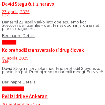
David Stegu čuti z naravo
23. aprila, 2025
1.3k
Današnji 22. april vsako leto obeležujemo kot
Svetovni dan Zemlje – dan, ki nas opominja, da je naš
planet dragocen ...
Beri naprej
Details
Kultura
Ko prehodiš transverzalo si drug človek
15. aprila, 2025
3.6k
David Stegu ni prvi planinec, ki je prehodil Slovensko
planinsko pot. Pred njim so to naredili mnogi. Eni v več
...
Beri naprej
Details
Čas in ljudje
Peš iz Idrije v Ankaran
20. septembra, 2024