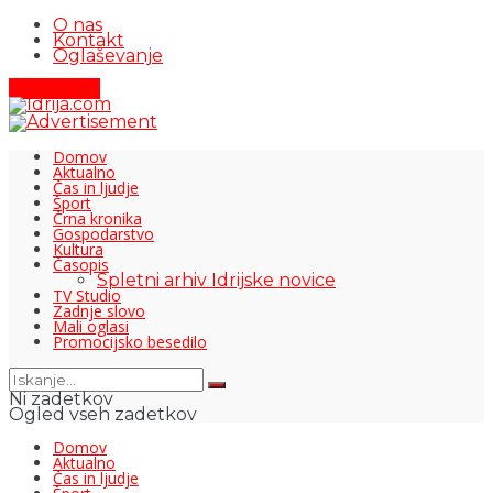
O nas
Kontakt
Oglaševanje
Pišite nam
Domov
Aktualno
Čas in ljudje
Šport
Črna kronika
Gospodarstvo
Kultura
Časopis
Spletni arhiv Idrijske novice
TV Studio
Zadnje slovo
Mali oglasi
Promocijsko besedilo
Ni zadetkov
Ogled vseh zadetkov
Domov
Aktualno
Čas in ljudje