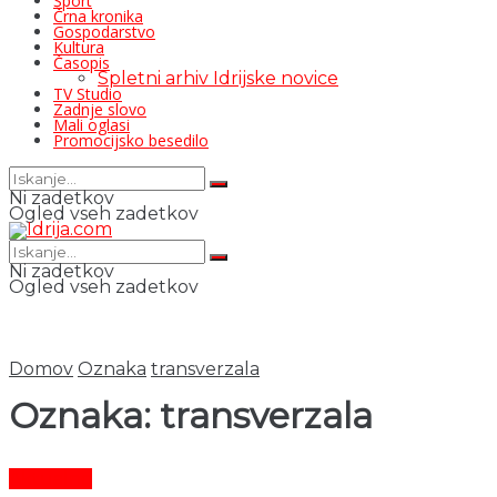
Šport
Črna kronika
Gospodarstvo
Kultura
Časopis
Spletni arhiv Idrijske novice
TV Studio
Zadnje slovo
Mali oglasi
Promocijsko besedilo
Ni zadetkov
Ogled vseh zadetkov
Ni zadetkov
Ogled vseh zadetkov
Domov
Oznaka
transverzala
Oznaka:
transverzala
Aktualno