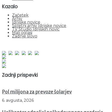
Kazalo
Začetek
Arhiv
Idrijske novice
Spletni arhiv Idrijske novice
TV Studio Idrijskih novic
Mali oglasi
Zadnje slovo
obiskov od 1. januarja 2026
Obiskovalcev skupaj : 940689
Prikazov skupaj : 2512461
Trenutno : 30
Zadnji prispevki
Pol milijona za prevoze šolarjev
6. avgusta, 2026