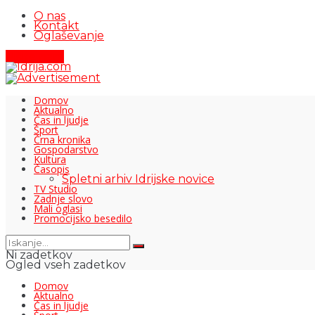
O nas
Kontakt
Oglaševanje
Pišite nam
Domov
Aktualno
Čas in ljudje
Šport
Črna kronika
Gospodarstvo
Kultura
Časopis
Spletni arhiv Idrijske novice
TV Studio
Zadnje slovo
Mali oglasi
Promocijsko besedilo
Ni zadetkov
Ogled vseh zadetkov
Domov
Aktualno
Čas in ljudje