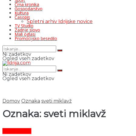
Šport
Črna kronika
Gospodarstvo
Kultura
Časopis
Spletni arhiv Idrijske novice
TV Studio
Zadnje slovo
Mali oglasi
Promocijsko besedilo
Ni zadetkov
Ogled vseh zadetkov
Ni zadetkov
Ogled vseh zadetkov
Domov
Oznaka
sveti miklavž
Oznaka:
sveti miklavž
Čas in ljudje