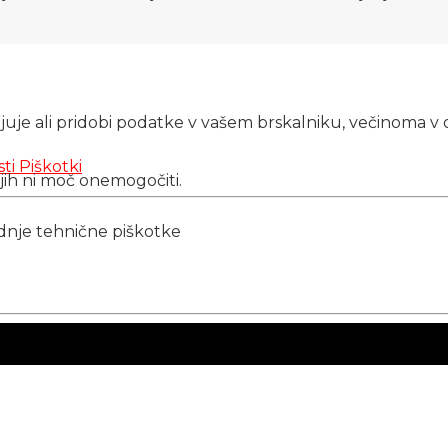
njuje ali pridobi podatke v vašem brskalniku, večinoma v 
sti
Piškotki
 jih ni moč onemogočiti.
ednje tehnične piškotke