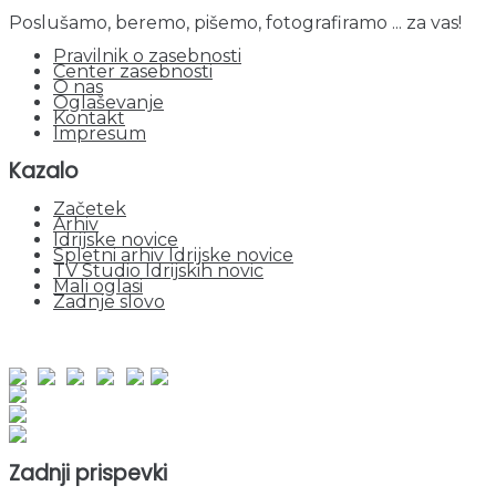
Poslušamo, beremo, pišemo, fotografiramo ... za vas!
Pravilnik o zasebnosti
Center zasebnosti
O nas
Oglaševanje
Kontakt
Impresum
Kazalo
Začetek
Arhiv
Idrijske novice
Spletni arhiv Idrijske novice
TV Studio Idrijskih novic
Mali oglasi
Zadnje slovo
obiskov od 1. januarja 2026
Obiskovalcev skupaj : 948011
Prikazov skupaj : 2526929
Trenutno : 111
Zadnji prispevki