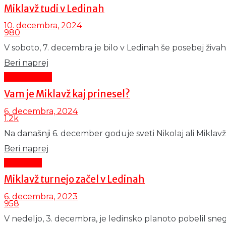
Miklavž tudi v Ledinah
10. decembra, 2024
980
V soboto, 7. decembra je bilo v Ledinah še posebej živahno
Details
Beri naprej
Čas in ljudje
Vam je Miklavž kaj prinesel?
6. decembra, 2024
1.2k
Na današnji 6. december goduje sveti Nikolaj ali Miklavž
Details
Beri naprej
Aktualno
Miklavž turnejo začel v Ledinah
6. decembra, 2023
958
V nedeljo, 3. decembra, je ledinsko planoto pobelil sneg. 