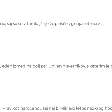
, saj so se v tamkajšnje župnišče zgrinjali otroci v ...
, eden izmed najbolj priljubljenih svetnikov, s katerim je
Prav kot naročeno... saj naj bi Miklavž letos naokrog hodil 