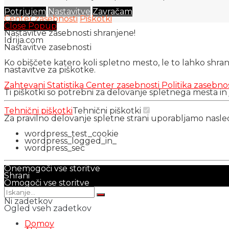
Potrjujem
Nastavitve
Zavračam
Center zasebnosti
Piškotki
Close Popup
Nastavitve zasebnosti shranjene!
Idrija.com
Nastavitve zasebnosti
Ko obiščete katero koli spletno mesto, le to lahko shra
nastavitve za piškotke.
Zahtevani
Statistika
Center zasebnosti
Politika zasebno
Ti piškotki so potrebni za delovanje spletnega mesta in
Tehnični piškotki
Tehnični piškotki
Za pravilno delovanje spletne strani uporabljamo nasl
wordpress_test_cookie
wordpress_logged_in_
wordpress_sec
Onemogoči vse storitve
Shrani
Omogoči vse storitve
Ni zadetkov
Ogled vseh zadetkov
Domov