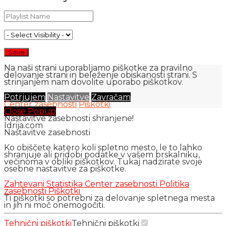
Na naši strani uporabljamo piškotke za pravilno
delovanje strani in beleženje obiskanosti strani. S
strinjanjem nam dovolite uporabo piškotkov.
Potrjujem
Nastavitve
Zavračam
Center zasebnosti
Piškotki
Close Popup
Nastavitve zasebnosti shranjene!
Idrija.com
Nastavitve zasebnosti
Ko obiščete katero koli spletno mesto, le to lahko
shranjuje ali pridobi podatke v vašem brskalniku,
večinoma v obliki piškotkov. Tukaj nadzirate svoje
osebne nastavitve za piškotke.
Zahtevani
Statistika
Center zasebnosti
Politika
zasebnosti
Piškotki
Ti piškotki so potrebni za delovanje spletnega mesta
in jih ni moč onemogočiti.
Tehnični piškotki
Tehnični piškotki