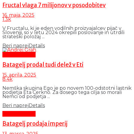
Fructal vlaga 7 milijonov v posodobitev
16. maja, 2025
1.3k
V Fructalu, ki je eden vodilnih proizvajalcev pijač v
Sloveniji, so v letu 2024 okrepili poslovanje in utrdili
strateški položaj ...
Beri naprej
Details
Gospodarstvo
Batagelj prodal tudi delež v Eti
15. aprila, 2025
8.4k
Nemška skupina Ego je po novem 100-odstotni lastnik
podjetja Eta Cerkno. Za dosego tega cilja so morali
Nemci od podjetja ...
Beri naprej
Details
Gospodarstvo
Batagelj prodaja imperij
13. marca, 2025