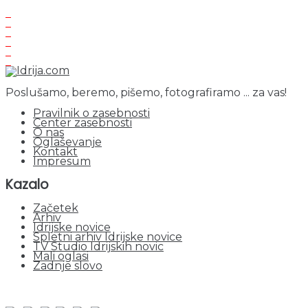
Poslušamo, beremo, pišemo, fotografiramo ... za vas!
Pravilnik o zasebnosti
Center zasebnosti
O nas
Oglaševanje
Kontakt
Impresum
Kazalo
Začetek
Arhiv
Idrijske novice
Spletni arhiv Idrijske novice
TV Studio Idrijskih novic
Mali oglasi
Zadnje slovo
obiskov od 1. januarja 2026