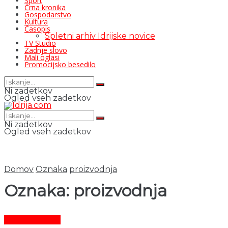
Šport
Črna kronika
Gospodarstvo
Kultura
Časopis
Spletni arhiv Idrijske novice
TV Studio
Zadnje slovo
Mali oglasi
Promocijsko besedilo
Ni zadetkov
Ogled vseh zadetkov
Ni zadetkov
Ogled vseh zadetkov
Domov
Oznaka
proizvodnja
Oznaka:
proizvodnja
Gospodarstvo