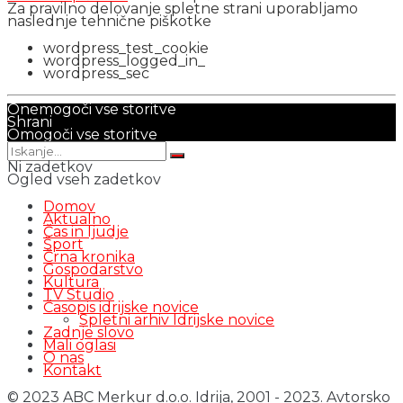
Za pravilno delovanje spletne strani uporabljamo
naslednje tehnične piškotke
wordpress_test_cookie
wordpress_logged_in_
wordpress_sec
Onemogoči vse storitve
Shrani
Omogoči vse storitve
Ni zadetkov
Ogled vseh zadetkov
Domov
Aktualno
Čas in ljudje
Šport
Črna kronika
Gospodarstvo
Kultura
TV Studio
Časopis idrijske novice
Spletni arhiv Idrijske novice
Zadnje slovo
Mali oglasi
O nas
Kontakt
© 2023 ABC Merkur d.o.o. Idrija, 2001 - 2023. Avtorsko