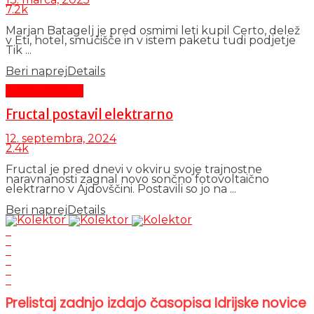
7.2k
Marjan Batagelj je pred osmimi leti kupil Certo, delež
v Eti, hotel, smučišče in v istem paketu tudi podjetje
Tik ...
Beri naprej
Details
Gospodarstvo
Fructal postavil elektrarno
12. septembra, 2024
2.4k
Fructal je pred dnevi v okviru svoje trajnostne
naravnanosti zagnal novo sončno fotovoltaično
elektrarno v Ajdovščini. Postavili so jo na ...
Beri naprej
Details
Prelistaj zadnjo izdajo časopisa Idrijske novice