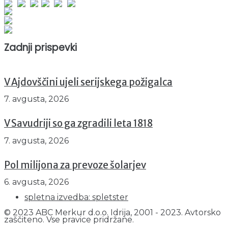
Obiskovalcev skupaj : 951597
Prikazov skupaj : 2532885
Trenutno : 97
Zadnji prispevki
V Ajdovščini ujeli serijskega požigalca
7. avgusta, 2026
V Savudriji so ga zgradili leta 1818
7. avgusta, 2026
Pol milijona za prevoze šolarjev
6. avgusta, 2026
spletna izvedba: spletster
© 2023 ABC Merkur d.o.o. Idrija, 2001 - 2023. Avtorsko
zaščiteno. Vse pravice pridržane.