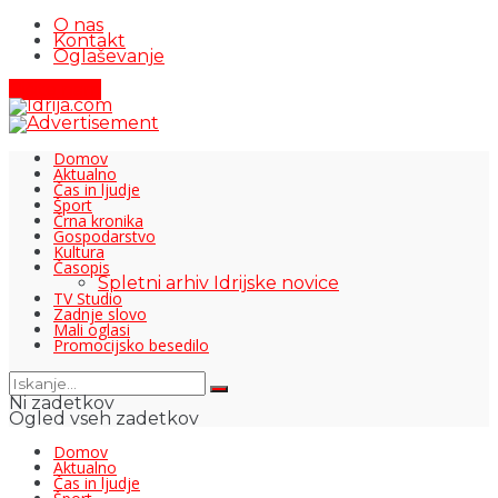
O nas
Kontakt
Oglaševanje
Pišite nam
Domov
Aktualno
Čas in ljudje
Šport
Črna kronika
Gospodarstvo
Kultura
Časopis
Spletni arhiv Idrijske novice
TV Studio
Zadnje slovo
Mali oglasi
Promocijsko besedilo
Ni zadetkov
Ogled vseh zadetkov
Domov
Aktualno
Čas in ljudje