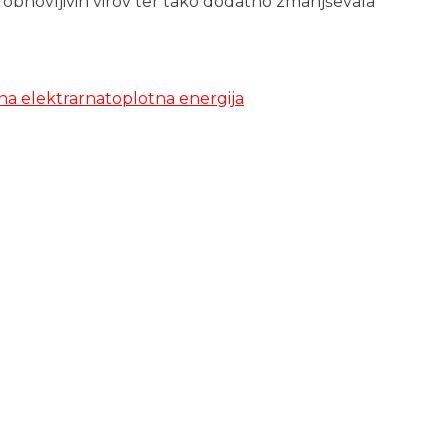
iz obnovljivih virov ter tako dodatno zmanjševala
na elektrarna
toplotna energija