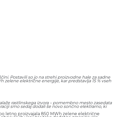
ini. Postavili so jo na strehi proizvodne hale za sadne
 zelene električne energije, kar predstavlja 15 % vseh
embalaže rastlinskega izvora – pomembno mesto zasedata
eraciji smo sedaj dodali še novo sončno elektrarno, ki
i bo letno proizvajala 850 MWh zelene električne