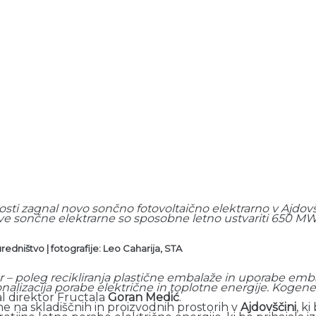
osti zagnal novo sončno fotovoltaično elektrarno v Ajdovšč
ve sončne elektrarne so sposobne letno ustvariti 650 MWh
redništvo | fotografije: Leo Caharija, STA
 kjer – poleg recikliranja plastične embalaže in uporabe 
ionalizacija porabe električne in toplotne energije. Kogen
l direktor Fructala
Goran Medić
.
e na skladiščnih in proizvodnih prostorih v
Ajdovščini
, k