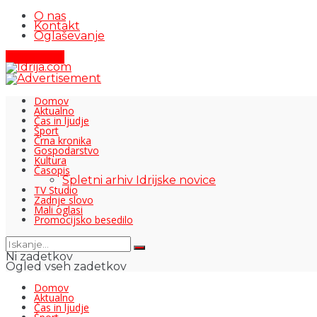
O nas
Kontakt
Oglaševanje
Pišite nam
Domov
Aktualno
Čas in ljudje
Šport
Črna kronika
Gospodarstvo
Kultura
Časopis
Spletni arhiv Idrijske novice
TV Studio
Zadnje slovo
Mali oglasi
Promocijsko besedilo
Ni zadetkov
Ogled vseh zadetkov
Domov
Aktualno
Čas in ljudje