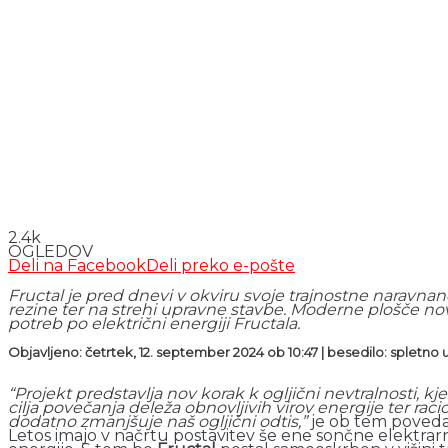
2.4k
OGLEDOV
Deli na Facebook
Deli preko e-pošte
Fructal je pred dnevi v okviru svoje trajnostne naravnan
rezine ter na strehi upravne stavbe. Moderne plošče no
potreb po električni energiji Fructala.
Objavljeno: četrtek, 12. september 2024 ob 10:47 | besedilo: spletno u
“Projekt predstavlja nov korak k ogljični nevtralnosti,
cilja povečanja deleža obnovljivih virov energije ter rac
dodatno zmanjšuje naš ogljični odtis,”
je ob tem poveda
Letos imajo v načrtu postavitev še ene sončne elektrarn