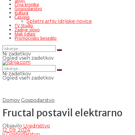
Šport
Črna kronika
Gospodarstvo
Kultura
Časopis
Spletni arhiv Idrijske novice
TV Studio
Zadnje slovo
Mali oglasi
Promocijsko besedilo
Ni zadetkov
Ogled vseh zadetkov
Ni zadetkov
Ogled vseh zadetkov
Domov
Gospodarstvo
Fructal postavil elektrarno
Objavilo
Uredništvo
12. 09. 2024
v
Gospodarstvo