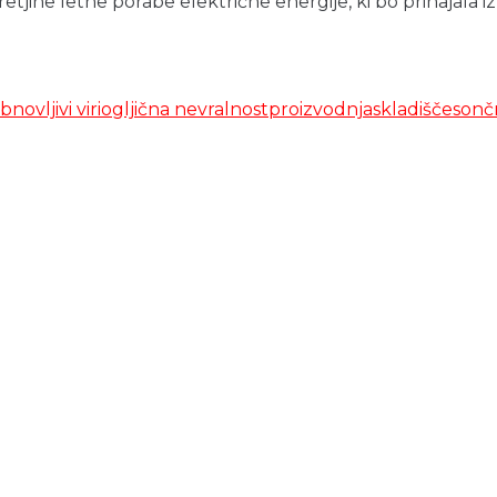
retjine letne porabe električne energije, ki bo prihajala 
bnovljivi viri
ogljična nevralnost
proizvodnja
skladišče
sonč