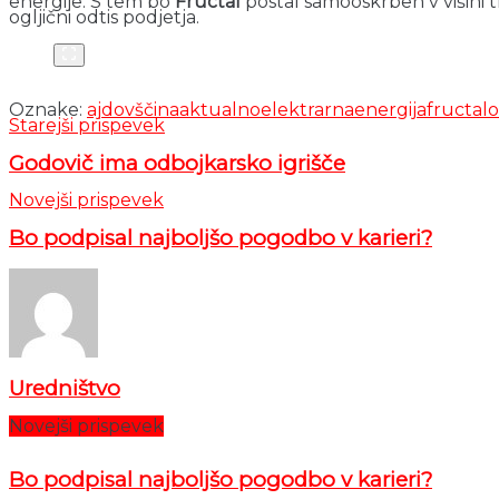
energije. S tem bo
Fructal
postal samooskrben v višini t
ogljični odtis podjetja.
Oznake:
ajdovščina
aktualno
elektrarna
energija
fructal
o
Starejši prispevek
Godovič ima odbojkarsko igrišče
Novejši prispevek
Bo podpisal najboljšo pogodbo v karieri?
Uredništvo
Novejši prispevek
Bo podpisal najboljšo pogodbo v karieri?