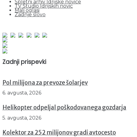
Spletni arhiv Idrijske novice
TV Studio Idrijskih novic
Mali oglasi
Zadnje slovo
obiskov od 1. januarja 2026
Obiskovalcev skupaj : 940961
Prikazov skupaj : 2513209
Trenutno : 23
Zadnji prispevki
Pol milijona za prevoze šolarjev
6. avgusta, 2026
Helikopter odpeljal poškodovanega gozdarja
5. avgusta, 2026
Kolektor za 252 milijonov gradi avtocesto