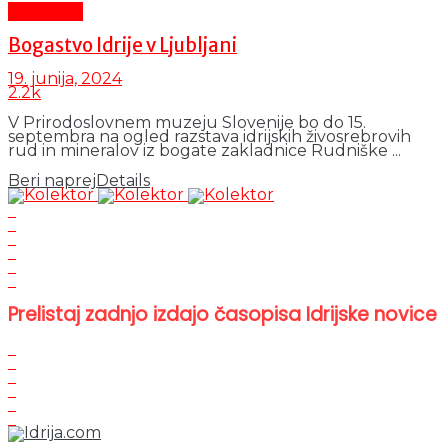
Aktualno
Bogastvo Idrije v Ljubljani
19. junija, 2024
2.2k
V Prirodoslovnem muzeju Slovenije bo do 15.
septembra na ogled razstava idrijskih živosrebrovih
rud in mineralov iz bogate zakladnice Rudniške ...
Beri naprej
Details
Prelistaj zadnjo izdajo časopisa Idrijske novice