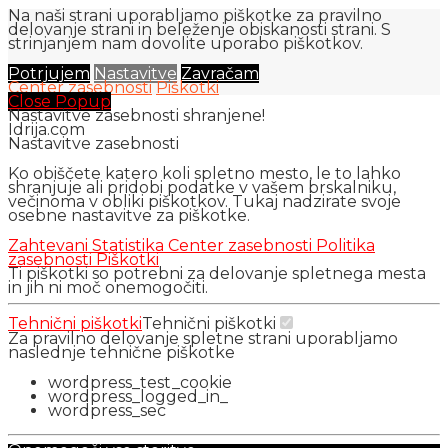
Na naši strani uporabljamo piškotke za pravilno
delovanje strani in beleženje obiskanosti strani. S
strinjanjem nam dovolite uporabo piškotkov.
Potrjujem
Nastavitve
Zavračam
Center zasebnosti
Piškotki
Close Popup
Nastavitve zasebnosti shranjene!
Idrija.com
Nastavitve zasebnosti
Ko obiščete katero koli spletno mesto, le to lahko
shranjuje ali pridobi podatke v vašem brskalniku,
večinoma v obliki piškotkov. Tukaj nadzirate svoje
osebne nastavitve za piškotke.
Zahtevani
Statistika
Center zasebnosti
Politika
zasebnosti
Piškotki
Ti piškotki so potrebni za delovanje spletnega mesta
in jih ni moč onemogočiti.
Tehnični piškotki
Tehnični piškotki
Za pravilno delovanje spletne strani uporabljamo
naslednje tehnične piškotke
wordpress_test_cookie
wordpress_logged_in_
wordpress_sec