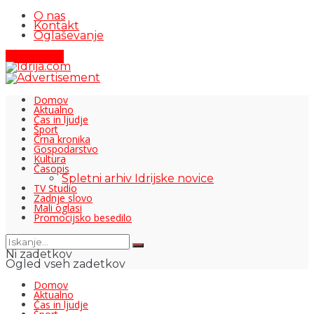
O nas
Kontakt
Oglaševanje
Pišite nam
Domov
Aktualno
Čas in ljudje
Šport
Črna kronika
Gospodarstvo
Kultura
Časopis
Spletni arhiv Idrijske novice
TV Studio
Zadnje slovo
Mali oglasi
Promocijsko besedilo
Ni zadetkov
Ogled vseh zadetkov
Domov
Aktualno
Čas in ljudje