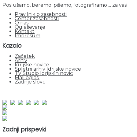
Poslušamo, beremo, pišemo, fotografiramo ... za vas!
Pravilnik o zasebnosti
Center zasebnosti
O nas
Oglaševanje
Kontakt
Impresum
Kazalo
Začetek
Arhiv
Idrijske novice
Spletni arhiv Idrijske novice
TV Studio Idrijskih novic
Mali oglasi
Zadnje slovo
obiskov od 1. januarja 2026
Obiskovalcev skupaj : 964584
Prikazov skupaj : 2551718
Trenutno : 0
Zadnji prispevki