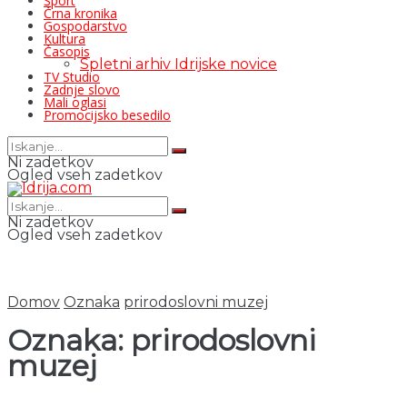
Šport
Črna kronika
Gospodarstvo
Kultura
Časopis
Spletni arhiv Idrijske novice
TV Studio
Zadnje slovo
Mali oglasi
Promocijsko besedilo
Ni zadetkov
Ogled vseh zadetkov
Ni zadetkov
Ogled vseh zadetkov
Domov
Oznaka
prirodoslovni muzej
Oznaka:
prirodoslovni
muzej