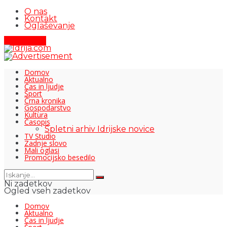
O nas
Kontakt
Oglaševanje
Pišite nam
Domov
Aktualno
Čas in ljudje
Šport
Črna kronika
Gospodarstvo
Kultura
Časopis
Spletni arhiv Idrijske novice
TV Studio
Zadnje slovo
Mali oglasi
Promocijsko besedilo
Ni zadetkov
Ogled vseh zadetkov
Domov
Aktualno
Čas in ljudje