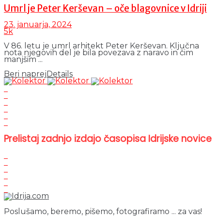
Umrl je Peter Kerševan – oče blagovnice v Idriji
23. januarja, 2024
5k
V 86. letu je umrl arhitekt Peter Kerševan. Ključna
nota njegovih del je bila povezava z naravo in čim
manjšim ...
Beri naprej
Details
Prelistaj zadnjo izdajo časopisa Idrijske novice
Poslušamo, beremo, pišemo, fotografiramo ... za vas!