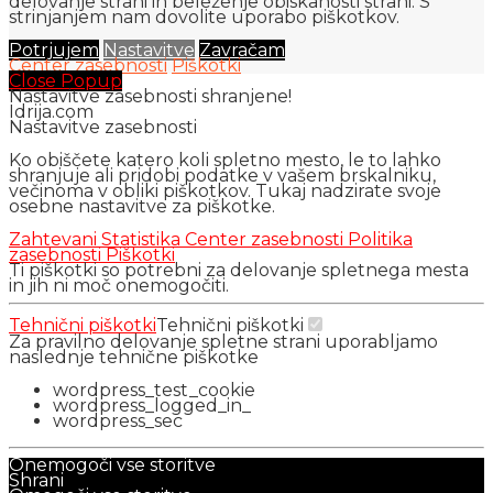
delovanje strani in beleženje obiskanosti strani. S
strinjanjem nam dovolite uporabo piškotkov.
Potrjujem
Nastavitve
Zavračam
Center zasebnosti
Piškotki
Close Popup
Nastavitve zasebnosti shranjene!
Idrija.com
Nastavitve zasebnosti
Ko obiščete katero koli spletno mesto, le to lahko
shranjuje ali pridobi podatke v vašem brskalniku,
večinoma v obliki piškotkov. Tukaj nadzirate svoje
osebne nastavitve za piškotke.
Zahtevani
Statistika
Center zasebnosti
Politika
zasebnosti
Piškotki
Ti piškotki so potrebni za delovanje spletnega mesta
in jih ni moč onemogočiti.
Tehnični piškotki
Tehnični piškotki
Za pravilno delovanje spletne strani uporabljamo
naslednje tehnične piškotke
wordpress_test_cookie
wordpress_logged_in_
wordpress_sec
Onemogoči vse storitve
Shrani