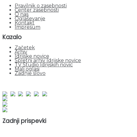
Pravilnik o zasebnosti
Center zasebnosti
O nas
Oglaševanje
Kontakt
Impresum
Kazalo
Začetek
Arhiv
Idrijske novice
Spletni arhiv Idrijske novice
TV Studio Idrijskih novic
Mali oglasi
Zadnje slovo
obiskov od 1. januarja 2026
Obiskovalcev skupaj : 953200
Prikazov skupaj : 2535171
Trenutno : 0
Zadnji prispevki