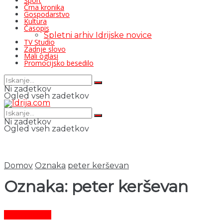
Šport
Črna kronika
Gospodarstvo
Kultura
Časopis
Spletni arhiv Idrijske novice
TV Studio
Zadnje slovo
Mali oglasi
Promocijsko besedilo
Ni zadetkov
Ogled vseh zadetkov
Ni zadetkov
Ogled vseh zadetkov
Domov
Oznaka
peter kerševan
Oznaka:
peter kerševan
Čas in ljudje