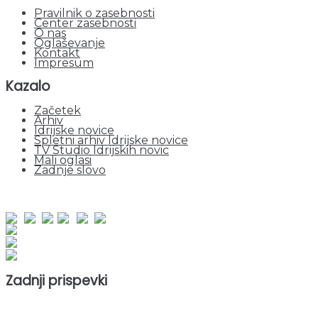
Pravilnik o zasebnosti
Center zasebnosti
O nas
Oglaševanje
Kontakt
Impresum
Kazalo
Začetek
Arhiv
Idrijske novice
Spletni arhiv Idrijske novice
TV Studio Idrijskih novic
Mali oglasi
Zadnje slovo
obiskov od 1. januarja 2026
Obiskovalcev skupaj : 951852
Prikazov skupaj : 2533337
Trenutno : 55
Zadnji prispevki