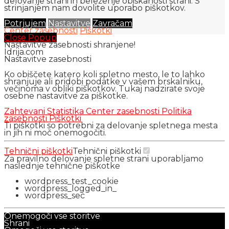
delovanje strani in beleženje obiskanosti strani. S
strinjanjem nam dovolite uporabo piškotkov.
Potrjujem
Nastavitve
Zavračam
Center zasebnosti
Piškotki
Close Popup
Nastavitve zasebnosti shranjene!
Idrija.com
Nastavitve zasebnosti
Ko obiščete katero koli spletno mesto, le to lahko
shranjuje ali pridobi podatke v vašem brskalniku,
večinoma v obliki piškotkov. Tukaj nadzirate svoje
osebne nastavitve za piškotke.
Zahtevani
Statistika
Center zasebnosti
Politika
zasebnosti
Piškotki
Ti piškotki so potrebni za delovanje spletnega mesta
in jih ni moč onemogočiti.
Tehnični piškotki
Tehnični piškotki
Za pravilno delovanje spletne strani uporabljamo
naslednje tehnične piškotke
wordpress_test_cookie
wordpress_logged_in_
wordpress_sec
Onemogoči vse storitve
Shrani