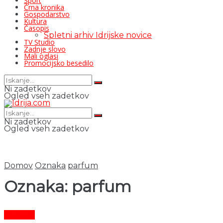
Šport
Črna kronika
Gospodarstvo
Kultura
Časopis
Spletni arhiv Idrijske novice
TV Studio
Zadnje slovo
Mali oglasi
Promocijsko besedilo
Ni zadetkov
Ogled vseh zadetkov
Ni zadetkov
Ogled vseh zadetkov
Domov
Oznaka
parfum
Oznaka:
parfum
Kultura