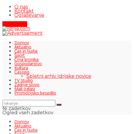
O nas
Kontakt
Oglaševanje
Pišite nam
Domov
Aktualno
Čas in ljudje
Šport
Črna kronika
Gospodarstvo
Kultura
Časopis
Spletni arhiv Idrijske novice
TV Studio
Zadnje slovo
Mali oglasi
Promocijsko besedilo
Ni zadetkov
Ogled vseh zadetkov
Domov
Aktualno
Čas in ljudje