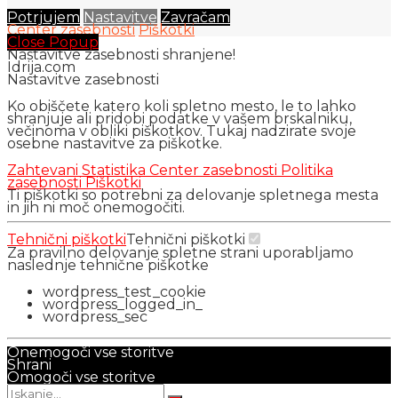
Potrjujem
Nastavitve
Zavračam
Center zasebnosti
Piškotki
Close Popup
Nastavitve zasebnosti shranjene!
Idrija.com
Nastavitve zasebnosti
Ko obiščete katero koli spletno mesto, le to lahko
shranjuje ali pridobi podatke v vašem brskalniku,
večinoma v obliki piškotkov. Tukaj nadzirate svoje
osebne nastavitve za piškotke.
Zahtevani
Statistika
Center zasebnosti
Politika
zasebnosti
Piškotki
Ti piškotki so potrebni za delovanje spletnega mesta
in jih ni moč onemogočiti.
Tehnični piškotki
Tehnični piškotki
Za pravilno delovanje spletne strani uporabljamo
naslednje tehnične piškotke
wordpress_test_cookie
wordpress_logged_in_
wordpress_sec
Onemogoči vse storitve
Shrani
Omogoči vse storitve