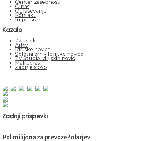
Center zasebnosti
O nas
Oglaševanje
Kontakt
Impresum
Kazalo
Začetek
Arhiv
Idrijske novice
Spletni arhiv Idrijske novice
TV Studio Idrijskih novic
Mali oglasi
Zadnje slovo
obiskov od 1. januarja 2026
Obiskovalcev skupaj : 940697
Prikazov skupaj : 2512482
Trenutno : 24
Zadnji prispevki
Pol milijona za prevoze šolarjev