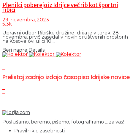
Plenilci poberejo iz Idrijce več rib kot športni
ribiči
29. novembra, 2023
5.3k
Upravni odbor Ribiške družine Idrija je v torek, 28.
novembra, prvič zasedal v novih društvenih prostorih
na Kosovelovi ulici 10 ...
Beri naprej
Details
Prelistaj zadnjo izdajo časopisa Idrijske novice
Poslušamo, beremo, pišemo, fotografiramo ... za vas!
Pravilnik o zasebnosti