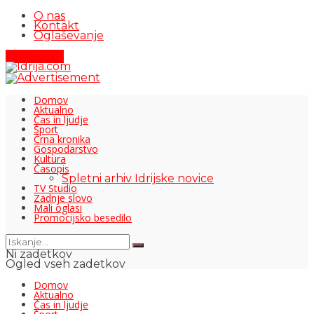
O nas
Kontakt
Oglaševanje
Pišite nam
Domov
Aktualno
Čas in ljudje
Šport
Črna kronika
Gospodarstvo
Kultura
Časopis
Spletni arhiv Idrijske novice
TV Studio
Zadnje slovo
Mali oglasi
Promocijsko besedilo
Ni zadetkov
Ogled vseh zadetkov
Domov
Aktualno
Čas in ljudje