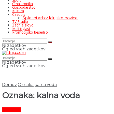
Šport
Črna kronika
Gospodarstvo
Kultura
Časopis
Spletni arhiv Idrijske novice
TV Studio
Zadnje slovo
Mali oglasi
Promocijsko besedilo
Ni zadetkov
Ogled vseh zadetkov
Ni zadetkov
Ogled vseh zadetkov
Domov
Oznaka
kalna voda
Oznaka:
kalna voda
Aktualno