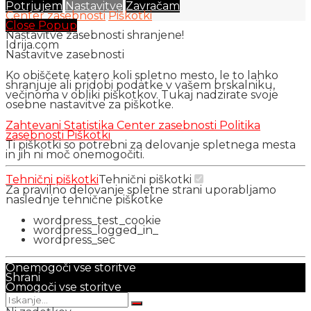
Potrjujem
Nastavitve
Zavračam
Center zasebnosti
Piškotki
Close Popup
Nastavitve zasebnosti shranjene!
Idrija.com
Nastavitve zasebnosti
Ko obiščete katero koli spletno mesto, le to lahko
shranjuje ali pridobi podatke v vašem brskalniku,
večinoma v obliki piškotkov. Tukaj nadzirate svoje
osebne nastavitve za piškotke.
Zahtevani
Statistika
Center zasebnosti
Politika
zasebnosti
Piškotki
Ti piškotki so potrebni za delovanje spletnega mesta
in jih ni moč onemogočiti.
Tehnični piškotki
Tehnični piškotki
Za pravilno delovanje spletne strani uporabljamo
naslednje tehnične piškotke
wordpress_test_cookie
wordpress_logged_in_
wordpress_sec
Onemogoči vse storitve
Shrani
Omogoči vse storitve