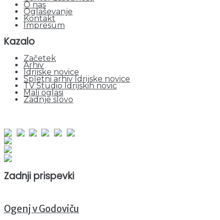
O nas
Oglaševanje
Kontakt
Impresum
Kazalo
Začetek
Arhiv
Idrijske novice
Spletni arhiv Idrijske novice
TV Studio Idrijskih novic
Mali oglasi
Zadnje slovo
obiskov od 1. januarja 2026
Obiskovalcev skupaj : 966723
Prikazov skupaj : 2557216
Trenutno : 57
Zadnji prispevki
Ogenj v Godoviču