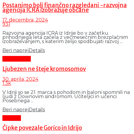
Postanimo bolj finančno razgledani -razvojna
agencija ICRA izobražuje občane
17. decembra, 2024
931
Razvojna agencija ICRA iz Idrije bo v začetku
prihodnjega leta začela z večmesečnim brezplačnim
izobraževanjem, s katerim želijo spodbujati razvoj ...
Beri naprej
Details
Čas in ljudje
Ljubezen ne šteje kromosomov
30. aprila, 2024
1.3k
V Idriji so se 21. marca s pohodom in baloni spomnili na
ljudi z Downovim sindromom. Učiteljici in učenci
Posebnega ...
Beri naprej
Details
Kultura
Čipke povezale Gorico in Idrijo