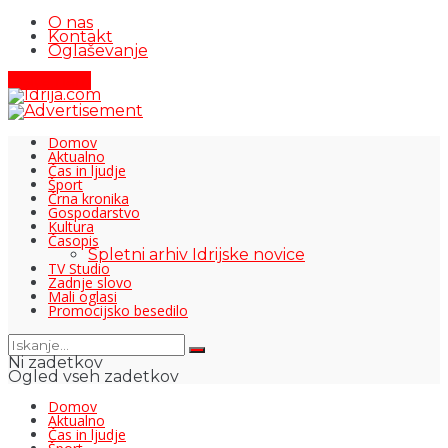
O nas
Kontakt
Oglaševanje
Pišite nam
Domov
Aktualno
Čas in ljudje
Šport
Črna kronika
Gospodarstvo
Kultura
Časopis
Spletni arhiv Idrijske novice
TV Studio
Zadnje slovo
Mali oglasi
Promocijsko besedilo
Ni zadetkov
Ogled vseh zadetkov
Domov
Aktualno
Čas in ljudje