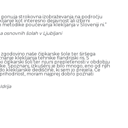
, ki ponuja strokovna izobraževanja na področju
kljanje kot interesno dejavnost ali izbirni
metodike poučevanja klekljanja v Sloveniji ni.”
na osnovnih šolah v Ljubljani
 zgodovino naše čipkarske šole ter širšega
je klekljanja tehnike flandrijski ris. S
ški čipkarski šoli ter njuni prepletenosti v obdobju
ipke. Spoznanj, izkušenj je bilo mnogo, eno od njih
 klekljarske dediščine, ki sem jo prejela. Če
prihodnost, moram najprej dobro poznati
Idrija