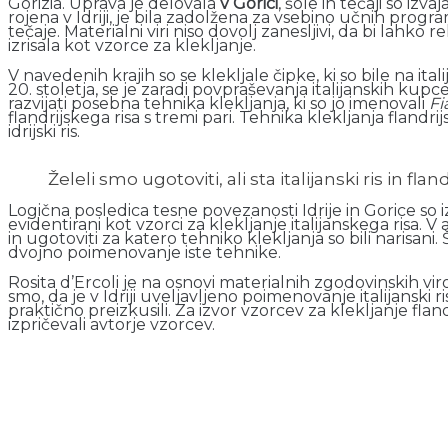
Gorizia. Uprava je delovala
v Gorici
, šole in tečaji so izvaj
rojena v Idriji, je bila zadolžena za vsebino učnih progra
tečaje. Materialni viri niso dovolj zanesljivi, da bi lahko
izrisala kot vzorce za klekljanje.
V navedenih krajih so se klekljale čipke, ki so bile na it
20. stoletja, se je zaradi povpraševanja italijanskih kupcev
razvijati posebna tehnika klekljanja, ki so jo imenovali
Fi
flandrijskega risa s tremi pari. Tehnika klekljanja flandri
idrijski ris.
Želeli smo ugotoviti, ali sta italijanski ris in fland
Logična posledica tesne povezanosti Idrije in Gorice so iz
evidentirani kot vzorci za klekljanje italijanskega risa. V
in ugotoviti za katero tehniko klekljanja so bili narisani. Še
dvojno poimenovanje iste tehnike.
Rosita d’Ercoli je na osnovi materialnih zgodovinskih viro
smo, da je v Idriji uveljavljeno poimenovanje italijanski ri
praktično preizkusili. Za izvor vzorcev za klekljanje flandri
izpričevali avtorje vzorcev.