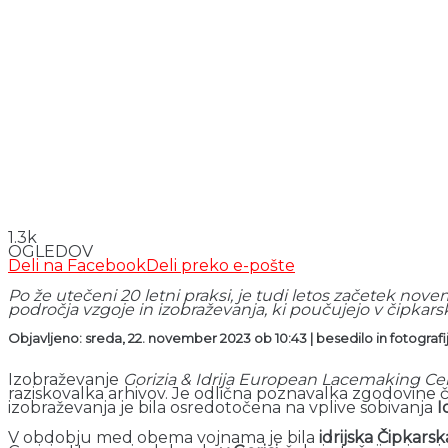
1.3k
OGLEDOV
Deli na Facebook
Deli preko e-pošte
Po že utečeni 20 letni praksi, je tudi letos začetek novem
področja vzgoje in izobraževanja, ki poučujejo v čipkarski
Objavljeno: sreda, 22. november 2023 ob 10:43 | besedilo in fotografij
Izobraževanje
Gorizia & Idrija European Lacemaking Ce
raziskovalka arhivov. Je odlična poznavalka zgodovine 
izobraževanja je bila osredotočena na vplive sobivanja
I
V obdobju med obema vojnama je bila
idrijska Čipkarsk