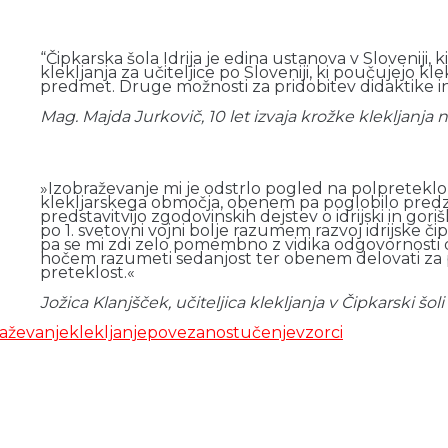
“Čipkarska šola Idrija je edina ustanova v Sloveniji
klekljanja za učiteljice po Sloveniji, ki poučujejo kle
predmet. Druge možnosti za pridobitev didaktike in 
Mag. Majda Jurkovič, 10 let izvaja krožke klekljanja 
»Izobraževanje mi je odstrlo pogled na polpreteklo
klekljarskega območja, obenem pa poglobilo predznan
predstavitvijo zgodovinskih dejstev o idrijski in gori
po 1. svetovni vojni bolje razumem razvoj idrijske č
pa se mi zdi zelo pomembno z vidika odgovornosti do
hočem razumeti sedanjost ter obenem delovati za 
preteklost.«
Jožica Klanjšček, učiteljica klekljanja v Čipkarski šoli 
raževanje
klekljanje
povezanost
učenje
vzorci