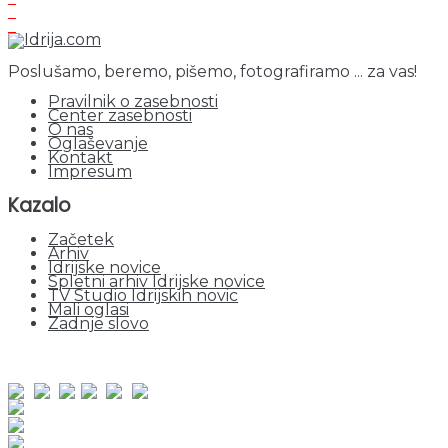
Poslušamo, beremo, pišemo, fotografiramo ... za vas!
Pravilnik o zasebnosti
Center zasebnosti
O nas
Oglaševanje
Kontakt
Impresum
Kazalo
Začetek
Arhiv
Idrijske novice
Spletni arhiv Idrijske novice
TV Studio Idrijskih novic
Mali oglasi
Zadnje slovo
obiskov od 1. januarja 2026
Obiskovalcev skupaj : 951679
Prikazov skupaj : 2533028
Trenutno : 69