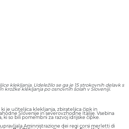
jice klekljanja. Udeležilo se ga je 15 strokovnih delavk s
 in krožke klekljanja po osnovnih šolah v Sloveniji.
, ki je učiteljica klekljanja, zbirateljica čipk in
hodne Slovenije in severovzhodne Italije. Vsebina
ki so bili pomembni za razvoj idrijske čipke.
 upravljala Aminnistrazione dei regi corsi merletti di