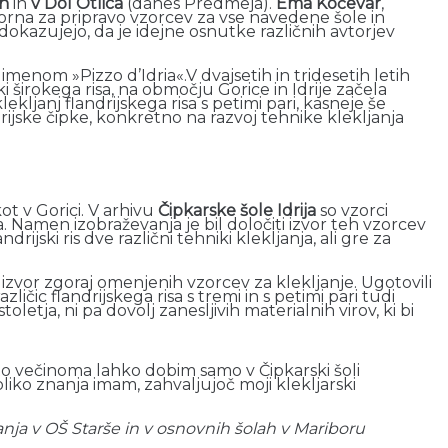
an
in
v Dol Otlica
(danes Predmeja).
Ema Kočevar
,
orna za pripravo vzorcev za vse navedene šole in
ri dokazujejo, da je idejne osnutke različnih avtorjev
 imenom »Pizzo d’Idria«.V dvajsetih in tridesetih letih
iki širokega risa, na območju Gorice in Idrije začela
klekljanj flandrijskega risa s petimi pari, kasneje še
 idrijske čipke, konkretno na razvoj tehnike klekljanja
kot v Gorici. V arhivu
Čipkarske šole Idrija
so vzorci
sa. Namen izobraževanja je bil določiti izvor teh vzorcev
ndrijski ris dve različni tehniki klekljanja, ali gre za
in izvor zgoraj omenjenih vzorcev za klekljanje. Ugotovili
zličic flandrijskega risa s tremi in s petimi pari tudi
stoletja, ni pa dovolj zanesljivih materialnih virov, ki bi
 to večinoma lahko dobim samo v Čipkarski šoli
liko znanja imam, zahvaljujoč moji klekljarski
janja v OŠ Starše in v osnovnih šolah v Mariboru