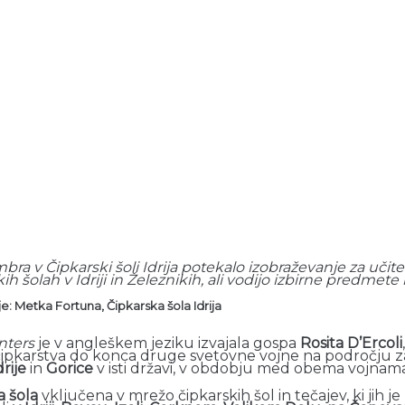
bra v Čipkarski šoli Idrija potekalo izobraževanje za učitel
h šolah v Idriji in Železnikih, ali vodijo izbirne predmete
e: Metka Fortuna, Čipkarska šola Idrija
nters
je v angleškem jeziku izvajala gospa
Rosita D’Ercoli
čipkarstva do konca druge svetovne vojne na področju za
drije
in
Gorice
v isti državi, v obdobju med obema vojnama, 
a šola
vključena v mrežo čipkarskih šol in tečajev, ki jih je