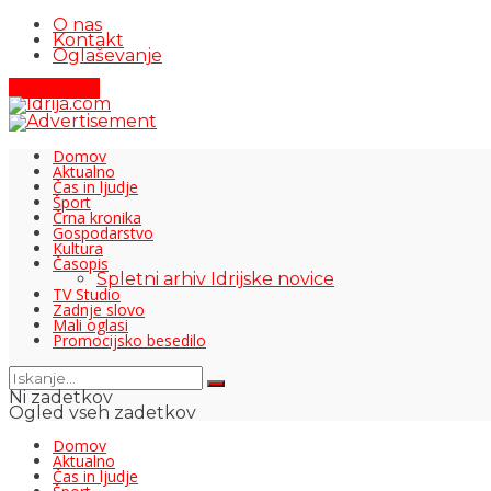
O nas
Kontakt
Oglaševanje
Pišite nam
Domov
Aktualno
Čas in ljudje
Šport
Črna kronika
Gospodarstvo
Kultura
Časopis
Spletni arhiv Idrijske novice
TV Studio
Zadnje slovo
Mali oglasi
Promocijsko besedilo
Ni zadetkov
Ogled vseh zadetkov
Domov
Aktualno
Čas in ljudje