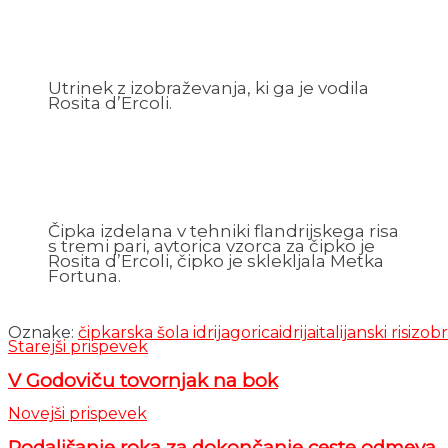
Utrinek z izobraževanja, ki ga je vodila
Rosita d’Ercoli.
Čipka izdelana v tehniki flandrijskega risa
s tremi pari, avtorica vzorca za čipko je
Rosita d’Ercoli, čipko je sklekljala Metka
Fortuna.
Oznake:
čipkarska šola idrija
gorica
idrija
italijanski ris
izob
Starejši prispevek
V Godoviču tovornjak na bok
Novejši prispevek
Podaljšanje roka za dokončanje ceste odmeva