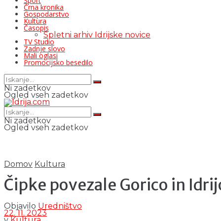
Šport
Črna kronika
Gospodarstvo
Kultura
Časopis
Spletni arhiv Idrijske novice
TV Studio
Zadnje slovo
Mali oglasi
Promocijsko besedilo
Ni zadetkov
Ogled vseh zadetkov
Ni zadetkov
Ogled vseh zadetkov
Domov
Kultura
Čipke povezale Gorico in Idrij
Objavilo
Uredništvo
22. 11. 2023
v
Kultura