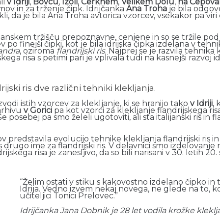
ali
v Idriji
,
Bovcu
,
Izoli
,
Cerknem
,
Velikem Dolu
,
na Čepov
mov in za trženje čipk. Idrijčanka
Ana Troha
je bila odgov
 rekli, da je bila Ana Troha avtorica vzorcev, vsekakor pa vi
alijanskem tržišču prepoznavne, cenjene in so se tržile pod
 po finejši čipki, kot je bila idrijska čipka izdelana v tehn
andra
, oziroma
flandrijski ris
. Najprej se je razvila tehnika 
jskega risa s petimi pari je vplivala tudi na kasnejši razvoj
rijski ris dve različni tehniki klekljanja.
vodi istih vzorcev za klekljanje, ki se hranijo tako
v Idriji
, 
 arhivu
v Gorici
pa kot vzorci za klekljanje flandrijskega ri
 posebej pa smo želeli ugotoviti, ali sta italijanski ris in fla
v predstavila evolucijo tehnike klekljanja flandrijski ris 
s drugo ime za flandrijski ris. V delavnici smo izdelovanje ra
jskega risa je zanesljivo, da so bili narisani v 30. letih 20. 
“Želim ostati v stiku s kakovostno izdelano čipko in
Idrija. Vedno izvem nekaj novega, ne glede na to, ko
učiteljici Tonici Prelovec.”
Idrijčanka Jana Dobnik je 28 let vodila krožke klekl