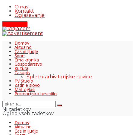
O nas
Kontakt
Oglaševanje
Pišite nam
Domov
Aktualno
Čas in ljudje
Šport
Črna kronika
Gospodarstvo
Kultura
Časopis
Spletni arhiv Idrijske novice
TV Studio
Zadnje slovo
Mali oglasi
Promocijsko besedilo
Ni zadetkov
Ogled vseh zadetkov
Domov
Aktualno
Čas in ljudje