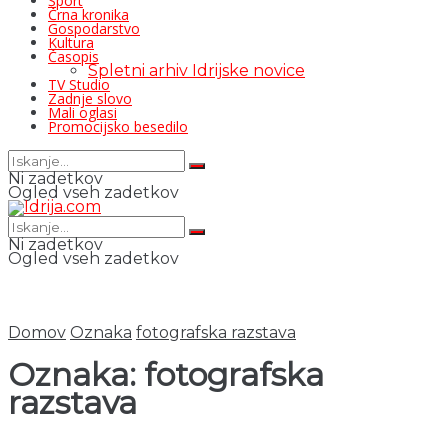
Šport
Črna kronika
Gospodarstvo
Kultura
Časopis
Spletni arhiv Idrijske novice
TV Studio
Zadnje slovo
Mali oglasi
Promocijsko besedilo
Ni zadetkov
Ogled vseh zadetkov
Ni zadetkov
Ogled vseh zadetkov
Domov
Oznaka
fotografska razstava
Oznaka:
fotografska
razstava