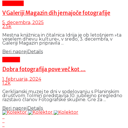
Aktualno
V Galeriji Magazin dih jemajoče fotografije
5. decembra, 2025
2.5k
Mestna knjižnica in čitalnica Idrija je ob letošnjem »ta
veselem dnevu kulture«, v sredo, 3. decembra, v
Galeriji Magazin pripravila ...
Beri naprej
Details
Kultura
Dobra fotografija pove več kot …
1. februarja, 2024
1.2k
Cerkljanski muzej te dni v sodelovanju s Planinskim
društvom Tolmin predstavlja 10. jubilejno pregledno
razstavo članov Fotografske skupine. Gre za ...
Beri naprej
Details