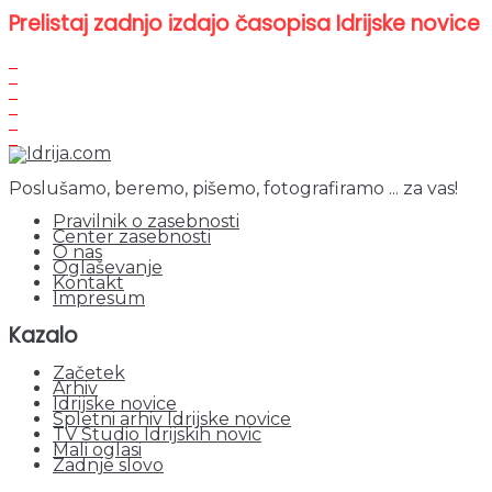
Prelistaj zadnjo izdajo časopisa Idrijske novice
Poslušamo, beremo, pišemo, fotografiramo ... za vas!
Pravilnik o zasebnosti
Center zasebnosti
O nas
Oglaševanje
Kontakt
Impresum
Kazalo
Začetek
Arhiv
Idrijske novice
Spletni arhiv Idrijske novice
TV Studio Idrijskih novic
Mali oglasi
Zadnje slovo