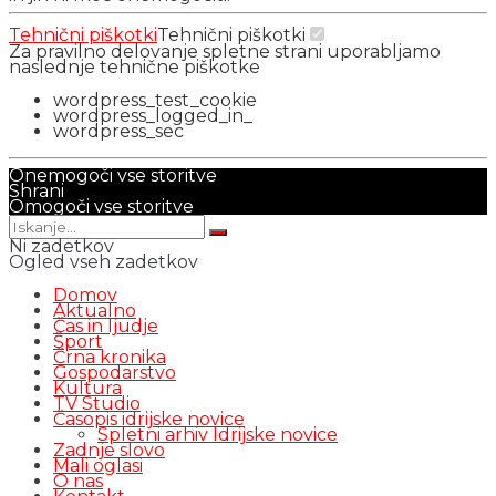
Tehnični piškotki
Tehnični piškotki
Za pravilno delovanje spletne strani uporabljamo
naslednje tehnične piškotke
wordpress_test_cookie
wordpress_logged_in_
wordpress_sec
Onemogoči vse storitve
Shrani
Omogoči vse storitve
Ni zadetkov
Ogled vseh zadetkov
Domov
Aktualno
Čas in ljudje
Šport
Črna kronika
Gospodarstvo
Kultura
TV Studio
Časopis idrijske novice
Spletni arhiv Idrijske novice
Zadnje slovo
Mali oglasi
O nas