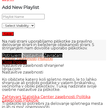
Add New Playlist
Na naši strani uporabljamo piškotke za pravilno
delovanje strani in beleženje obiskanosti strani. S
strinjanjem nam dovolite uporabo piškotkov.
Potrjujem
Nastavitve
Zavračam
Center zasebnosti
Piškotki
Close Popup
Nastavitve zasebnosti shranjene!
Idrija.com
Nastavitve zasebnosti
Ko obiščete katero koli spletno mesto, le to lahko
shranjuje ali pridobi podatke v vašem brskalniku,
večinoma v obliki piškotkov. Tukaj nadzirate svoje
osebne nastavitve za piškotke.
Zahtevani
Statistika
Center zasebnosti
Politika
zasebnosti
Piškotki
Ti piškotki so potrebni za delovanje spletnega mesta
in jih ni moč onemogočiti.