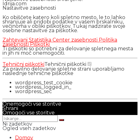
Idrija.com
Nastavitve zasebnosti
Ko obiščete katero koli spletno mesto, le to lahko
shranjuje ali pridobi podatke v vašem brskalniku,
večinoma v obliki piškotkov. Tukaj nadzirate svoje
osebne nastavitve za piškotke.
Zahtevani
Statistika
Center zasebnosti
Politika
zasebnosti
Piškotki
Ti piškotki so potrebni za delovanje spletnega mesta
in jih ni moč onemogočiti.
Tehnični piškotki
Tehnični piškotki
Za pravilno delovanje spletne strani uporabljamo
naslednje tehnične piškotke
wordpress_test_cookie
wordpress_logged_in_
wordpress_sec
Onemogoči vse storitve
Shrani
Omogoči vse storitve
Ni zadetkov
Ogled vseh zadetkov
Domov