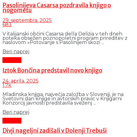
Pasolinijeva Casarsa pozdravila knjigo o
nogometu
29. septembra, 2025
683
V italijanski občini Casarsa della Delizia v teh dneh
poteka obsežen poznopoletni program prireditev z
naslovom »Potovanje s Pasolinijem skozi ...
Details
Beri naprej
Kultura
Iztok Bončina predstavil novo knjigo
24. aprila, 2025
1.7k
Mladinska knjiga, največja založba v Sloveniji, je na
Svetovni dan knjige in avtorskih pravic v Knjigarni
Konzorcij javnosti predstavila sveženj ...
Details
Beri naprej
Kultura
Divji nageljni zadišali v Dolenji Trebuši