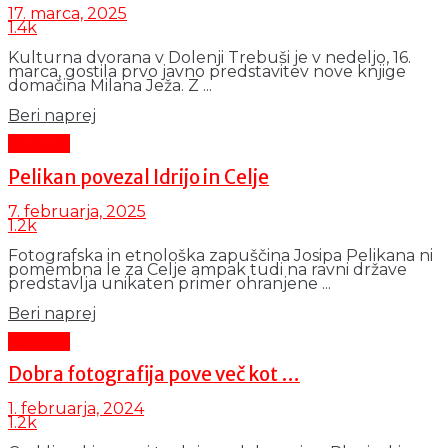
17. marca, 2025
1.4k
Kulturna dvorana v Dolenji Trebuši je v nedeljo, 16.
marca, gostila prvo javno predstavitev nove knjige
domačina Milana Ježa. Z ...
Details
Beri naprej
Kultura
Pelikan povezal Idrijo in Celje
7. februarja, 2025
1.2k
Fotografska in etnološka zapuščina Josipa Pelikana ni
pomembna le za Celje ampak tudi na ravni države
predstavlja unikaten primer ohranjene ...
Details
Beri naprej
Kultura
Dobra fotografija pove več kot …
1. februarja, 2024
1.2k