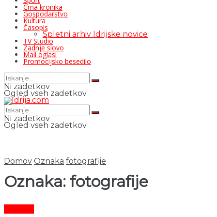
Šport
Črna kronika
Gospodarstvo
Kultura
Časopis
Spletni arhiv Idrijske novice
TV Studio
Zadnje slovo
Mali oglasi
Promocijsko besedilo
Ni zadetkov
Ogled vseh zadetkov
Ni zadetkov
Ogled vseh zadetkov
Domov
Oznaka
fotografije
Oznaka:
fotografije
Kultura