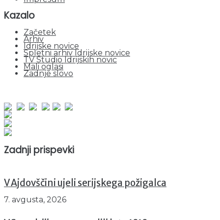
Kazalo
Začetek
Arhiv
Idrijske novice
Spletni arhiv Idrijske novice
TV Studio Idrijskih novic
Mali oglasi
Zadnje slovo
obiskov od 1. januarja 2026
Obiskovalcev skupaj : 952154
Prikazov skupaj : 2533797
Trenutno : 54
Zadnji prispevki
V Ajdovščini ujeli serijskega požigalca
7. avgusta, 2026