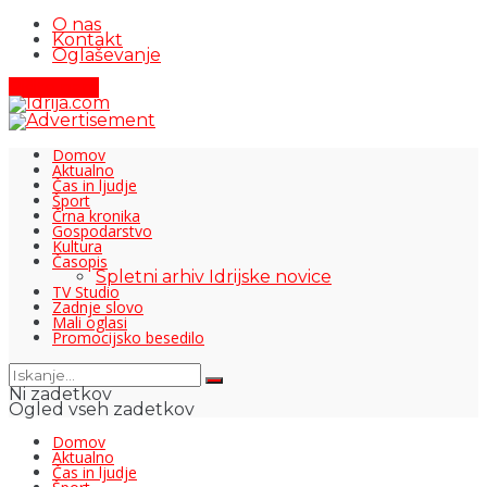
O nas
Kontakt
Oglaševanje
Pišite nam
Domov
Aktualno
Čas in ljudje
Šport
Črna kronika
Gospodarstvo
Kultura
Časopis
Spletni arhiv Idrijske novice
TV Studio
Zadnje slovo
Mali oglasi
Promocijsko besedilo
Ni zadetkov
Ogled vseh zadetkov
Domov
Aktualno
Čas in ljudje