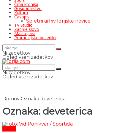
Šport
Črna kronika
Gospodarstvo
Kultura
Časopis
Spletni arhiv Idrijske novice
TV Studio
Zadnje slovo
Mali oglasi
Promocijsko besedilo
Ni zadetkov
Ogled vseh zadetkov
Ni zadetkov
Ogled vseh zadetkov
Domov
Oznaka
deveterica
Oznaka:
deveterica
Šport