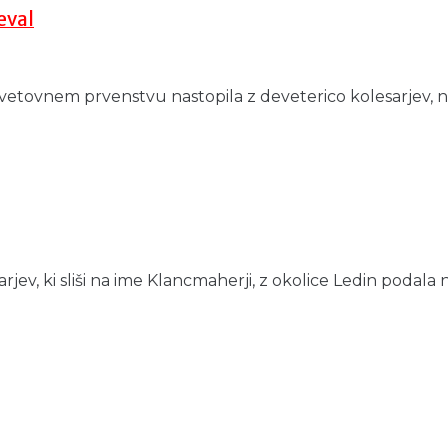
eval
vetovnem prvenstvu nastopila z deveterico kolesarjev,
v, ki sliši na ime Klancmaherji, z okolice Ledin podala n