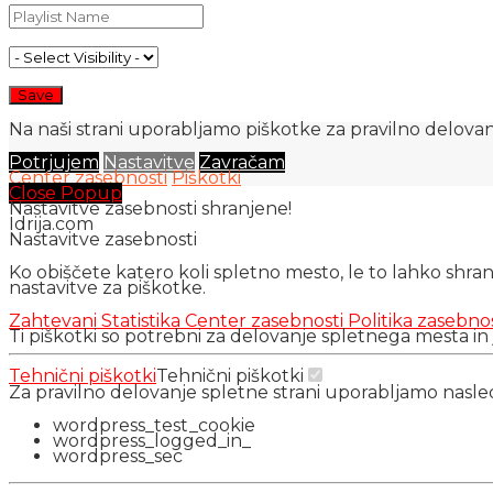
Na naši strani uporabljamo piškotke za pravilno delovanj
Potrjujem
Nastavitve
Zavračam
Center zasebnosti
Piškotki
Close Popup
Nastavitve zasebnosti shranjene!
Idrija.com
Nastavitve zasebnosti
Ko obiščete katero koli spletno mesto, le to lahko shra
nastavitve za piškotke.
Zahtevani
Statistika
Center zasebnosti
Politika zasebno
Ti piškotki so potrebni za delovanje spletnega mesta in
Tehnični piškotki
Tehnični piškotki
Za pravilno delovanje spletne strani uporabljamo nasl
wordpress_test_cookie
wordpress_logged_in_
wordpress_sec