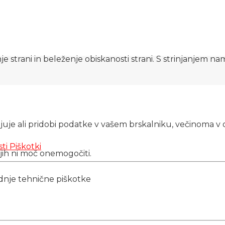
e strani in beleženje obiskanosti strani. S strinjanjem n
njuje ali pridobi podatke v vašem brskalniku, večinoma v 
sti
Piškotki
 jih ni moč onemogočiti.
ednje tehnične piškotke