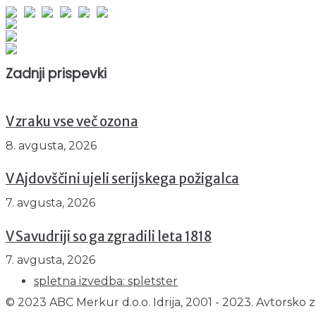
Obiskovalcev skupaj : 953430
Prikazov skupaj : 2535480
Trenutno : 148
Zadnji prispevki
V zraku vse več ozona
8. avgusta, 2026
V Ajdovščini ujeli serijskega požigalca
7. avgusta, 2026
V Savudriji so ga zgradili leta 1818
7. avgusta, 2026
spletna izvedba: spletster
© 2023 ABC Merkur d.o.o. Idrija, 2001 - 2023. Avtorsko z