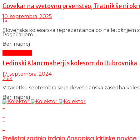
Govekar na svetovno prvenstvo, Tratnik še ni okr
10. septembra, 2025
1k
Slovenska kolesarska reprezentanca bo na letošnjem s
Pogačarjem. ...
Details
Beri naprej
Čas in ljudje
Ledinski Klancmaherji s kolesom do Dubrovnika
17. septembra, 2024
2.6k
V začetku septembra se je devetčlanska zasedba kolesarje
Details
Beri naprej
Prelistaj zadnjo izdajo časopisa Idrijske novice