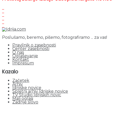
Poslušamo, beremo, pišemo, fotografiramo ... za vas!
Pravilnik o zasebnosti
Center zasebnosti
O nas
Oglaševanje
Kontakt
Impresum
Kazalo
Začetek
Arhiv
Idrijske novice
Spletni arhiv Idrijske novice
TV Studio Idrijskih novic
Mali oglasi
Zadnje slovo
obiskov od 1. januarja 2026