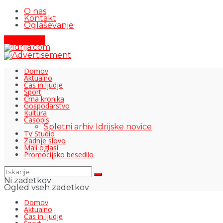
O nas
Kontakt
Oglaševanje
Pišite nam
Domov
Aktualno
Čas in ljudje
Šport
Črna kronika
Gospodarstvo
Kultura
Časopis
Spletni arhiv Idrijske novice
TV Studio
Zadnje slovo
Mali oglasi
Promocijsko besedilo
Ni zadetkov
Ogled vseh zadetkov
Domov
Aktualno
Čas in ljudje