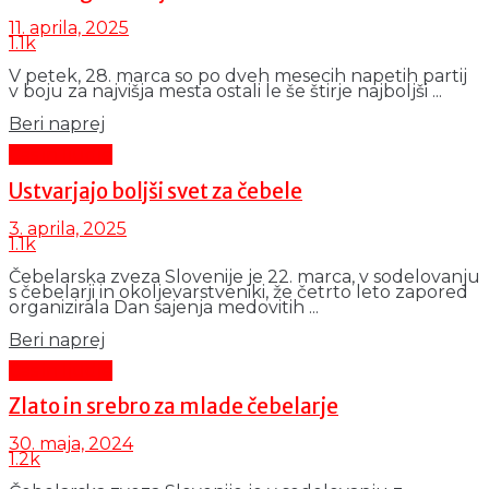
11. aprila, 2025
1.1k
V petek, 28. marca so po dveh mesecih napetih partij
v boju za najvišja mesta ostali le še štirje najboljši ...
Details
Beri naprej
Čas in ljudje
Ustvarjajo boljši svet za čebele
3. aprila, 2025
1.1k
Čebelarska zveza Slovenije je 22. marca, v sodelovanju
s čebelarji in okoljevarstveniki, že četrto leto zapored
organizirala Dan sajenja medovitih ...
Details
Beri naprej
Čas in ljudje
Zlato in srebro za mlade čebelarje
30. maja, 2024
1.2k