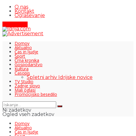
O nas
Kontakt
Oglaševanje
Pišite nam
Domov
Aktualno
Čas in ljudje
Šport
Črna kronika
Gospodarstvo
Kultura
Časopis
Spletni arhiv Idrijske novice
TV Studio
Zadnje slovo
Mali oglasi
Promocijsko besedilo
Ni zadetkov
Ogled vseh zadetkov
Domov
Aktualno
Čas in ljudje