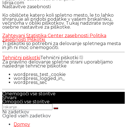
Idrija.com
Nastavitve zasebnosti
Ko obiščete katero koli spletno mesto, le to lahko
shranjuje ali pridobi podatke v vašem brskalniku,
večinoma v obliki piškotkov. Tukaj nadzirate svoje
osebne nastavitve za piškotke.
Zahtevani
Statistika
Center zasebnosti
Politika
zasebnosti
Piškotki
Ti piškotki so potrebni za delovanje spletnega mesta
in jih ni moč onemogočiti.
Tehnični piškotki
Tehnični piškotki
Za pravilno delovanje spletne strani uporabljamo
naslednje tehnične piškotke
wordpress_test_cookie
wordpress_logged_in_
wordpress_sec
Onemogoči vse storitve
Shrani
Omogoči vse storitve
Ni zadetkov
Ogled vseh zadetkov
Domov