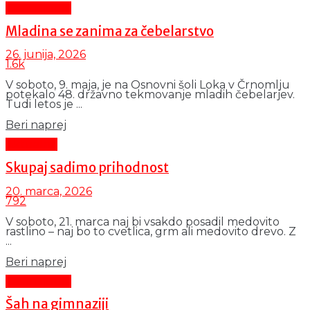
Čas in ljudje
Mladina se zanima za čebelarstvo
26. junija, 2026
1.6k
V soboto, 9. maja, je na Osnovni šoli Loka v Črnomlju
potekalo 48. državno tekmovanje mladih čebelarjev.
Tudi letos je ...
Details
Beri naprej
Aktualno
Skupaj sadimo prihodnost
20. marca, 2026
792
V soboto, 21. marca naj bi vsakdo posadil medovito
rastlino – naj bo to cvetlica, grm ali medovito drevo. Z
...
Details
Beri naprej
Čas in ljudje
Šah na gimnaziji