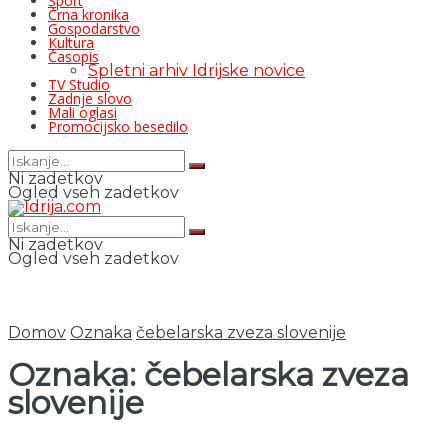
Šport
Črna kronika
Gospodarstvo
Kultura
Časopis
Spletni arhiv Idrijske novice
TV Studio
Zadnje slovo
Mali oglasi
Promocijsko besedilo
Ni zadetkov
Ogled vseh zadetkov
Ni zadetkov
Ogled vseh zadetkov
Domov
Oznaka
čebelarska zveza slovenije
Oznaka:
čebelarska zveza
slovenije