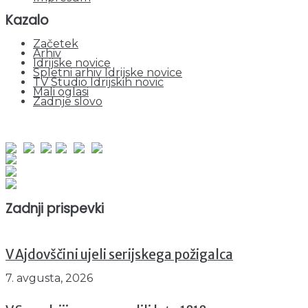
Kazalo
Začetek
Arhiv
Idrijske novice
Spletni arhiv Idrijske novice
TV Studio Idrijskih novic
Mali oglasi
Zadnje slovo
obiskov od 1. januarja 2026
Obiskovalcev skupaj : 951490
Prikazov skupaj : 2532714
Trenutno : 78
Zadnji prispevki
V Ajdovščini ujeli serijskega požigalca
7. avgusta, 2026