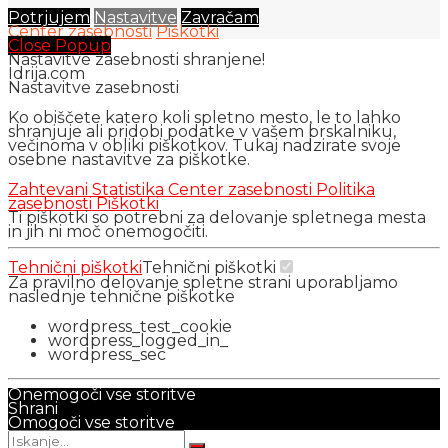
Potrjujem
Nastavitve
Zavračam
Center zasebnosti
Piškotki
Close Popup
Nastavitve zasebnosti shranjene!
Idrija.com
Nastavitve zasebnosti
Ko obiščete katero koli spletno mesto, le to lahko
shranjuje ali pridobi podatke v vašem brskalniku,
večinoma v obliki piškotkov. Tukaj nadzirate svoje
osebne nastavitve za piškotke.
Zahtevani
Statistika
Center zasebnosti
Politika
zasebnosti
Piškotki
Ti piškotki so potrebni za delovanje spletnega mesta
in jih ni moč onemogočiti.
Tehnični piškotki
Tehnični piškotki
Za pravilno delovanje spletne strani uporabljamo
naslednje tehnične piškotke
wordpress_test_cookie
wordpress_logged_in_
wordpress_sec
Onemogoči vse storitve
Shrani
Omogoči vse storitve