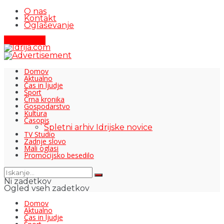
O nas
Kontakt
Oglaševanje
Pišite nam
Domov
Aktualno
Čas in ljudje
Šport
Črna kronika
Gospodarstvo
Kultura
Časopis
Spletni arhiv Idrijske novice
TV Studio
Zadnje slovo
Mali oglasi
Promocijsko besedilo
Ni zadetkov
Ogled vseh zadetkov
Domov
Aktualno
Čas in ljudje