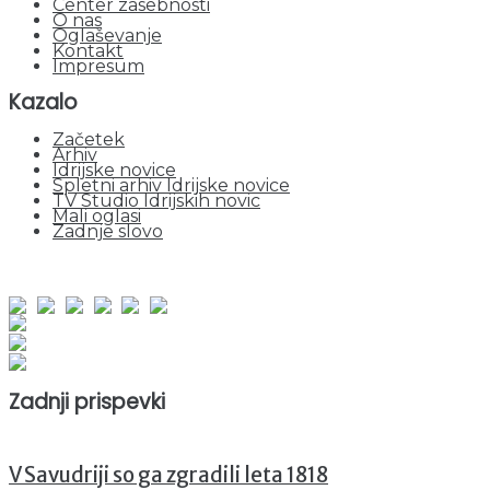
Center zasebnosti
O nas
Oglaševanje
Kontakt
Impresum
Kazalo
Začetek
Arhiv
Idrijske novice
Spletni arhiv Idrijske novice
TV Studio Idrijskih novic
Mali oglasi
Zadnje slovo
obiskov od 1. januarja 2026
Obiskovalcev skupaj : 942549
Prikazov skupaj : 2516004
Trenutno : 61
Zadnji prispevki
V Savudriji so ga zgradili leta 1818