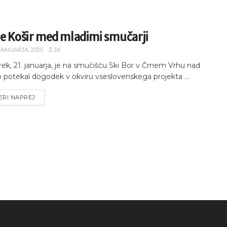
re Košir med mladimi smučarji
 JANUARJA, 2025
2K
rek, 21. januarja, je na smučišču Ski Bor v Črnem Vrhu nad
jo potekal dogodek v okviru vseslovenskega projekta ...
ERI NAPREJ