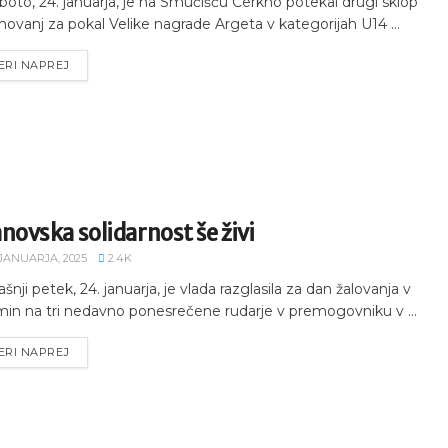
boto, 24. januarja, je na Smučišču Cerkno potekal drugi sklop
ovanj za pokal Velike nagrade Argeta v kategorijah U14 ...
ERI NAPREJ
novska solidarnost še živi
 JANUARJA, 2025
2.4K
šnji petek, 24. januarja, je vlada razglasila za dan žalovanja v
in na tri nedavno ponesrečene rudarje v premogovniku v ...
ERI NAPREJ