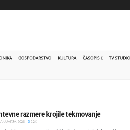
ONIKA
GOSPODARSTVO
KULTURA
ČASOPIS
TV STUDI
htevne razmere krojile tekmovanje
 JANUARJA, 2026
2.2K