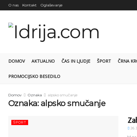
O nas
Kontakt
Oglaševanje
DOMOV
AKTUALNO
ČAS IN LJUDJE
ŠPORT
ČRNA KR
PROMOCIJSKO BESEDILO
Domov
Oznaka
alpsko smučanje
Oznaka:
alpsko smučanje
Za
ŠPORT
26.