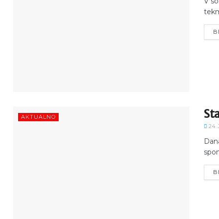
V so
tekm
B
Sta
AKTUALNO
24.
Dana
spom
B