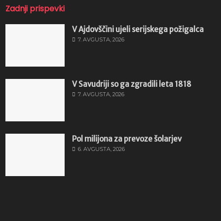
Zadnji prispevki
V Ajdovščini ujeli serijskega požigalca
7. AVGUSTA, 2026
V Savudriji so ga zgradili leta 1818
7. AVGUSTA, 2026
Pol milijona za prevoze šolarjev
6. AVGUSTA, 2026