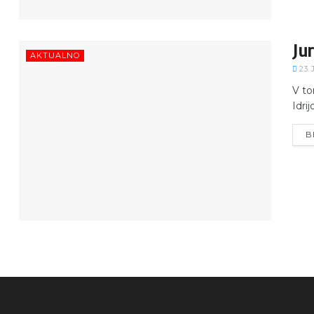
Ju
AKTUALNO
23.
V to
Idri
B