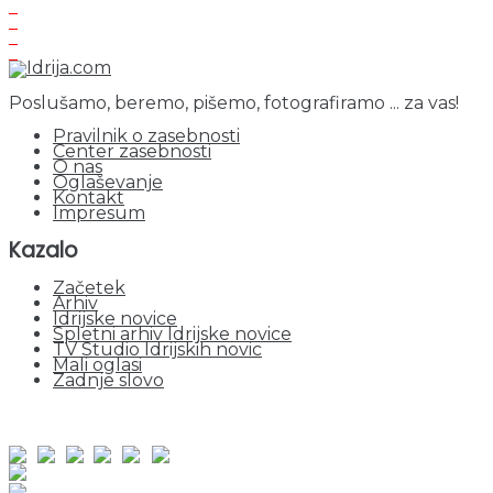
Poslušamo, beremo, pišemo, fotografiramo ... za vas!
Pravilnik o zasebnosti
Center zasebnosti
O nas
Oglaševanje
Kontakt
Impresum
Kazalo
Začetek
Arhiv
Idrijske novice
Spletni arhiv Idrijske novice
TV Studio Idrijskih novic
Mali oglasi
Zadnje slovo
obiskov od 1. januarja 2026
Obiskovalcev skupaj : 935489