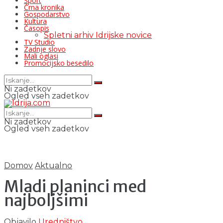
Šport
Črna kronika
Gospodarstvo
Kultura
Časopis
Spletni arhiv Idrijske novice
TV Studio
Zadnje slovo
Mali oglasi
Promocijsko besedilo
Ni zadetkov
Ogled vseh zadetkov
Ni zadetkov
Ogled vseh zadetkov
Domov
Aktualno
Mladi planinci med
najboljšimi
Objavilo
Uredništvo