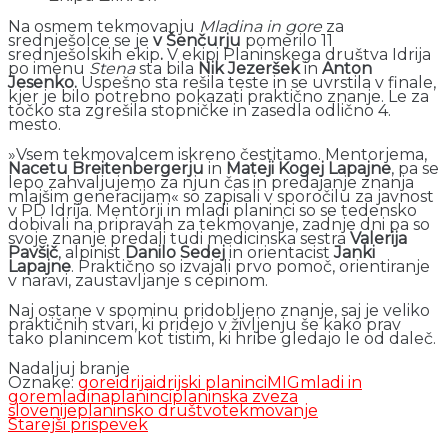
Na osmem tekmovanju
Mladina in gore
za
srednješolce se je
v Šenčurju
pomerilo 11
srednješolskih ekip
.
V ekipi Planinskega društva Idrija
po imenu
Stena
sta bila
Nik Jezeršek
in
Anton
Jesenko.
Uspešno sta rešila teste in se uvrstila v finale,
kjer je bilo potrebno pokazati praktično znanje. Le za
točko sta zgrešila stopničke in zasedla odlično 4.
mesto.
»Vsem tekmovalcem iskreno čestitamo. Mentorjema,
Nacetu Breitenbergerju
in
Mateji Kogej Lapajne
, pa se
lepo zahvaljujemo za njun čas in predajanje znanja
mlajšim generacijam« so zapisali v sporočilu za javnost
v PD Idrija. Mentorji in mladi planinci so se tedensko
dobivali na pripravah za tekmovanje, zadnje dni pa so
svoje znanje predali tudi medicinska sestra
Valerija
Pavšič
, alpinist
Danilo Sedej
in orientacist
Janki
Lapajne
. Praktično so izvajali prvo pomoč, orientiranje
v naravi, zaustavljanje s cepinom.
Naj ostane v spominu pridobljeno znanje, saj je veliko
praktičnih stvari, ki pridejo v življenju še kako prav
tako planincem kot tistim, ki hribe gledajo le od daleč.
Nadaljuj branje
Oznake:
gore
idrija
idrijski planinci
MIG
mladi in
gore
mladina
planinci
planinska zveza
slovenije
planinsko društvo
tekmovanje
Starejši prispevek