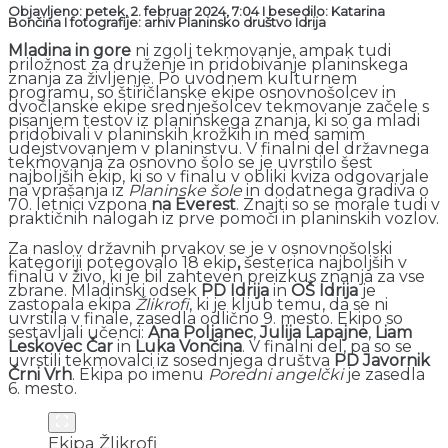
Objavljeno: petek, 2. februar 2024, 7:04 I besedilo: Katarina
Bončina I fotografije: arhiv Planinsko društvo Idrija
Mladina in gore
ni zgolj tekmovanje, ampak tudi
priložnost za druženje in pridobivanje planinskega
znanja za življenje. Po uvodnem kulturnem
programu, so štiričlanske ekipe osnovnošolcev in
dvočlanske ekipe srednješolcev tekmovanje začele s
pisanjem testov iz planinskega znanja, ki so ga mladi
pridobivali v planinskih krožkih in med samim
udejstvovanjem v planinstvu. V finalni del državnega
tekmovanja za osnovno šolo se je uvrstilo šest
najboljših ekip, ki so v finalu v obliki kviza odgovarjale
na vprašanja iz
Planinske šole
in dodatnega gradiva o
70. letnici vzpona
na Everest
. Znajti so se morale tudi v
praktičnih nalogah iz prve pomoči in planinskih vozlov.
Za naslov državnih prvakov se je v osnovnošolski
kategoriji potegovalo 18 ekip
,
šesterica najboljših v
finalu v živo, ki je bil zahteven preizkus znanja za vse
zbrane. Mladinski odsek
PD Idrija
in
OŠ Idrija
je
zastopala ekipa
Žlikrofi
, ki je kljub temu, da se ni
uvrstila v finale, zasedla odlično 9. mesto. Ekipo so
sestavljali učenci:
Ana Poljanec
,
Julija Lapajne
,
Liam
Leskovec Čar
in
Luka Vončina
. V finalni del, pa so se
uvrstili tekmovalci iz sosednjega društva
PD Javornik
Črni Vrh
. Ekipa po imenu
Poredni angelčki
je zasedla
6. mesto.
Ekipa Žlikrofi