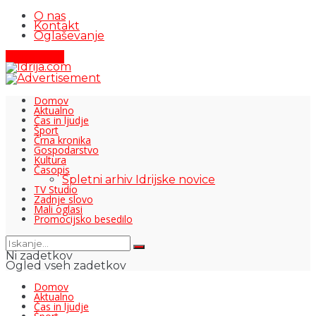
O nas
Kontakt
Oglaševanje
Pišite nam
Domov
Aktualno
Čas in ljudje
Šport
Črna kronika
Gospodarstvo
Kultura
Časopis
Spletni arhiv Idrijske novice
TV Studio
Zadnje slovo
Mali oglasi
Promocijsko besedilo
Ni zadetkov
Ogled vseh zadetkov
Domov
Aktualno
Čas in ljudje