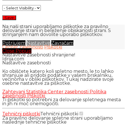
Na naši strani uporabljamo piškotke za pravilno
delovanje strani in beleženje obiskanosti strani. S
strinjanjem nam dovolite uporabo piškotkov.
Potrjujem
Nastavitve
Zavračam
Center zasebnosti
Piškotki
Close Popup
Nastavitve zasebnosti shranjene!
Idrija.com
Nastavitve zasebnosti
Ko obiščete katero koli spletno mesto, le to lahko
shranjuje ali pridobi podatke v vašem brskalniku,
večinoma v obliki piškotkov. Tukaj nadzirate svoje
osebne nastavitve za piškotke.
Zahtevani
Statistika
Center zasebnosti
Politika
zasebnosti
Piškotki
Ti piškotki so potrebni za delovanje spletnega mesta
in jih ni moč onemogočiti.
Tehnični piškotki
Tehnični piškotki
Za pravilno delovanje spletne strani uporabljamo
naslednje tehnične piškotke