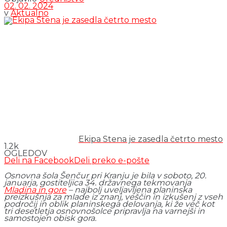
02. 02. 2024
v
Aktualno
Ekipa Stena je zasedla četrto mesto
1.2k
OGLEDOV
Deli na Facebook
Deli preko e-pošte
Osnovna šola Šenčur pri Kranju je bila v soboto, 20.
januarja, gostiteljica 34. državnega tekmovanja
Mladina in gore
– najbolj uveljavljena planinska
preizkušnja za mlade iz znanj, veščin in izkušenj z vseh
področij in oblik planinskega delovanja, ki že več kot
tri desetletja osnovnošolce pripravlja na varnejši in
samostojen obisk gora.