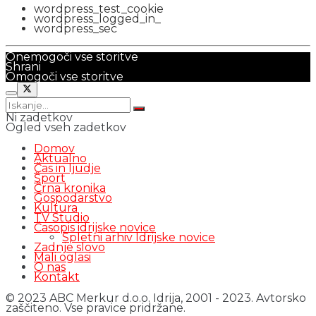
wordpress_test_cookie
wordpress_logged_in_
wordpress_sec
Onemogoči vse storitve
Shrani
Omogoči vse storitve
Ni zadetkov
Ogled vseh zadetkov
Domov
Aktualno
Čas in ljudje
Šport
Črna kronika
Gospodarstvo
Kultura
TV Studio
Časopis idrijske novice
Spletni arhiv Idrijske novice
Zadnje slovo
Mali oglasi
O nas
Kontakt
© 2023 ABC Merkur d.o.o. Idrija, 2001 - 2023. Avtorsko
zaščiteno. Vse pravice pridržane.