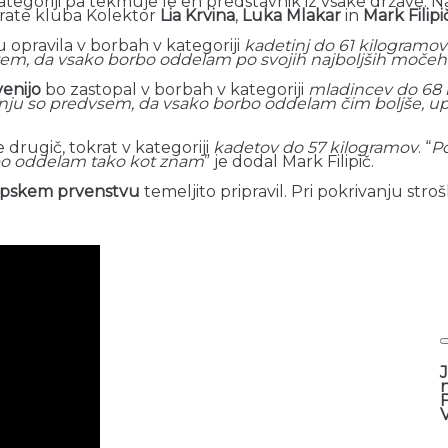
kategoriji pa tekmuje le en predstavnik iz vsake države. 
arate kluba Kolektor
Lia Krvina
,
Luka Mlakar
in
Mark Filipi
 opravila v borbah v kategoriji
kadetinj do 61 kilogramov
 tem, da vsako borbo oddelam po svojih najboljših močeh
venijo
bo zastopal v borbah v kategoriji
mladincev do 68 
ju so predvsem, da vsako borbo oddelam čim boljše, up
rugič, tokrat v kategoriji
kadetov do 57 kilogramov
. “
Po
orbo oddelam tako kot znam
” je dodal Mark Filipič.
pskem prvenstvu
temeljito pripravil. Pri pokrivanju stro
J
F
V