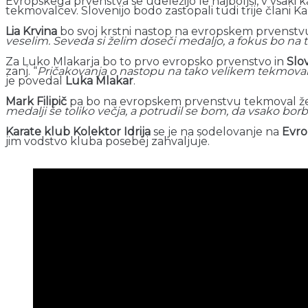
Evropskega prvenstva se udeležijo le najboljši, v vsaki 
tekmovalcev. Slovenijo bodo zastopali tudi trije člani K
Lia Krvina
bo svoj krstni nastop na evropskem prvenstvu
veselim. Seveda si želim doseči medaljo, a fokus bo na
Za Luko Mlakarja bo to prvo evropsko prvenstvo in
Slo
zanj. “
Pričakovanja o nastopu na tako velikem tekmovan
je povedal
Luka Mlakar
.
Mark Filipič
pa bo na evropskem prvenstvu tekmoval že d
medalji še toliko večja, a potrudil se bom, da vsako b
Karate klub Kolektor Idrija
se je na sodelovanje na
Evro
jim vodstvo kluba posebej zahvaljuje.