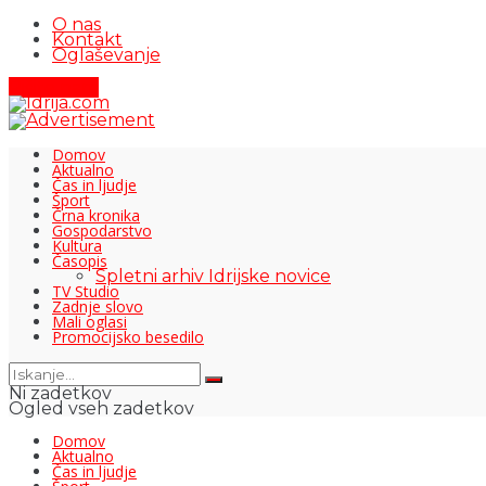
O nas
Kontakt
Oglaševanje
Pišite nam
Domov
Aktualno
Čas in ljudje
Šport
Črna kronika
Gospodarstvo
Kultura
Časopis
Spletni arhiv Idrijske novice
TV Studio
Zadnje slovo
Mali oglasi
Promocijsko besedilo
Ni zadetkov
Ogled vseh zadetkov
Domov
Aktualno
Čas in ljudje