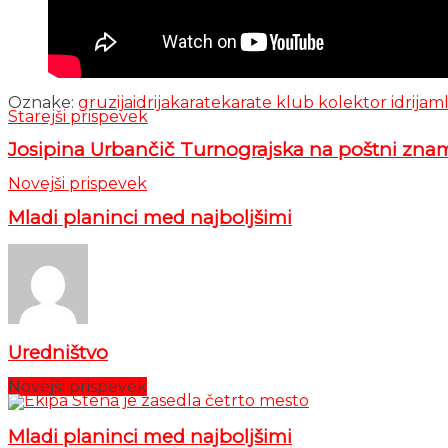
Oznake:
gruzija
idrija
karate
karate klub kolektor idrija
ml
Starejši prispevek
Josipina Urbančič Turnograjska na poštni zna
Novejši prispevek
Mladi planinci med najboljšimi
Uredništvo
Novejši prispevek
Mladi planinci med najboljšimi