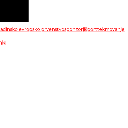
adinsko evropsko prvenstvo
sponzorji
šport
tekmovanje
mki