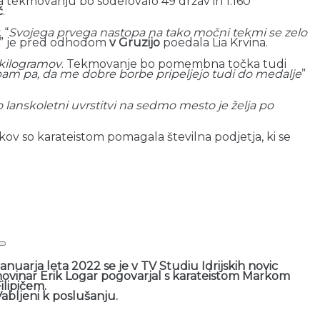
Na tekmovanju bo sodelovalo 49 držav in 1.160
č
.
. “
Svojega prvega nastopa na tako močni tekmi se zelo
” je pred odhodom
v Gruzijo
poedala Lia Krvina.
kilogramov
. Tekmovanje bo pomembna točka tudi
am pa, da me dobre borbe pripeljejo tudi do medalje
”
 lanskoletni uvrstitvi na sedmo mesto je želja po
škov so karateistom pomagala številna podjetja, ki se
anuarja leta 2022 se je v TV Studiu Idrijskih novic
novinar Erik Logar pogovarjal s karateistom Markom
ilipičem.
abljeni k poslušanju.