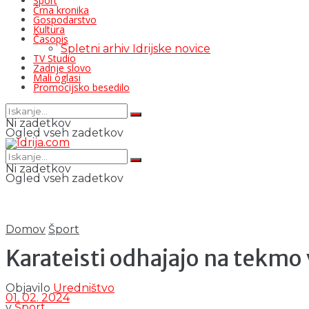
Šport
Črna kronika
Gospodarstvo
Kultura
Časopis
Spletni arhiv Idrijske novice
TV Studio
Zadnje slovo
Mali oglasi
Promocijsko besedilo
Ni zadetkov
Ogled vseh zadetkov
Ni zadetkov
Ogled vseh zadetkov
Domov
Šport
Karateisti odhajajo na tekmo 
Objavilo
Uredništvo
01. 02. 2024
v
Šport