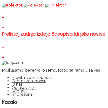
Prelistaj zadnjo izdajo časopisa Idrijske novice
Poslušamo, beremo, pišemo, fotografiramo ... za vas!
Pravilnik o zasebnosti
Center zasebnosti
O nas
Oglaševanje
Kontakt
Impresum
Kazalo