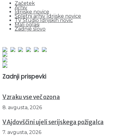
Začetek
Arhiv
Idrijske novice
Spletni arhiv Idrijske novice
TV Studio Idrijskih novic
Mali oglasi
Zadnje slovo
obiskov od 1. januarja 2026
Obiskovalcev skupaj : 954925
Prikazov skupaj : 2537430
Trenutno : 90
Zadnji prispevki
V zraku vse več ozona
8. avgusta, 2026
V Ajdovščini ujeli serijskega požigalca
7. avgusta, 2026