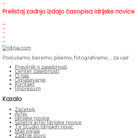
Prelistaj zadnjo izdajo časopisa Idrijske novice
Poslušamo, beremo, pišemo, fotografiramo ... za vas!
Pravilnik o zasebnosti
Center zasebnosti
O nas
Oglaševanje
Kontakt
Impresum
Kazalo
Začetek
Arhiv
Idrijske novice
Spletni arhiv Idrijske novice
TV Studio Idrijskih novic
Mali oglasi
Zadnje slovo