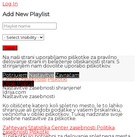
Log In
Add New Playlist
Na naši strani uporabljamo piškotke za pravilno
delovanje strani in beleženje obiskanosti strani. S
strinjanjem nam dovolite uporabo piškotkov.
Potrjujem
Nastavitve
Zavračam
Center zasebnosti
Piškotki
Close Popup
Nastavitve zasebnosti shranjene!
Idrija.com
Nastavitve zasebnosti
Ko obiščete katero koli spletno mesto, le to lahko
shranjuje ali pridobi podatke v vašem brskalniku,
večinoma v obliki piškotkov. Tukaj nadzirate svoje
osebne nastavitve za piškotke.
Zahtevani
Statistika
Center zasebnosti
Politika
zasebnosti
Piškotki
Ti piškotki so potrebni za delovanje spletnega mesta