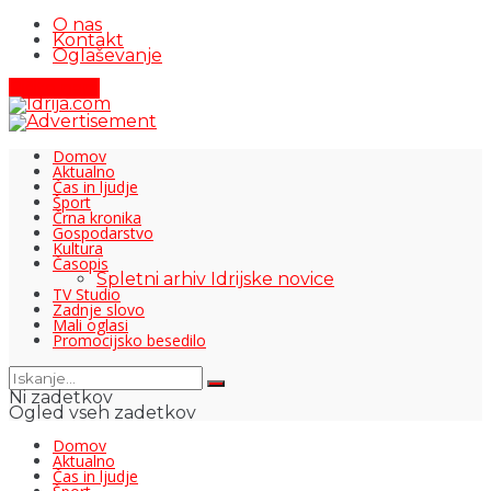
O nas
Kontakt
Oglaševanje
Pišite nam
Domov
Aktualno
Čas in ljudje
Šport
Črna kronika
Gospodarstvo
Kultura
Časopis
Spletni arhiv Idrijske novice
TV Studio
Zadnje slovo
Mali oglasi
Promocijsko besedilo
Ni zadetkov
Ogled vseh zadetkov
Domov
Aktualno
Čas in ljudje