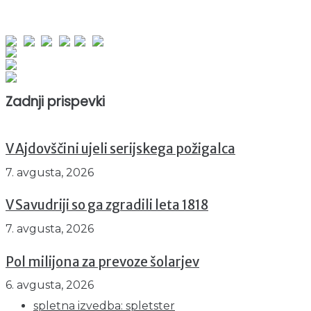
obiskov od 1. januarja 2026
Obiskovalcev skupaj : 953199
Prikazov skupaj : 2535170
Trenutno : 0
Zadnji prispevki
V Ajdovščini ujeli serijskega požigalca
7. avgusta, 2026
V Savudriji so ga zgradili leta 1818
7. avgusta, 2026
Pol milijona za prevoze šolarjev
6. avgusta, 2026
spletna izvedba: spletster