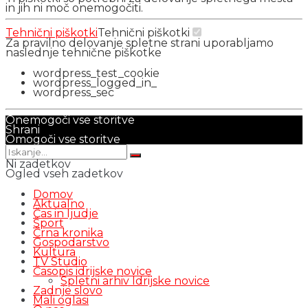
in jih ni moč onemogočiti.
Tehnični piškotki
Tehnični piškotki
Za pravilno delovanje spletne strani uporabljamo
naslednje tehnične piškotke
wordpress_test_cookie
wordpress_logged_in_
wordpress_sec
Onemogoči vse storitve
Shrani
Omogoči vse storitve
Ni zadetkov
Ogled vseh zadetkov
Domov
Aktualno
Čas in ljudje
Šport
Črna kronika
Gospodarstvo
Kultura
TV Studio
Časopis idrijske novice
Spletni arhiv Idrijske novice
Zadnje slovo
Mali oglasi