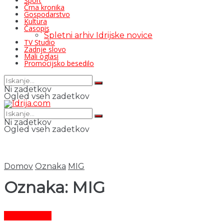
Šport
Črna kronika
Gospodarstvo
Kultura
Časopis
Spletni arhiv Idrijske novice
TV Studio
Zadnje slovo
Mali oglasi
Promocijsko besedilo
Ni zadetkov
Ogled vseh zadetkov
Ni zadetkov
Ogled vseh zadetkov
Domov
Oznaka
MIG
Oznaka:
MIG
Čas in ljudje