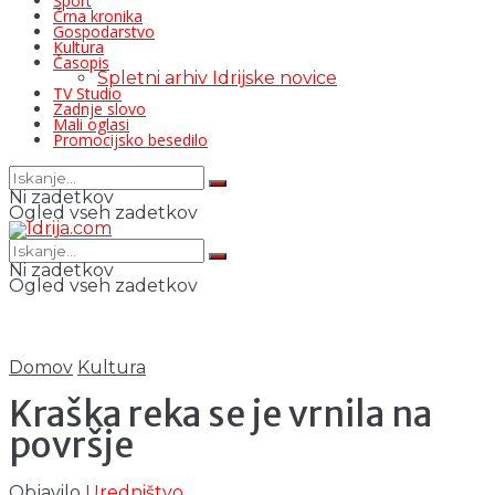
Šport
Črna kronika
Gospodarstvo
Kultura
Časopis
Spletni arhiv Idrijske novice
TV Studio
Zadnje slovo
Mali oglasi
Promocijsko besedilo
Ni zadetkov
Ogled vseh zadetkov
Ni zadetkov
Ogled vseh zadetkov
Domov
Kultura
Kraška reka se je vrnila na
površje
Objavilo
Uredništvo