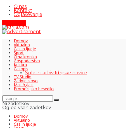
O nas
Kontakt
Oglaševanje
Pišite nam
Domov
Aktualno
Čas in ljudje
Šport
Črna kronika
Gospodarstvo
Kultura
Časopis
Spletni arhiv Idrijske novice
TV Studio
Zadnje slovo
Mali oglasi
Promocijsko besedilo
Ni zadetkov
Ogled vseh zadetkov
Domov
Aktualno
Čas in ljudje