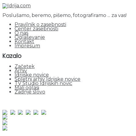
Poslušamo, beremo, pišemo, fotografiramo ... za vas!
Pravilnik o zasebnosti
Center zasebnosti
O nas
Oglaševanje
Kontakt
Impresum
Kazalo
Začetek
Arhiv
Idrijske novice
Spletni arhiv Idrijske novice
TV Studio Idrijskih novic
Mali oglasi
Zadnje slovo
obiskov od 1. januarja 2026
Obiskovalcev skupaj : 959549
Prikazov skupaj : 2544382
Trenutno : 77