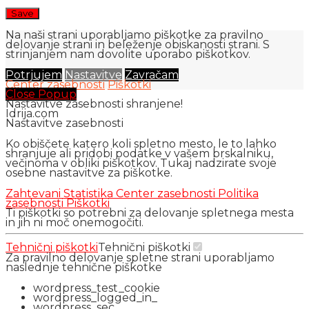
Na naši strani uporabljamo piškotke za pravilno
delovanje strani in beleženje obiskanosti strani. S
strinjanjem nam dovolite uporabo piškotkov.
Potrjujem
Nastavitve
Zavračam
Center zasebnosti
Piškotki
Close Popup
Nastavitve zasebnosti shranjene!
Idrija.com
Nastavitve zasebnosti
Ko obiščete katero koli spletno mesto, le to lahko
shranjuje ali pridobi podatke v vašem brskalniku,
večinoma v obliki piškotkov. Tukaj nadzirate svoje
osebne nastavitve za piškotke.
Zahtevani
Statistika
Center zasebnosti
Politika
zasebnosti
Piškotki
Ti piškotki so potrebni za delovanje spletnega mesta
in jih ni moč onemogočiti.
Tehnični piškotki
Tehnični piškotki
Za pravilno delovanje spletne strani uporabljamo
naslednje tehnične piškotke
wordpress_test_cookie
wordpress_logged_in_
wordpress_sec