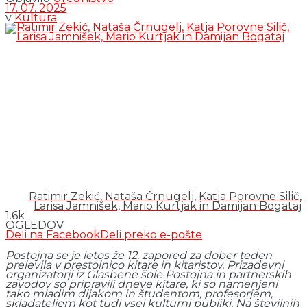
17. 07. 2025
v
Kultura
Ratimir Zekić, Nataša Črnugelj, Katja Porovne Silič,
Larisa Jamnišek, Mario Kurtjak in Damijan Bogataj
1.6k
OGLEDOV
Deli na Facebook
Deli preko e-pošte
Postojna se je letos že 12. zapored za dober teden
prelevila v prestolnico kitare in kitaristov. Prizadevni
organizatorji iz Glasbene šole Postojna in partnerskih
zavodov so pripravili dneve kitare, ki so namenjeni
tako mladim dijakom in študentom, profesorjem,
skladateljem kot tudi vsej kulturni publiki. Na številnih