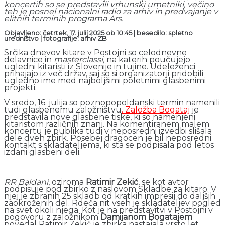
koncertih so se predstavili vrhunski umetniki, večino
teh je posnel nacionalni radio za arhiv in predvajanje v
elitnih terminih programa Ars.
Objavljeno: četrtek, 17. julij 2025 ob 10:45 | besedilo: spletno
uredništvo
|
fotografije: arhiv ZB
Srčika dnevov kitare v Postojni so celodnevne
delavnice in
masterclas
s
i,
na katerih poučujejo
ugledni kitaristi iz Slovenije in tujine. Udeleženci
prihajajo iz več držav, saj so si organizatorji pridobili
ugledno ime med najboljšimi poletnimi glasbenimi
projekti.
V sredo, 16. julija so poznopopoldanski termin namenili
tudi glasbenemu založništvu
. Založba Bogataj
je
predstavila nove glasbene tiske, ki so namenjeni
kitaristom različnih znanj. Na komentiranem malem
koncertu je publika tudi v neposredni izvedbi slišala
dele dveh zbirk. Posebej dragocen je bil neposredni
kontakt s skladateljema, ki sta se podpisala pod letos
izdani glasbeni deli.
RR Baldani
, oziroma
Ratimir Zekić
, se kot avtor
podpisuje pod zbirko z naslovom Skladbe za kitaro. V
njej je zbranih 25 skladb od kratkih impresij do daljših
zaokroženih del. Rdeča nit vseh je skladateljev pogled
na svet okoli njega. Kot je na predstavitvi v Postojni v
pogovoru z založnikom
Damijanom Bogatajem
povedal Ratimir Zekić je zbirka nastajala vrsto let.