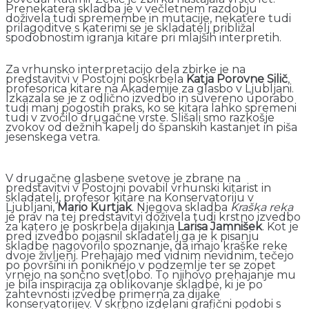
Prenekatera skladba je v večletnem razdobju
doživela tudi spremembe in mutacije, nekatere tudi
prilagoditve s katerimi se je skladatelj približal
spodobnostim igranja kitare pri mlajših interpretih.
Za vrhunsko interpretacijo dela zbirke je na
predstavitvi v Postojni poskrbela
Katja Porovne Silič
,
profesorica kitare na Akademije za glasbo v Ljubljani.
Izkazala se je z odlično izvedbo in suvereno uporabo
tudi manj pogostih praks, ko se kitara lahko spremeni
tudi v zvočilo drugačne vrste. Slišali smo razkošje
zvokov od dežnih kapelj do španskih kastanjet in piša
jesenskega vetra.
V drugačne glasbene svetove je zbrane na
predstavitvi v Postojni povabil vrhunski kitarist in
skladatelj, profesor kitare na Konservatoriju v
Ljubljani,
Mario Kurtjak
. Njegova skladba
Kraška reka
je prav na tej predstavitvi doživela tudi krstno izvedbo
za katero je poskrbela dijakinja
Larisa Jamnišek
. Kot je
pred izvedbo pojasnil skladatelj ga je k pisanju
skladbe nagovorilo spoznanje, da imajo kraške reke
dvoje življenj. Prehajajo med vidnim nevidnim, tečejo
po površini in poniknejo v podzemlje ter se zopet
vrnejo na sončno svetlobo. To njihovo prehajanje mu
je bila inspiracija za oblikovanje skladbe, ki je po
zahtevnosti izvedbe primerna za dijake
konservatorijev. V skrbno izdelani grafični podobi s