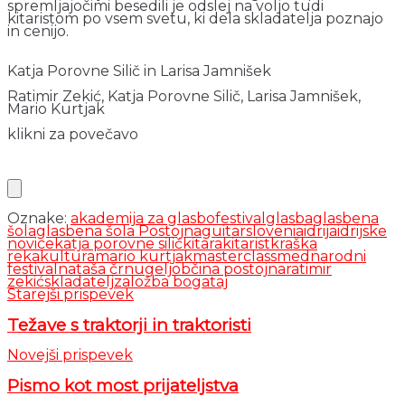
spremljajočimi besedili je odslej na voljo tudi
kitaristom po vsem svetu, ki dela skladatelja poznajo
in cenijo.
Katja Porovne Silič in Larisa Jamnišek
Ratimir Zekić, Katja Porovne Silič, Larisa Jamnišek,
Mario Kurtjak
klikni za povečavo
Oznake:
akademija za glasbo
festival
glasba
glasbena
šola
glasbena šola Postojna
guitarslovenia
idrija
idrijske
novice
katja porovne silič
kitara
kitarist
kraška
reka
kultura
mario kurtjak
masterclass
mednarodni
festival
nataša črnugelj
občina postojna
ratimir
zekić
skladatelj
založba bogataj
Starejši prispevek
Težave s traktorji in traktoristi
Novejši prispevek
Pismo kot most prijateljstva