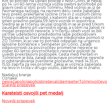
Kot so potrdili na upravi policije v Novi Gorici, je nekaj
po 14. uri 60-letna voznica vozila osebni avtomobil po
glavni cesti iz Volč proti Tolminu. Med vožnjo je, iz še
neznanega razloga, na ravnem delu ceste zapeljala
levo preko prekinjene ločilne črte in z vozilom čelno
trčila v osebni avtomobil, s katerim sta se v nasprotni
smeri pravilno peljala 59-letni voznik in sopotnica.
Slednji se je trčenju skušal izogniti in se je pred trkom
zaustavil desno pri varnostni ograji, a s tem na žalost ni
mogel preprečiti nesreče. V trčenju obeh vozil so bili
vsi trije udeleženci predvidoma lažje poškodovani.
Posredovali so člani ekipe nujne medicinske pomoči iz
ZD Tolmin, ki so vse tri potnike odpeljali na urgenco
splošne bolnišnice v Šempeter pri Gorici. Zaradi
odgovornosti za povzročitev prometne nesreče so
zoper 60-letno povzročiteljico nesreče policisti že
uvedli prekrškovni postopek. Cesta med Peršeti in
Tolminom je bila, zaradi obravnave prometne nesreče
in odstranjevanja zverižene pločevine, med 14.35 in
15.55 zaprta za ves promet. Zakaj je voznica zapeljala
na levo in trčila v drugo vozilo, zaenkrat še ni znano.
Nadaljuj branje
Oznake:
nesreča
policija
policisti
reševalci
šempeter
Tolmin
volče
vo
Starejši prispevek
Karateisti osvojili pet medalj
Novejši prispevek