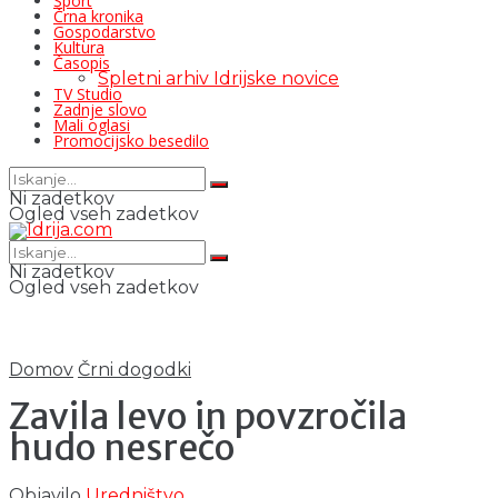
Šport
Črna kronika
Gospodarstvo
Kultura
Časopis
Spletni arhiv Idrijske novice
TV Studio
Zadnje slovo
Mali oglasi
Promocijsko besedilo
Ni zadetkov
Ogled vseh zadetkov
Ni zadetkov
Ogled vseh zadetkov
Domov
Črni dogodki
Zavila levo in povzročila
hudo nesrečo
Objavilo
Uredništvo