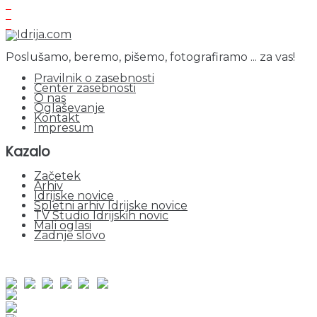
Poslušamo, beremo, pišemo, fotografiramo ... za vas!
Pravilnik o zasebnosti
Center zasebnosti
O nas
Oglaševanje
Kontakt
Impresum
Kazalo
Začetek
Arhiv
Idrijske novice
Spletni arhiv Idrijske novice
TV Studio Idrijskih novic
Mali oglasi
Zadnje slovo
obiskov od 1. januarja 2026
Obiskovalcev skupaj : 964580
Prikazov skupaj : 2551710