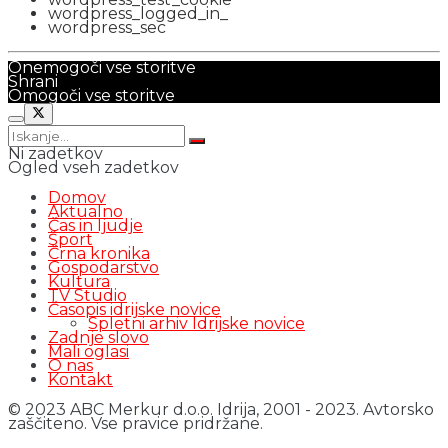
wordpress_logged_in_
wordpress_sec
Onemogoči vse storitve
Shrani
Omogoči vse storitve
Ni zadetkov
Ogled vseh zadetkov
Domov
Aktualno
Čas in ljudje
Šport
Črna kronika
Gospodarstvo
Kultura
TV Studio
Časopis idrijske novice
Spletni arhiv Idrijske novice
Zadnje slovo
Mali oglasi
O nas
Kontakt
© 2023 ABC Merkur d.o.o. Idrija, 2001 - 2023. Avtorsko
zaščiteno. Vse pravice pridržane.