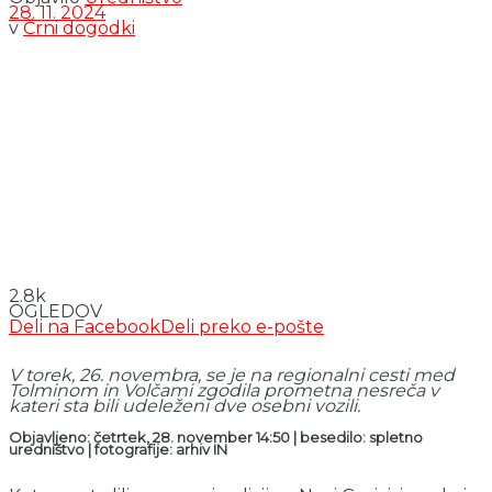
28. 11. 2024
v
Črni dogodki
2.8k
OGLEDOV
Deli na Facebook
Deli preko e-pošte
V torek, 26. novembra, se je na regionalni cesti med
Tolminom in Volčami zgodila prometna nesreča v
kateri sta bili udeleženi dve osebni vozili.
Objavljeno: četrtek, 28. november 14:50 | besedilo: spletno
uredništvo | fotografije: arhiv IN