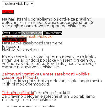
Na naši strani uporabljamo piškotke za pravilno
delovanje strani in beleženje obiskanosti strani. S
strinjanjem nam dovolite uporabo piškotkov.
Potrjujem
Nastavitve
Zavračam
Center zasebnosti
Piškotki
Close Popup
Nastavitve zasebnosti shranjene!
Idrija.com
Nastavitve zasebnosti
Ko obiščete katero koli spletno mesto, le to lahko
shranjuje ali pridobi podatke v vašem brskalniku,
večinoma v obliki piškotkov. Tukaj nadzirate svoje
osebne nastavitve za piškotke.
Zahtevani
Statistika
Center zasebnosti
Politika
zasebnosti
Piškotki
Ti piškotki so potrebni za delovanje spletnega mesta
in jih ni moč onemogočiti.
Tehnični piškotki
Tehnični piškotki
Za pravilno delovanje spletne strani uporabljamo
naslednje tehnične piškotke
wordpress_test_cookie