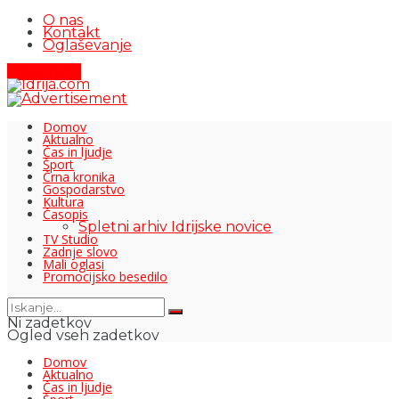
O nas
Kontakt
Oglaševanje
Pišite nam
Domov
Aktualno
Čas in ljudje
Šport
Črna kronika
Gospodarstvo
Kultura
Časopis
Spletni arhiv Idrijske novice
TV Studio
Zadnje slovo
Mali oglasi
Promocijsko besedilo
Ni zadetkov
Ogled vseh zadetkov
Domov
Aktualno
Čas in ljudje