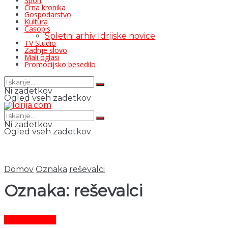
Šport
Črna kronika
Gospodarstvo
Kultura
Časopis
Spletni arhiv Idrijske novice
TV Studio
Zadnje slovo
Mali oglasi
Promocijsko besedilo
Ni zadetkov
Ogled vseh zadetkov
Ni zadetkov
Ogled vseh zadetkov
Domov
Oznaka
reševalci
Oznaka:
reševalci
Črni dogodki