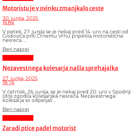
Motoristu je v ovinku zmanjkalo ceste
30. junija, 2025
16.8k
V petek, 27. junija se je nekaj pred 14. uro na cesti od
Godoviča priti Črnemu Vrhu pripetila motoristična
nesreča. ...
Details
Beri naprej
Črni dogodki
Nezavestnega kolesarja našla sprehajalka
27. junija, 2025
18.7k
V četrtek, 26. junija, se je nekaj pred 20. uro v Spodnji
Idriji zgodila kolesarska nesreča. Nezavestnega
kolesarja so odpeljali ...
Details
Beri naprej
Črni dogodki
Zaradi ptice padel motorist