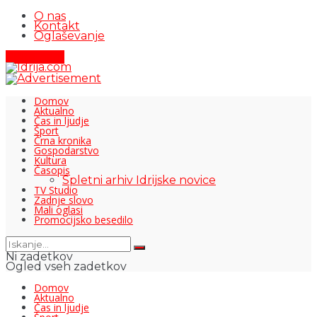
O nas
Kontakt
Oglaševanje
Pišite nam
Domov
Aktualno
Čas in ljudje
Šport
Črna kronika
Gospodarstvo
Kultura
Časopis
Spletni arhiv Idrijske novice
TV Studio
Zadnje slovo
Mali oglasi
Promocijsko besedilo
Ni zadetkov
Ogled vseh zadetkov
Domov
Aktualno
Čas in ljudje