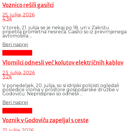
Voznico rešili gasilci
25. julija, 2026
4.3k
V torek, 21. julija se je nekaj po 18. uri v Zakrižu
pripetila prometna nesreča. Gasilci so iz prevrnjenega
avtomobila ...
Details
Beri naprej
Črni dogodki
Vlomilci odnesli več kolutov električnih kablov
23. julija, 2026
3.2k
V ponedeljek, 20. julija, so si idrijski policisti ogledali
posledice vloma v prostore gospodarske družbe v
Godoviču. Nepridipravi so odnesli ...
Details
Beri naprej
Črni dogodki
Voznik v Godoviču zapeljal s ceste
21. julija, 2026