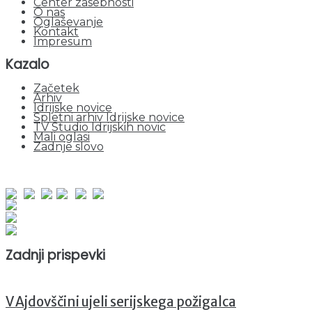
Center zasebnosti
O nas
Oglaševanje
Kontakt
Impresum
Kazalo
Začetek
Arhiv
Idrijske novice
Spletni arhiv Idrijske novice
TV Studio Idrijskih novic
Mali oglasi
Zadnje slovo
obiskov od 1. januarja 2026
Obiskovalcev skupaj : 951063
Prikazov skupaj : 2532003
Trenutno : 50
Zadnji prispevki
V Ajdovščini ujeli serijskega požigalca