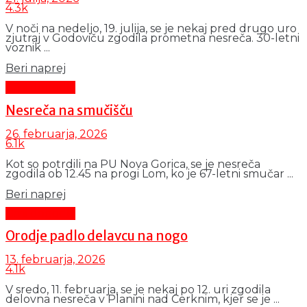
4.3k
V noči na nedeljo, 19. julija, se je nekaj pred drugo uro
zjutraj v Godoviču zgodila prometna nesreča. 30-letni
voznik ...
Details
Beri naprej
Črni dogodki
Nesreča na smučišču
26. februarja, 2026
6.1k
Kot so potrdili na PU Nova Gorica, se je nesreča
zgodila ob 12.45 na progi Lom, ko je 67-letni smučar ...
Details
Beri naprej
Črni dogodki
Orodje padlo delavcu na nogo
13. februarja, 2026
4.1k
V sredo, 11. februarja, se je nekaj po 12. uri zgodila
delovna nesreča v Planini nad Cerknim, kjer se je ...