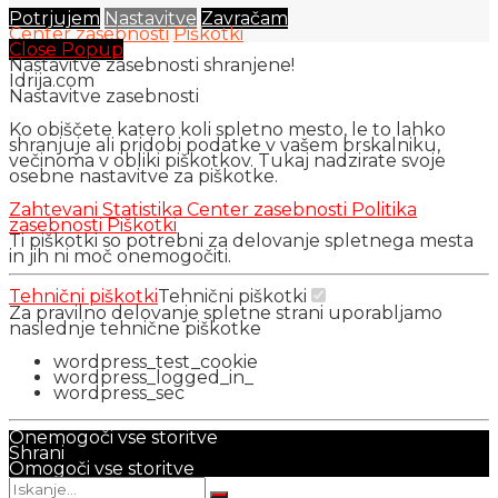
Potrjujem
Nastavitve
Zavračam
Center zasebnosti
Piškotki
Close Popup
Nastavitve zasebnosti shranjene!
Idrija.com
Nastavitve zasebnosti
Ko obiščete katero koli spletno mesto, le to lahko
shranjuje ali pridobi podatke v vašem brskalniku,
večinoma v obliki piškotkov. Tukaj nadzirate svoje
osebne nastavitve za piškotke.
Zahtevani
Statistika
Center zasebnosti
Politika
zasebnosti
Piškotki
Ti piškotki so potrebni za delovanje spletnega mesta
in jih ni moč onemogočiti.
Tehnični piškotki
Tehnični piškotki
Za pravilno delovanje spletne strani uporabljamo
naslednje tehnične piškotke
wordpress_test_cookie
wordpress_logged_in_
wordpress_sec
Onemogoči vse storitve
Shrani
Omogoči vse storitve