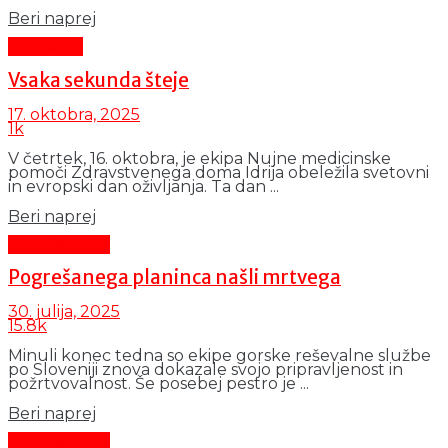
Details
Beri naprej
Aktualno
Vsaka sekunda šteje
17. oktobra, 2025
1k
V četrtek, 16. oktobra, je ekipa Nujne medicinske
pomoči Zdravstvenega doma Idrija obeležila svetovni
in evropski dan oživljanja. Ta dan ...
Details
Beri naprej
Črni dogodki
Pogrešanega planinca našli mrtvega
30. julija, 2025
15.8k
Minuli konec tedna so ekipe gorske reševalne službe
po Sloveniji znova dokazale svojo pripravljenost in
požrtvovalnost. Še posebej pestro je ...
Details
Beri naprej
Črni dogodki