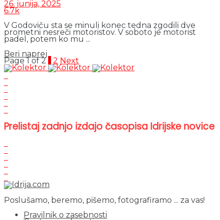
26. junija, 2025
6.7k
V Godoviču sta se minuli konec tedna zgodili dve
prometni nesreči motoristov. V soboto je motorist
padel, potem ko mu ...
Details
Beri naprej
Page 1 of 2
1
2
Next
Prelistaj zadnjo izdajo časopisa Idrijske novice
Poslušamo, beremo, pišemo, fotografiramo ... za vas!
Pravilnik o zasebnosti